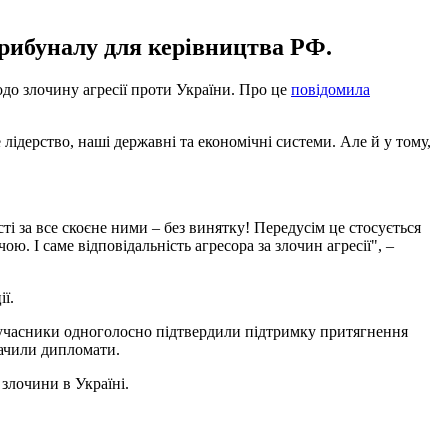
трибуналу для керівництва РФ.
до злочину агресії проти України. Про це
повідомила
лідерство, наші державні та економічні системи. Але й у тому,
ті за все скоєне ними – без винятку! Передусім це стосується
ю. І саме відповідальність агресора за злочин агресії", –
ї.
сі учасники одноголосно підтвердили підтримку притягнення
начили дипломати.
 злочини в Україні.