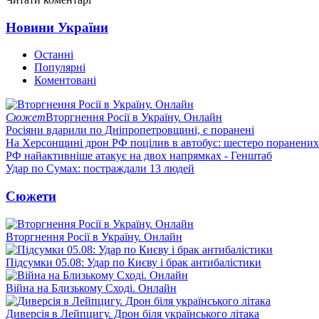
Новини України
Останні
Популярні
Коментовані
Сюжет
Вторгнення Росії в Україну. Онлайн
Росіяни вдарили по Дніпропетровщині, є поранені
На Херсонщині дрон РФ поцілив в автобус: шестеро поранених
РФ найактивніше атакує на двох напрямках - Генштаб
Удар по Сумах: постраждали 13 людей
Сюжети
Вторгнення Росії в Україну. Онлайн
Підсумки 05.08: Удар по Києву і брак антибалістики
Війна на Близькому Сході. Онлайн
Диверсія в Лейпцигу. Дрон біля українського літака