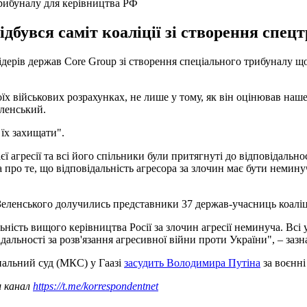
трибуналу для керівництва РФ
дбувся саміт коаліції зі створення cпец
ерів держав Core Group зі створення спеціального трибуналу що
х військових розрахунках, не лише у тому, як він оцінював наше 
еленський.
 їх захищати".
агресії та всі його спільники були притягнуті до відповідальнос
про те, що відповідальність агресора за злочин має бути неминучо
 Зеленського долучились представники 37 держав-учасниць коаліці
альність вищого керівництва Росії за злочин агресії неминуча. В
ідальності за розв'язання агресивної війни проти України", – заз
альний суд (МКС) у Гаазі
засудить Володимира Путіна
за воєнні
ш канал
https://t.me/korrespondentnet