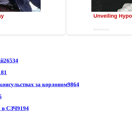
ії
26534
181
 консульствах за кордоном
9864
5
 в СЗЧ
9194