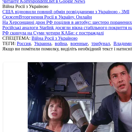
Читайте Korrespondent.net в Google News
Війна Росії з Україною
США відновили повний обмін розвідданими з Україною - ЗМІ
Сюжет
Вторгнення Росії в Україну. Онлайн
На Херсонщині дрон РФ поцілив в автобус: шестеро поранених
Російські аналоги Starlink досягли вікна стабільного покриття 
РФ скинула на Суми чотири КАБи: є постраждалі
СПЕЦТЕМА:
Війна Росії з Україною
ТЕГИ:
Россия
,
Украина
,
война
,
военные
,
трибунал
,
Владими
Якщо ви помітили помилку, виділіть необхідний текст і натисніт