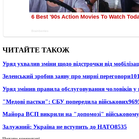
ЧИТАЙТЕ ТАКОЖ
Уряд ухвалив зміни щодо відстрочки від мобілізац
Зеленський зробив заяву про мирні переговори
10
Уряд змінив правила обслуговування чоловіків у
"Медові пастки": СБУ попередила військових
969
Майора ВСП викрили на "допомозі" військовому
Залужний: Україна не вступить до НАТО
8535
Читати коментарі