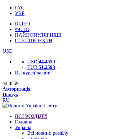
РУС
УКР
ВІДЕО
ФОТО
НАЙПОПУЛЯРНІШІ
СПЕЦПРОЕКТИ
USD
USD
44.4559
EUR
51.2598
Всі курси валют
44.4559
Авторизація
Пошук
RU
ВСІ РОЗДІЛИ
Головна
Україна
Всі новини розділу
Політика