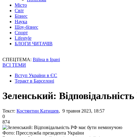
Місто
Світ
Бізнес
Наука
Шоу-бізнес
Спорт
Lifestyle
БЛОГИ ЧИТАЧІВ
СПЕЦТЕМА:
Війна в Ірані
ВСІ ТЕМИ
Вступ України в ЄС
Теракт в Барселоні
Зеленський: Відповідальніст
Текст:
Костянтин Катишев
, 9 травня 2023, 18:57
0
874
Фото: Пресслужба президента України