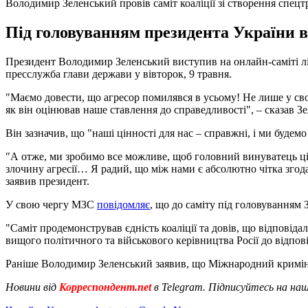
Володимир Зеленський провів саміт коаліції зі створення cпец
Під головуванням президента України ві
Президент Володимир Зеленський виступив на онлайн-саміті лід
пресслужба глави держави у вівторок, 9 травня.
"Маємо довести, що агресор помилявся в усьому! Не лише у свої
як він оцінював наше ставлення до справедливості", – сказав З
Він зазначив, що "наші цінності для нас – справжні, і ми будемо
"А отже, ми зробимо все можливе, щоб головний винуватець цієї 
злочину агресії… Я радий, що між нами є абсолютно чітка згода 
заявив президент.
У свою чергу МЗС
повідомляє
, що до саміту під головуванням
"Саміт продемонстрував єдність коаліції та довів, що відповід
вищого політичного та військового керівництва Росії до відпов
Раніше Володимир Зеленський заявив, що Міжнародний кримін
Новини від
Корреспондент.net
в Telegram. Підписуйтесь на на