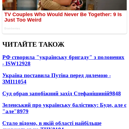
ЧИТАЙТЕ ТАКОЖ
РФ створила "українську бригаду" з полонених
- ISW
12928
Україна поставила Путіна перед дилемою -
ЗМІ
11054
Суд обрав запобіжний захід Стефанішиній
9848
Зеленський про українську балістику: Буде, але є
"але"
8979
Стало відомо, в якій області найбільше