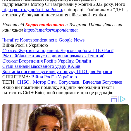
підприємства Мотор Січ затримали у жовтні 2022 року. Його
підозрюють у роботі на Росію
, співпраці з бойовиками "ДНР",
а також у блокуванні постачання військової техніки.
Новини від
Корреспондент.net
в Telegram. Підписуйтесь на
наш канал
https://t.me/korrespondentnet
Читайте Korrespondent.net в Google News
Війна Росії з Україною
Сюжет
Жертви та поранені. Чергова робота ППО Росії
РФ найбільше атакує на двох напрямках - Генштаб
Сюжет
Вторгнення Росії в Україну. Онлайн
Суми зазнали масованого удару КАБів
Британія посилює зусилля у пошуку ППО для України
СПЕЦТЕМА:
Війна Росії з Україною
ТЕГИ:
СНБО
,
Мотор Сич
,
Богуслаев
,
Вячеслав Богуслаев
Якщо ви помітили помилку, виділіть необхідний текст і
натисніть Ctrl + Enter, щоб повідомити про це редакцію.