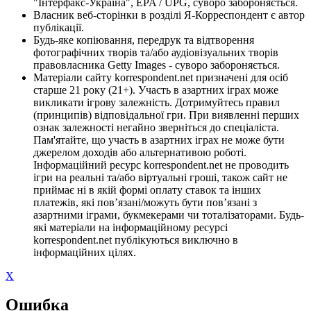
"Інтерфакс-Україна", EPA / UPG, суворо забороняється.
Власник веб-сторінки в розділі Я-Корреспондент є автор
публікації.
Будь-яке копіювання, передрук та відтворення
фотографічних творів та/або аудіовізуальних творів
правовласника Getty Images - суворо забороняється.
Матеріали сайту korrespondent.net призначені для осіб
старше 21 року (21+). Участь в азартних іграх може
викликати ігрову залежність. Дотримуйтесь правил
(принципів) відповідальної гри. При виявленні перших
ознак залежності негайно зверніться до спеціаліста.
Пам'ятайте, що участь в азартних іграх не може бути
джерелом доходів або альтернативою роботі.
Інформаційний ресурс korrespondent.net не проводить
ігри на реальні та/або віртуальні гроші, також сайт не
приймає ні в якій формі оплату ставок та інших
платежів, які пов’язані/можуть бути пов’язані з
азартними іграми, букмекерами чи тоталізаторами. Будь-
які матеріали на інформаційному ресурсі
korrespondent.net публікуються виключно в
інформаційних цілях.
X
Ошибка