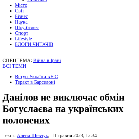
Місто
Світ
Бізнес
Наука
Шоу-бізнес
Спорт
Lifestyle
БЛОГИ ЧИТАЧІВ
СПЕЦТЕМА:
Війна в Ірані
ВСІ ТЕМИ
Вступ України в ЄС
Теракт в Барселоні
Данілов не виключає обмін
Богуслаєва на українських
полонених
Текст:
Алена Шевчук
, 11 травня 2023, 12:34