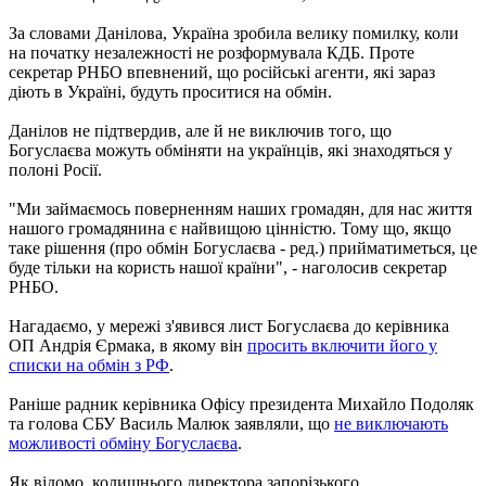
За словами Данілова, Україна зробила велику помилку, коли
на початку незалежності не розформувала КДБ. Проте
секретар РНБО впевнений, що російські агенти, які зараз
діють в Україні, будуть проситися на обмін.
Данілов не підтвердив, але й не виключив того, що
Богуслаєва можуть обміняти на українців, які знаходяться у
полоні Росії.
"Ми займаємось поверненням наших громадян, для нас життя
нашого громадянина є найвищою цінністю. Тому що, якщо
таке рішення (про обмін Богуслаєва - ред.) прийматиметься, це
буде тільки на користь нашої країни", - наголосив секретар
РНБО.
Нагадаємо, у мережі з'явився лист Богуслаєва до керівника
ОП Андрія Єрмака, в якому він
просить включити його у
списки на обмін з РФ
.
Раніше радник керівника Офісу президента Михайло Подоляк
та голова СБУ Василь Малюк заявляли, що
не виключають
можливості обміну Богуслаєва
.
Як відомо, колишнього директора запорізького