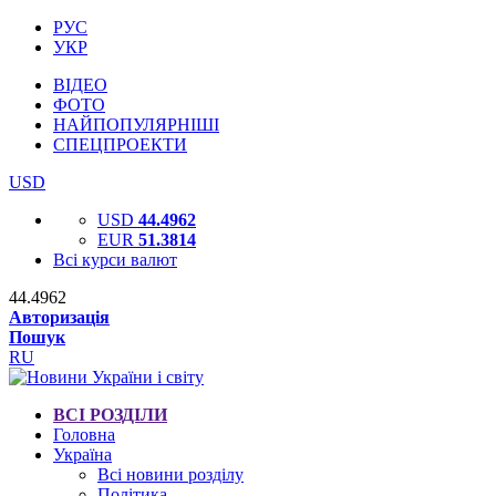
РУС
УКР
ВІДЕО
ФОТО
НАЙПОПУЛЯРНІШІ
СПЕЦПРОЕКТИ
USD
USD
44.4962
EUR
51.3814
Всі курси валют
44.4962
Авторизація
Пошук
RU
ВСІ РОЗДІЛИ
Головна
Україна
Всі новини розділу
Політика