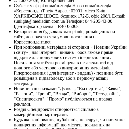
© 2000-2026, Korrespondent.net
Суб'єкт у сфері онлайн-медіа Назва онлайн-медіа –
«КореспонденТ.net» Адреса: 02091, місто Київ,
ХАРКІВСЬКЕ ШОСЕ, будинок 172-Б, офіс 208/1 E-mail:
sunlight@mediadim.com.ua
Телефон: 044-205-43-00
Ідентифікатор медіа – R40-06068
Використання будь-яких матеріалів, розміщених на
сайті, дозволяється за умови посилання на
Корреспондент.net.
При копіюванні матеріалів зі сторінки « Новини України
і світу» , для інтернет - видань - обов'язкове пряме
відкрите для пошукових систем гіперпосилання .
Посилання має бути розміщена в незалежності від
повного або часткового використання матеріалів.
Гіперпосилання ( для інтернет - видань) - повинна бути
розміщена в підзаголовку або в першому абзаці
матеріалу.
Новини з позначками "Думка", "Експертиза", "Заява",
"Регіони", "Гроші", "Влада", "Вибори", "Тест-драйв",
"Спецпроекти", "Промо" публікуються на правах
реклами.
Розділ Спецпроекти створюється спільно з
комерційними партнерами.
Будь яке копіювання, публікація, передрук, чи наступне
поширення інформації, що містить посилання на