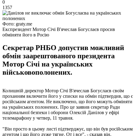
0
1357
Фото: graty.me
Експрезидент Мотор Січі В'ячеслав Богуслаєв просив
обміняти його в Росію
Секретар РНБО допустив можливий
обмін заарештованого президента
Мотор Січі на українських
військовополонених.
Колишній директор Мотор Січі В'ячеслав Богуслаєв своїм
проханням включити його у списки на обмін підтвердив, що є
російським агентом. Не виключено, що його можуть обміняти
на українських полонених. Про це заявив секретар Ради
національної безпеки і оборони Олексій Данілов у ефірі
телемарафону у четвер, 11 травня.
"Він просто в цьому листі підтверджує, що він був російським
агентом і що його дуже тягне. От і все", - сказав він.