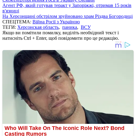
Агент РФ, який готував теракт у Запоріжжі, отримав 15 років
в'язниці
На Херсонщині обстрілом зруйновано храм Різдва Богородиці
СПЕЦТЕМА:
Війна Росії з Україною
ТЕГИ:
Херсонская область
,
паника
,
ВСУ
Якщо ви помітили помилку, виділіть необхідний текст і
натисніть Ctrl + Enter, щоб повідомити про це редакцію.