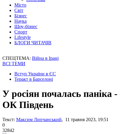
Місто
Світ
Бізнес
Наука
Шоу-бізнес
Спорт
Lifestyle
БЛОГИ ЧИТАЧІВ
СПЕЦТЕМА:
Війна в Ірані
ВСІ ТЕМИ
Вступ України в ЄС
Теракт в Барселоні
У росіян почалась паніка -
ОК Південь
Текст:
Максим Липчанський
, 11 травня 2023, 19:51
0
32842