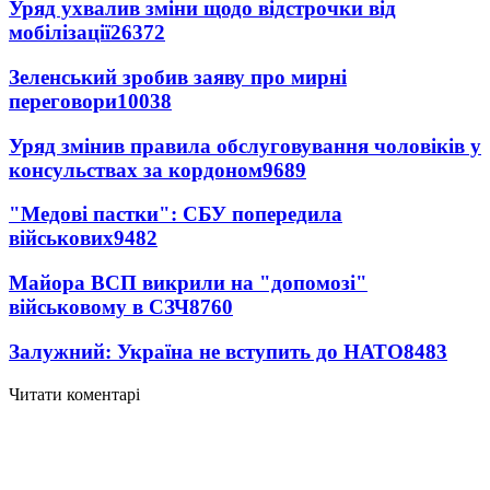
Уряд ухвалив зміни щодо відстрочки від
мобілізації
26372
Зеленський зробив заяву про мирні
переговори
10038
Уряд змінив правила обслуговування чоловіків у
консульствах за кордоном
9689
"Медові пастки": СБУ попередила
військових
9482
Майора ВСП викрили на "допомозі"
військовому в СЗЧ
8760
Залужний: Україна не вступить до НАТО
8483
Читати коментарі