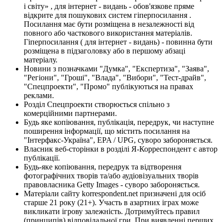
і світу» , для інтернет - видань - обов'язкове пряме
відкрите для пошукових систем гіперпосилання .
Посилання має бути розміщена в незалежності від
повного або часткового використання матеріалів.
Гіперпосилання ( для інтернет - видань) - повинна бути
розміщена в підзаголовку або в першому абзаці
матеріалу.
Новини з позначками "Думка", "Експертиза", "Заява",
"Регіони", "Гроші", "Влада", "Вибори", "Тест-драйв",
"Спецпроекти", "Промо" публікуються на правах
реклами.
Розділ Спецпроекти створюється спільно з
комерційними партнерами.
Будь яке копіювання, публікація, передрук, чи наступне
поширення інформації, що містить посилання на
"Інтерфакс-Україна", EPA / UPG, суворо забороняється.
Власник веб-сторінки в розділі Я-Корреспондент є автор
публікації.
Будь-яке копіювання, передрук та відтворення
фотографічних творів та/або аудіовізуальних творів
правовласника Getty Images - суворо забороняється.
Матеріали сайту korrespondent.net призначені для осіб
старше 21 року (21+). Участь в азартних іграх може
викликати ігрову залежність. Дотримуйтесь правил
(принципів) відповідальної гри. При виявленні перших