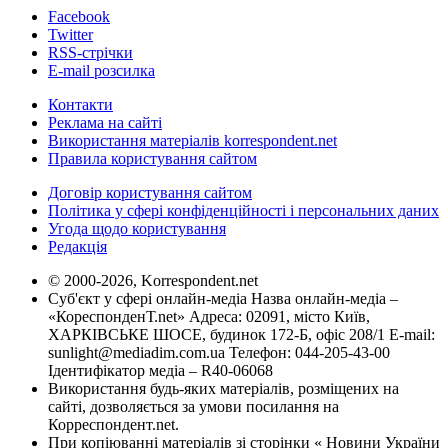
Facebook
Twitter
RSS-стрічки
E-mail розсилка
Контакти
Реклама на сайті
Використання матеріалів korrespondent.net
Правила користування сайтом
Договір користування сайтом
Політика у сфері конфіденційності і персональних даних
Угода щодо користування
Редакція
© 2000-2026, Korrespondent.net
Суб'єкт у сфері онлайн-медіа Назва онлайн-медіа –
«КореспонденТ.net» Адреса: 02091, місто Київ,
ХАРКІВСЬКЕ ШОСЕ, будинок 172-Б, офіс 208/1 E-mail:
sunlight@mediadim.com.ua
Телефон: 044-205-43-00
Ідентифікатор медіа – R40-06068
Використання будь-яких матеріалів, розміщених на
сайті, дозволяється за умови посилання на
Корреспондент.net.
При копіюванні матеріалів зі сторінки « Новини України