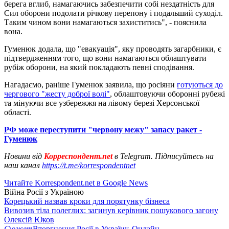
берега вглиб, намагаючись забезпечити собі нездатність для
Сил оборони подолати річкову перепону і подальший суходіл.
Таким чином вони намагаються захиститись", - пояснила
вона.
Гуменюк додала, що "евакуація", яку проводять загарбники, є
підтвердженням того, що вони намагаються облаштувати
рубіж оборони, на який покладають певні сподівання.
Нагадаємо, раніше Гуменюк заявила, що росіяни
готуються до
чергового "жесту доброї волі"
, облаштовуючи оборонні рубежі
та мінуючи все узбережжя на лівому березі Херсонської
області.
РФ може переступити "червону межу" запасу ракет -
Гуменюк
Новини від
Корреспондент.net
в Telegram. Підписуйтесь на
наш канал
https://t.me/korrespondentnet
Читайте Korrespondent.net в Google News
Війна Росії з Україною
Корецький назвав кроки для порятунку бізнеса
Вивозив тіла полеглих: загинув керівник пошукового загону
Олексій Юков
Сюжет
Вторгнення Росії в Україну. Онлайн