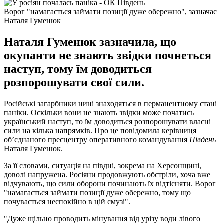
Ворог "намагається займати позиції дуже обережно", зазначає
Наталя Гуменюк
Наталя Гуменюк зазначила, що
окупанти не знають звідки почнеться
наступ, тому їм доводиться
розпорошувати свої сили.
Російські загарбники нині знаходяться в перманентному стані
паніки. Оскільки вони не знають звідки може початись
український наступ, то їм доводиться розпорошувати власні
сили на кілька напрямків. Про це повідомила керівниця
об’єднаного пресцентру оперативного командування
Південь
Наталя Гуменюк.
За її словами, ситуація на півдні, зокрема на Херсонщині,
доволі напружена. Росіяни продовжують обстріли, хоча вже
відчувають, що сили оборони починають їх відтісняти. Ворог
"намагається займати позиції дуже обережно, тому що
почувається неспокійно в цій смузі".
"Дуже щільно проводить мінування від урізу води лівого