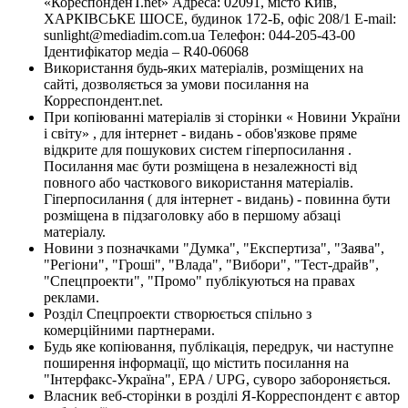
«КореспонденТ.net» Адреса: 02091, місто Київ,
ХАРКІВСЬКЕ ШОСЕ, будинок 172-Б, офіс 208/1 E-mail:
sunlight@mediadim.com.ua
Телефон: 044-205-43-00
Ідентифікатор медіа – R40-06068
Використання будь-яких матеріалів, розміщених на
сайті, дозволяється за умови посилання на
Корреспондент.net.
При копіюванні матеріалів зі сторінки « Новини України
і світу» , для інтернет - видань - обов'язкове пряме
відкрите для пошукових систем гіперпосилання .
Посилання має бути розміщена в незалежності від
повного або часткового використання матеріалів.
Гіперпосилання ( для інтернет - видань) - повинна бути
розміщена в підзаголовку або в першому абзаці
матеріалу.
Новини з позначками "Думка", "Експертиза", "Заява",
"Регіони", "Гроші", "Влада", "Вибори", "Тест-драйв",
"Спецпроекти", "Промо" публікуються на правах
реклами.
Розділ Спецпроекти створюється спільно з
комерційними партнерами.
Будь яке копіювання, публікація, передрук, чи наступне
поширення інформації, що містить посилання на
"Інтерфакс-Україна", EPA / UPG, суворо забороняється.
Власник веб-сторінки в розділі Я-Корреспондент є автор