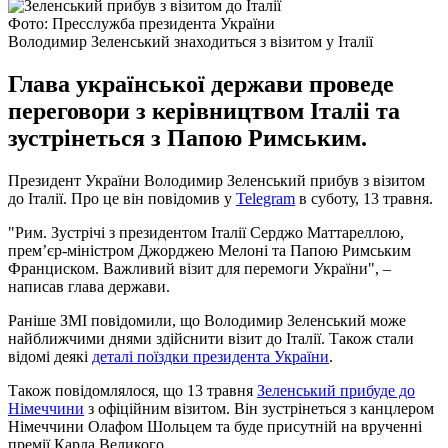
Фото: Пресслужба президента України
Володимир Зеленський знаходиться з візитом у Італії
Глава української держави проведе
переговори з керівництвом Італіі та
зустрінеться з Папою Римським.
Президент України Володимир Зеленський прибув з візитом
до Італії. Про це він повідомив у
Telegram
в суботу, 13 травня.
"Рим. Зустрічі з президентом Італії Серджо Маттареллою,
премʼєр-міністром Джорджею Мелоні та Папою Римським
Франциском. Важливий візит для перемоги України", –
написав глава держави.
Раніше ЗМІ повідомили, що Володимир Зеленський може
найближчими днями здійснити візит до Італії. Також стали
відомі деякі
деталі поїздки президента України
.
Також повідомлялося, що 13 травня
Зеленський прибуде до
Німеччини
з офіційним візитом. Він зустрінеться з канцлером
Німеччини Олафом Шольцем та буде присутній на врученні
премії Карла Великого.