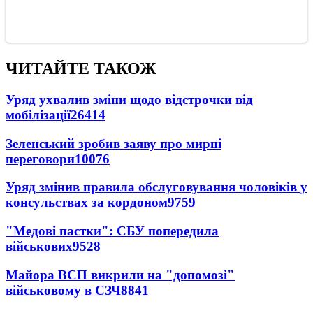
ЧИТАЙТЕ ТАКОЖ
Уряд ухвалив зміни щодо відстрочки від
мобілізації
26414
Зеленський зробив заяву про мирні
переговори
10076
Уряд змінив правила обслуговування чоловіків у
консульствах за кордоном
9759
"Медові пастки": СБУ попередила
військових
9528
Майора ВСП викрили на "допомозі"
військовому в СЗЧ
8841