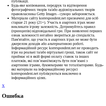
публікації.
Будь-яке копіювання, передрук та відтворення
фотографічних творів та/або аудіовізуальних творів
правовласника Getty Images - суворо забороняється.
Матеріали сайту korrespondent.net призначені для осіб
старше 21 року (21+). Участь в азартних іграх може
викликати ігрову залежність. Дотримуйтесь правил
(принципів) відповідальної гри. При виявленні перших
ознак залежності негайно зверніться до спеціаліста.
Пам'ятайте, що участь в азартних іграх не може бути
джерелом доходів або альтернативою роботі.
Інформаційний ресурс korrespondent.net не проводить
ігри на реальні та/або віртуальні гроші, також сайт не
приймає ні в якій формі оплату ставок та інших
платежів, які пов’язані/можуть бути пов’язані з
азартними іграми, букмекерами чи тоталізаторами. Будь-
які матеріали на інформаційному ресурсі
korrespondent.net публікуються виключно в
інформаційних цілях.
X
Ошибка