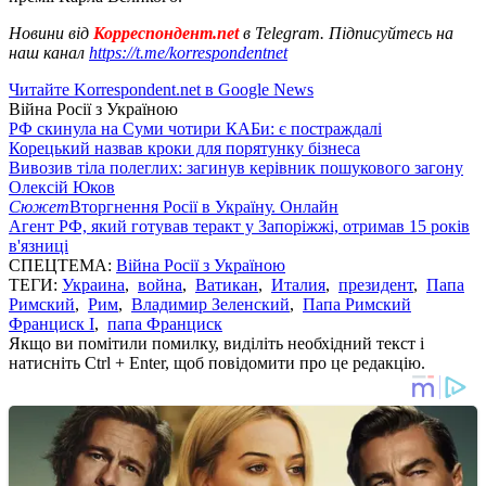
Новини від
Корреспондент.net
в Telegram. Підписуйтесь на
наш канал
https://t.me/korrespondentnet
Читайте Korrespondent.net в Google News
Війна Росії з Україною
РФ скинула на Суми чотири КАБи: є постраждалі
Корецький назвав кроки для порятунку бізнеса
Вивозив тіла полеглих: загинув керівник пошукового загону
Олексій Юков
Сюжет
Вторгнення Росії в Україну. Онлайн
Агент РФ, який готував теракт у Запоріжжі, отримав 15 років
в'язниці
СПЕЦТЕМА:
Війна Росії з Україною
ТЕГИ:
Украина
,
война
,
Ватикан
,
Италия
,
президент
,
Папа
Римский
,
Рим
,
Владимир Зеленский
,
Папа Римский
Франциск I
,
папа Франциск
Якщо ви помітили помилку, виділіть необхідний текст і
натисніть Ctrl + Enter, щоб повідомити про це редакцію.