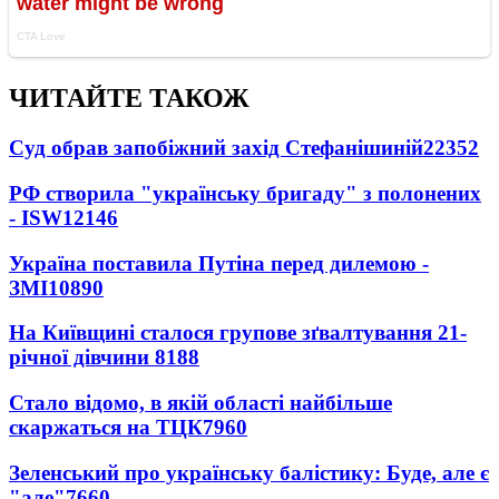
ЧИТАЙТЕ ТАКОЖ
Суд обрав запобіжний захід Стефанішиній
22352
РФ створила "українську бригаду" з полонених
- ISW
12146
Україна поставила Путіна перед дилемою -
ЗМІ
10890
На Київщині сталося групове зґвалтування 21-
річної дівчини
8188
Стало відомо, в якій області найбільше
скаржаться на ТЦК
7960
Зеленський про українську балістику: Буде, але є
"але"
7660