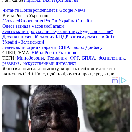
наш канал
https://t.me/korrespondentnet
Читайте Korrespondent.net в Google News
Війна Росії з Україною
Сюжет
Вторгнення Росії в Україну. Онлайн
Одеса зазнала масованої атаки
Зеленський про українську балістику: Буде, але є "але"
Десятки тисяч військових КНДР вчитимуться на війні в
Україні - Зеленський
Зеленський оцінив гарантії США і долю Донбасу
СПЕЦТЕМА:
Війна Росії з Україною
ТЕГИ:
Минобороны
,
Германия
,
ФРГ
,
БПЛА
,
беспилотник
,
разведка
,
искусственный интеллект
Якщо ви помітили помилку, виділіть необхідний текст і
натисніть Ctrl + Enter, щоб повідомити про це редакцію.