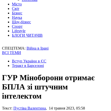
Місто
Світ
Бізнес
Наука
Шоу-бізнес
Спорт
Lifestyle
БЛОГИ ЧИТАЧІВ
СПЕЦТЕМА:
Війна в Ірані
ВСІ ТЕМИ
Вступ України в ЄС
Теракт в Барселоні
ГУР Міноборони отримає
БПЛА зі штучним
інтелектом
Текст:
Пустіва Валентина
, 14 травня 2023, 05:58