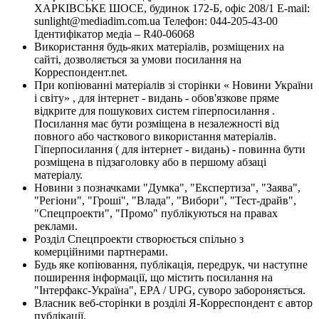
ХАРКІВСЬКЕ ШОСЕ, будинок 172-Б, офіс 208/1 E-mail:
sunlight@mediadim.com.ua
Телефон: 044-205-43-00
Ідентифікатор медіа – R40-06068
Використання будь-яких матеріалів, розміщених на
сайті, дозволяється за умови посилання на
Корреспондент.net.
При копіюванні матеріалів зі сторінки « Новини України
і світу» , для інтернет - видань - обов'язкове пряме
відкрите для пошукових систем гіперпосилання .
Посилання має бути розміщена в незалежності від
повного або часткового використання матеріалів.
Гіперпосилання ( для інтернет - видань) - повинна бути
розміщена в підзаголовку або в першому абзаці
матеріалу.
Новини з позначками "Думка", "Експертиза", "Заява",
"Регіони", "Гроші", "Влада", "Вибори", "Тест-драйв",
"Спецпроекти", "Промо" публікуються на правах
реклами.
Розділ Спецпроекти створюється спільно з
комерційними партнерами.
Будь яке копіювання, публікація, передрук, чи наступне
поширення інформації, що містить посилання на
"Інтерфакс-Україна", EPA / UPG, суворо забороняється.
Власник веб-сторінки в розділі Я-Корреспондент є автор
публікації.