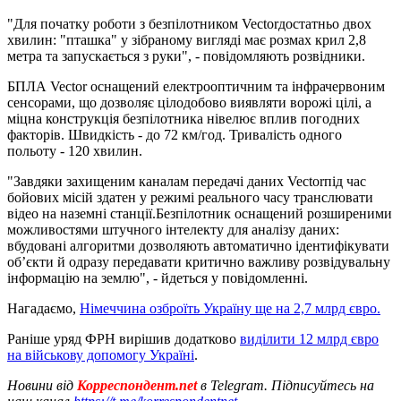
"Для початку роботи з безпілотником Vectorдостатньо двох
хвилин: "пташка" у зібраному вигляді має розмах крил 2,8
метра та запускається з руки", - повідомляють розвідники.
БПЛА Vector оснащений електрооптичним та інфрачервоним
сенсорами, що дозволяє цілодобово виявляти ворожі цілі, а
міцна конструкція безпілотника нівелює вплив погодних
факторів. Швидкість - до 72 км/год. Тривалість одного
польоту - 120 хвилин.
"Завдяки захищеним каналам передачі даних Vectorпід час
бойових місій здатен у режимі реального часу транслювати
відео на наземні станції.Безпілотник оснащений розширеними
можливостями штучного інтелекту для аналізу даних:
вбудовані алгоритми дозволяють автоматично ідентифікувати
об’єкти й одразу передавати критично важливу розвідувальну
інформацію на землю", - йдеться у повідомленні.
Нагадаємо,
Німеччина озброїть Україну ще на 2,7 млрд євро.
Раніше уряд ФРН вирішив додатково
виділити 12 млрд євро
на військову допомогу Україні
.
Новини від
Корреспондент.net
в Telegram. Підписуйтесь на