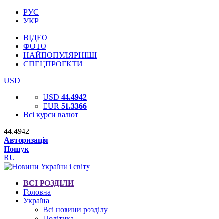
РУС
УКР
ВІДЕО
ФОТО
НАЙПОПУЛЯРНІШІ
СПЕЦПРОЕКТИ
USD
USD
44.4942
EUR
51.3366
Всі курси валют
44.4942
Авторизація
Пошук
RU
ВСІ РОЗДІЛИ
Головна
Україна
Всі новини розділу
Політика