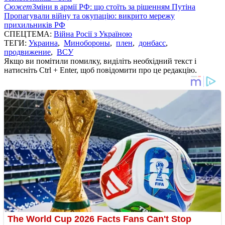
Сюжет
Зміни в армії РФ: що стоїть за рішенням Путіна
Пропагували війну та окупацію: викрито мережу
прихильників РФ
СПЕЦТЕМА:
Війна Росії з Україною
ТЕГИ:
Украина
,
Минобороны
,
плен
,
донбасс
,
продвижение
,
ВСУ
Якщо ви помітили помилку, виділіть необхідний текст і
натисніть Ctrl + Enter, щоб повідомити про це редакцію.