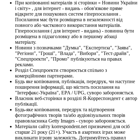
При копіюванні матеріалів зі сторінки « Новини України
і світу» , для інтернет - видань - обов'язкове пряме
відкрите для пошукових систем гіперпосилання .
Посилання має бути розміщена в незалежності від
повного або часткового використання матеріалів.
Гіперпосилання ( для інтернет - видань) - повинна бути
розміщена в підзаголовку або в першому абзаці
матеріалу.
Новини з позначками "Думка", "Експертиза", "Заява",
"Регіони", "Гроші", "Влада", "Вибори", "Тест-драйв",
"Спецпроекти", "Промо" публікуються на правах
реклами.
Розділ Спецпроекти створюється спільно з
комерційними партнерами.
Будь яке копіювання, публікація, передрук, чи наступне
поширення інформації, що містить посилання на
"Інтерфакс-Україна", EPA / UPG, суворо забороняється.
Власник веб-сторінки в розділі Я-Корреспондент є автор
публікації.
Будь-яке копіювання, передрук та відтворення
фотографічних творів та/або аудіовізуальних творів
правовласника Getty Images - суворо забороняється.
Матеріали сайту korrespondent.net призначені для осіб
старше 21 року (21+). Участь в азартних іграх може
викликати ігрову залежність. Дотримуйтесь правил