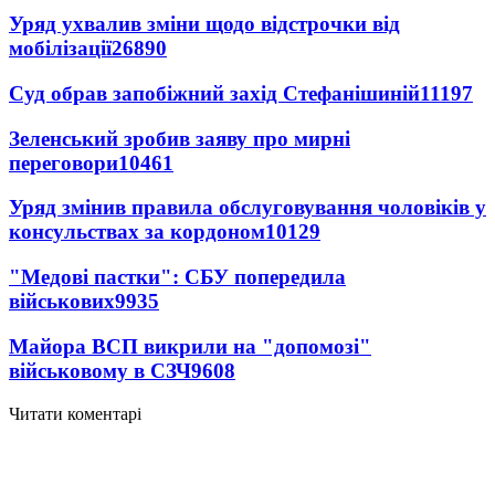
Уряд ухвалив зміни щодо відстрочки від
мобілізації
26890
Суд обрав запобіжний захід Стефанішиній
11197
Зеленський зробив заяву про мирні
переговори
10461
Уряд змінив правила обслуговування чоловіків у
консульствах за кордоном
10129
"Медові пастки": СБУ попередила
військових
9935
Майора ВСП викрили на "допомозі"
військовому в СЗЧ
9608
Читати коментарі