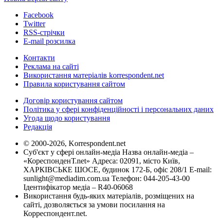
Facebook
Twitter
RSS-стрічки
E-mail розсилка
Контакти
Реклама на сайті
Використання матеріалів korrespondent.net
Правила користування сайтом
Договір користування сайтом
Політика у сфері конфіденційності і персональних даних
Угода щодо користування
Редакція
© 2000-2026, Korrespondent.net
Суб'єкт у сфері онлайн-медіа Назва онлайн-медіа –
«КореспонденТ.net» Адреса: 02091, місто Київ,
ХАРКІВСЬКЕ ШОСЕ, будинок 172-Б, офіс 208/1 E-mail:
sunlight@mediadim.com.ua
Телефон: 044-205-43-00
Ідентифікатор медіа – R40-06068
Використання будь-яких матеріалів, розміщених на
сайті, дозволяється за умови посилання на
Корреспондент.net.