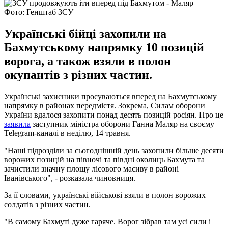
Фото: Генштаб ЗСУ
Українські бійці захопили на
Бахмутському напрямку 10 позицій
ворога, а також взяли в полон
окупантів з різних частин.
Українські захисники просуваються вперед на Бахмутському
напрямку в районах передмістя. Зокрема, Силам оборони
України вдалося захопити понад десять позицій росіян. Про це
заявила
заступник міністра оборони Ганна Маляр на своєму
Telegram-каналі в неділю, 14 травня.
"Наші підрозділи за сьогоднішній день захопили більше десяти
ворожих позицій на півночі та півдні околиць Бахмута та
зачистили значну площу лісового масиву в районі
Іванівського", - розказала чиновниця.
За її словами, українські військові взяли в полон ворожих
солдатів з різних частин.
"В самому Бахмуті дуже гаряче. Ворог зібрав там усі сили і