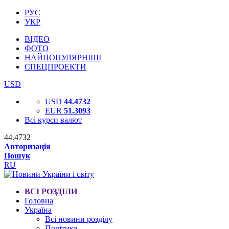
РУС
УКР
ВІДЕО
ФОТО
НАЙПОПУЛЯРНІШІ
СПЕЦПРОЕКТИ
USD
USD
44.4732
EUR
51.3093
Всі курси валют
44.4732
Авторизація
Пошук
RU
ВСІ РОЗДІЛИ
Головна
Україна
Всі новини розділу
Політика