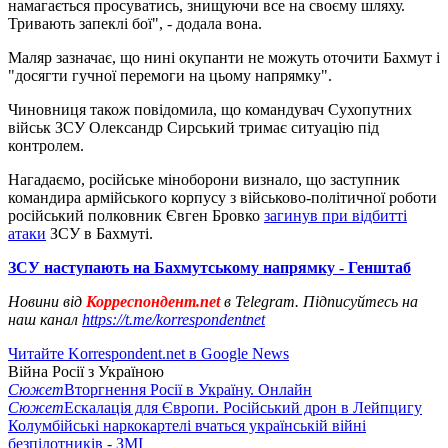
намагається просуватись, знищуючи все на своєму шляху.
Тривають запеклі бої", - додала вона.
Маляр зазначає, що нині окупанти не можуть оточити Бахмут і
"досягти гучної перемоги на цьому напрямку".
Чиновниця також повідомила, що командувач Сухопутних
військ ЗСУ Олександр Сирський тримає ситуацію під
контролем.
Нагадаємо, російське міноборони визнало, що заступник
командира армійського корпусу з військово-політичної роботи
російський полковник Євген Бровко
загинув при відбитті
атаки
ЗСУ в Бахмуті.
ЗСУ наступають на Бахмутському напрямку - Генштаб
Новини від
Корреспондент.net
в Telegram. Підписуйтесь на
наш канал
https://t.me/korrespondentnet
Читайте Korrespondent.net в Google News
Війна Росії з Україною
Сюжет
Вторгнення Росії в Україну. Онлайн
Сюжет
Ескалація для Європи. Російський дрон в Лейпцигу
Колумбійські наркокартелі вчаться українській війні
безпілотників - ЗМІ