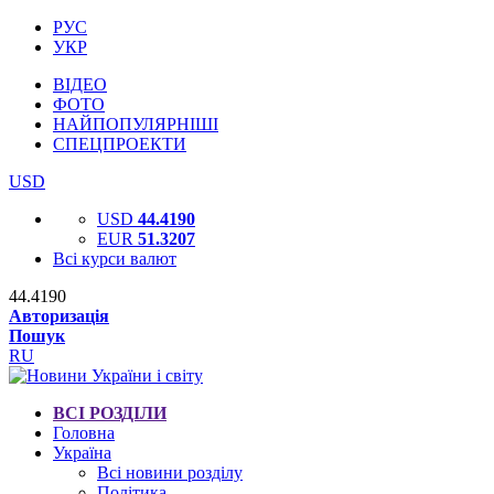
РУС
УКР
ВІДЕО
ФОТО
НАЙПОПУЛЯРНІШІ
СПЕЦПРОЕКТИ
USD
USD
44.4190
EUR
51.3207
Всі курси валют
44.4190
Авторизація
Пошук
RU
ВСІ РОЗДІЛИ
Головна
Україна
Всі новини розділу
Політика