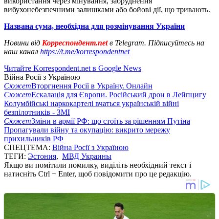
використання через мінування, забруднення
вибухонебезпечними залишками або бойові дії, що тривають.
Названа сума, необхідна для розмінування України
Новини від
Корреспондент.net
в Telegram. Підписуйтесь на
наш канал
https://t.me/korrespondentnet
Читайте Korrespondent.net в Google News
Війна Росії з Україною
Сюжет
Вторгнення Росії в Україну. Онлайн
Сюжет
Ескалація для Європи. Російський дрон в Лейпцигу
Колумбійські наркокартелі вчаться українській війні
безпілотників - ЗМІ
Сюжет
Зміни в армії РФ: що стоїть за рішенням Путіна
Пропагували війну та окупацію: викрито мережу
прихильників РФ
СПЕЦТЕМА:
Війна Росії з Україною
ТЕГИ:
Эстония
,
МВД Украины
Якщо ви помітили помилку, виділіть необхідний текст і
натисніть Ctrl + Enter, щоб повідомити про це редакцію.