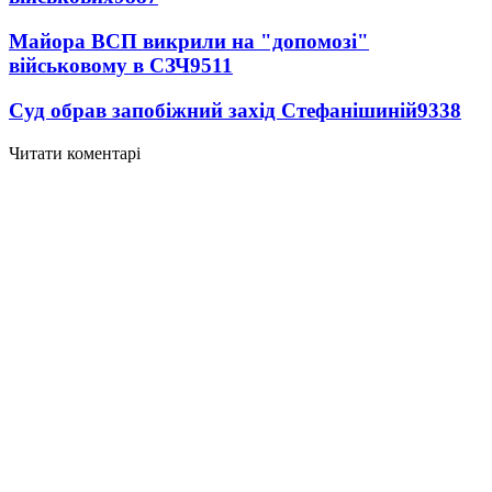
Майора ВСП викрили на "допомозі"
військовому в СЗЧ
9511
Суд обрав запобіжний захід Стефанішиній
9338
Читати коментарі