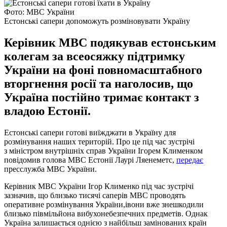
Фото: МВС України
Естонські сапери допоможуть розміновувати Україну
Керівник МВС подякував естонським
колегам за всеосяжку підтримку
України на фоні повномасштабного
вторгнення росії та наголосив, що
Україна постійно тримає контакт з
владою Естонії.
Естонські сапери готові виїжджати в Україну для
розмінування наших територій. Про це під час зустрічі
з міністром внутрішніх справ України Ігорем Клименком
повідомив голова МВС Естонії Лаурі Ляенеметс,
передає
пресслужба МВС України.
Керівник МВС України Ігор Клименко під час зустрічі
зазначив, що близько тисячі саперів МВС проводять
оперативне розмінування України,івони вже знешкодили
близько півмільйона вибухонебезпечних предметів. Однак
Україна залишається однією з найбільш замінованих країн