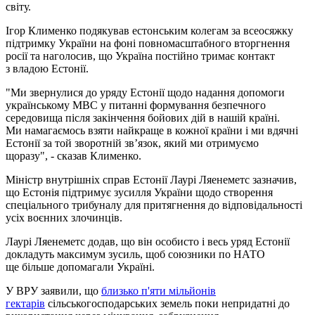
світу.
Ігор Клименко подякував естонським колегам за всеосяжку
підтримку України на фоні повномасштабного вторгнення
росії та наголосив, що Україна постійно тримає контакт
з владою Естонії.
"Ми звернулися до уряду Естонії щодо надання допомоги
українському МВС у питанні формування безпечного
середовища після закінчення бойових дій в нашій країні.
Ми намагаємось взяти найкраще в кожної країни і ми вдячні
Естонії за той зворотній зв’язок, який ми отримуємо
щоразу", - сказав Клименко.
Міністр внутрішніх справ Естонії Лаурі Ляенеметс зазначив,
що Естонія підтримує зусилля України щодо створення
спеціального трибуналу для притягнення до відповідальності
усіх воєнних злочинців.
Лаурі Ляенеметс додав, що він особисто і весь уряд Естонії
докладуть максимум зусиль, щоб союзники по НАТО
ще більше допомагали Україні.
У ВРУ заявили, що
близько п'яти мільйонів
гектарів
сільськогосподарських земель поки непридатні до