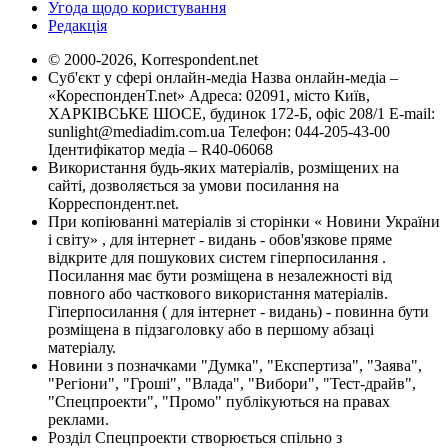
Угода щодо користування
Редакція
© 2000-2026, Korrespondent.net
Суб'єкт у сфері онлайн-медіа Назва онлайн-медіа –
«КореспонденТ.net» Адреса: 02091, місто Київ,
ХАРКІВСЬКЕ ШОСЕ, будинок 172-Б, офіс 208/1 E-mail:
sunlight@mediadim.com.ua
Телефон: 044-205-43-00
Ідентифікатор медіа – R40-06068
Використання будь-яких матеріалів, розміщених на
сайті, дозволяється за умови посилання на
Корреспондент.net.
При копіюванні матеріалів зі сторінки « Новини України
і світу» , для інтернет - видань - обов'язкове пряме
відкрите для пошукових систем гіперпосилання .
Посилання має бути розміщена в незалежності від
повного або часткового використання матеріалів.
Гіперпосилання ( для інтернет - видань) - повинна бути
розміщена в підзаголовку або в першому абзаці
матеріалу.
Новини з позначками "Думка", "Експертиза", "Заява",
"Регіони", "Гроші", "Влада", "Вибори", "Тест-драйв",
"Спецпроекти", "Промо" публікуються на правах
реклами.
Розділ Спецпроекти створюється спільно з