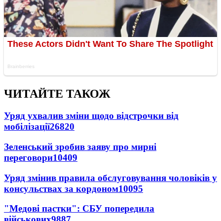
ЧИТАЙТЕ ТАКОЖ
Уряд ухвалив зміни щодо відстрочки від
мобілізації
26820
Зеленський зробив заяву про мирні
переговори
10409
Уряд змінив правила обслуговування чоловіків у
консульствах за кордоном
10095
"Медові пастки": СБУ попередила
військових
9887