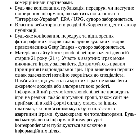
комерційними партнерами.
Будь яке копіювання, публікація, передрук, чи наступне
поширення інформації, що містить посилання на
"Інтерфакс-Україна", EPA / UPG, суворо забороняється.
Власник веб-сторінки в розділі Я-Корреспондент є автор
публікації.
Будь-яке копіювання, передрук та відтворення
фотографічних творів та/або аудіовізуальних творів
правовласника Getty Images - суворо забороняється.
Матеріали сайту korrespondent.net призначені для осіб
старше 21 року (21+). Участь в азартних іграх може
викликати ігрову залежність. Дотримуйтесь правил
(принципів) відповідальної гри. При виявленні перших
ознак залежності негайно зверніться до спеціаліста.
Пам'ятайте, що участь в азартних іграх не може бути
джерелом доходів або альтернативою роботі.
Інформаційний ресурс korrespondent.net не проводить
ігри на реальні та/або віртуальні гроші, також сайт не
приймає ні в якій формі оплату ставок та інших
платежів, які пов’язані/можуть бути пов’язані з
азартними іграми, букмекерами чи тоталізаторами. Будь-
які матеріали на інформаційному ресурсі
korrespondent.net публікуються виключно в
інформаційних цілях.