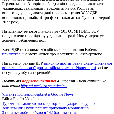
Бердянська на Запоріжжі. Звідти він продовжив закликати
українських захисників переходити на бік Росії та за
винагороду передавати дані про розміщення ЗСУ. ДБР
встановило принаймні три факти такої агітації у квітні-червні
2022 року.
Начальнику речової служби тилу 501 ОБМП ВМС ЗСУ
повідомлено про підозру у держаній зраді. Йому загрожує
довічне позбавлення волі.
Хоча ДБР не називає ім'я військового, видання Бабель
припускає
, що може йтися про Костянтина Безсмертного.
Нагадаємо, раніше ДБР
викрило протиправну схему фіктивної
виплати "бойових" доплат військовим на Рівненщині
, які не
несуть службу на передовій.
Новини від
Корреспондент.net
в Telegram. Підписуйтесь на
наш канал
https://t.me/korrespondentnet
Читайте Korrespondent.net в Google News
Війна Росії з Україною
Туреччина закликає до мораторію на удари по суднах
Зеленський: Путін планує приховану мобілізацію
З початку доби відбулося 142 боєзіткнення