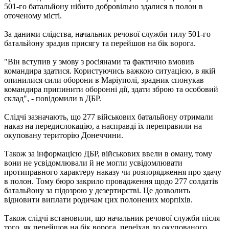
501-го батальйону нібито добровільно здалися в полон в
оточеному місті.
За даними слідства, начальник речової служби тилу 501-го
батальйону зрадив присягу та перейшов на бік ворога.
"Він вступив у змову з росіянами та фактично вмовив
командира здатися. Користуючись важкою ситуацією, в якій
опинилися сили оборони в Маріуполі, зрадник спонукав
командира припинити оборонні дії, здати зброю та особовий
склад", - повідомили в ДБР.
Слідчі зазначають, що 277 військових батальйону отримали
наказ на передислокацію, а насправді їх переправили на
окуповану територію Донеччини.
Також за інформацією ДБР, військових ввели в оману, тому
вони не усвідомлювали й не могли усвідомлювати
протиправного характеру наказу чи розпорядження про здачу
в полон. Тому бюро закрило провадження щодо 277 солдатів
батальйону за підозрою у дезертирстві. Це дозволить
відновити виплати родичам цих полонених морпіхів.
Також слідчі встановили, що начальник речової служби після
того, як перейшов на бік ворога, переїхав до окупованого