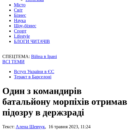
Місто
Світ
Бізнес
Наука
Шоу-бізнес
Спорт
Lifestyle
БЛОГИ ЧИТАЧІВ
СПЕЦТЕМА:
Війна в Ірані
ВСІ ТЕМИ
Вступ України в ЄС
Теракт в Барселоні
Один з командирів
батальйону морпіхів отримав
підозру в держзраді
Текст:
Алена Шевчук
, 16 травня 2023, 11:24