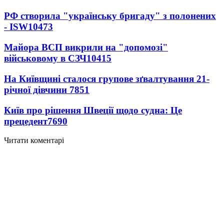
РФ створила "українську бригаду" з полонених
- ISW
10473
Майора ВСП викрили на "допомозі"
військовому в СЗЧ
10415
На Київщині сталося групове зґвалтування 21-
річної дівчини
7851
Київ про рішення Швеції щодо судна: Це
прецедент
7690
Читати коментарі