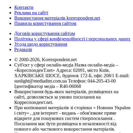
Контакти
Реклама на сайті
Використання матеріалів korrespondent.net
Правила користування сайтом
Договір користування сайтом
Політика у сфері конфіденційності і персональних даних
Угода щодо користування
Редакція
© 2000-2026, Korrespondent.net
Суб'єкт у сфері онлайн-медіа Назва онлайн-медіа –
«КореспонденТ.net» Адреса: 02091, місто Київ,
ХАРКІВСЬКЕ ШОСЕ, будинок 172-Б, офіс 208/1 E-mail:
sunlight@mediadim.com.ua
Телефон: 044-205-43-00
Ідентифікатор медіа – R40-06068
Використання будь-яких матеріалів, розміщених на
сайті, дозволяється за умови посилання на
Корреспондент.net.
При копіюванні матеріалів зі сторінки « Новини України
і світу» , для інтернет - видань - обов'язкове пряме
відкрите для пошукових систем гіперпосилання .
Посилання має бути розміщена в незалежності від
повного або часткового використання матеріалів.