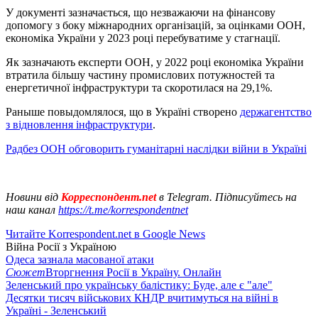
У документі зазначається, що незважаючи на фінансову
допомогу з боку міжнародних організацій, за оцінками ООН,
економіка України у 2023 році перебуватиме у стагнації.
Як зазначають експерти ООН, у 2022 році економіка України
втратила більшу частину промислових потужностей та
енергетичної інфраструктури та скоротилася на 29,1%.
Раныше повыдомлялося, що в Україні створено
держагентство
з відновлення інфраструктури
.
Радбез ООН обговорить гуманітарні наслідки війни в Україні
Новини від
Корреспондент.net
в Telegram. Підписуйтесь на
наш канал
https://t.me/korrespondentnet
Читайте Korrespondent.net в Google News
Війна Росії з Україною
Одеса зазнала масованої атаки
Сюжет
Вторгнення Росії в Україну. Онлайн
Зеленський про українську балістику: Буде, але є "але"
Десятки тисяч військових КНДР вчитимуться на війні в
Україні - Зеленський