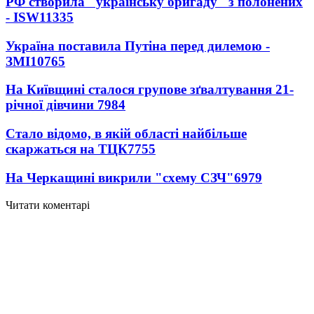
РФ створила "українську бригаду" з полонених
- ISW
11335
Україна поставила Путіна перед дилемою -
ЗМІ
10765
На Київщині сталося групове зґвалтування 21-
річної дівчини
7984
Стало відомо, в якій області найбільше
скаржаться на ТЦК
7755
На Черкащині викрили "схему СЗЧ"
6979
Читати коментарі