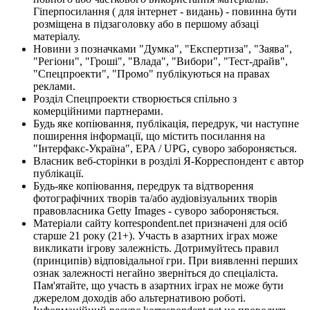
Гіперпосилання ( для інтернет - видань) - повинна бути
розміщена в підзаголовку або в першому абзаці
матеріалу.
Новини з позначками "Думка", "Експертиза", "Заява",
"Регіони", "Гроші", "Влада", "Вибори", "Тест-драйв",
"Спецпроекти", "Промо" публікуються на правах
реклами.
Розділ Спецпроекти створюється спільно з
комерційними партнерами.
Будь яке копіювання, публікація, передрук, чи наступне
поширення інформації, що містить посилання на
"Інтерфакс-Україна", EPA / UPG, суворо забороняється.
Власник веб-сторінки в розділі Я-Корреспондент є автор
публікації.
Будь-яке копіювання, передрук та відтворення
фотографічних творів та/або аудіовізуальних творів
правовласника Getty Images - суворо забороняється.
Матеріали сайту korrespondent.net призначені для осіб
старше 21 року (21+). Участь в азартних іграх може
викликати ігрову залежність. Дотримуйтесь правил
(принципів) відповідальної гри. При виявленні перших
ознак залежності негайно зверніться до спеціаліста.
Пам'ятайте, що участь в азартних іграх не може бути
джерелом доходів або альтернативою роботі.