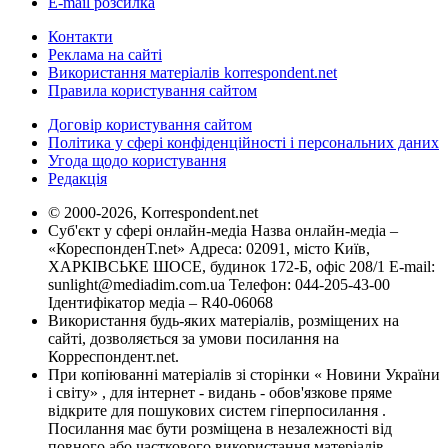
E-mail розсилка
Контакти
Реклама на сайті
Використання матеріалів korrespondent.net
Правила користування сайтом
Договір користування сайтом
Політика у сфері конфіденційності і персональних даних
Угода щодо користування
Редакція
© 2000-2026, Korrespondent.net
Суб'єкт у сфері онлайн-медіа Назва онлайн-медіа –
«КореспонденТ.net» Адреса: 02091, місто Київ,
ХАРКІВСЬКЕ ШОСЕ, будинок 172-Б, офіс 208/1 E-mail:
sunlight@mediadim.com.ua
Телефон: 044-205-43-00
Ідентифікатор медіа – R40-06068
Використання будь-яких матеріалів, розміщених на
сайті, дозволяється за умови посилання на
Корреспондент.net.
При копіюванні матеріалів зі сторінки « Новини України
і світу» , для інтернет - видань - обов'язкове пряме
відкрите для пошукових систем гіперпосилання .
Посилання має бути розміщена в незалежності від
повного або часткового використання матеріалів.