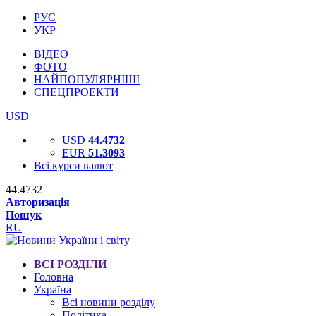
РУС
УКР
ВІДЕО
ФОТО
НАЙПОПУЛЯРНІШІ
СПЕЦПРОЕКТИ
USD
USD
44.4732
EUR
51.3093
Всі курси валют
44.4732
Авторизація
Пошук
RU
ВСІ РОЗДІЛИ
Головна
Україна
Всі новини розділу
Політика