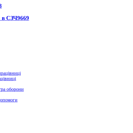
8
 в СЗЧ
9669
ацівниці
стра оборони
 допомоги