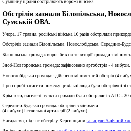
Сумщину щодня обстрілюють ворожі війська
Обстрілів зазнали Білопільська, Новос
Сумській ОВА.
Учора, 17 травня, російські війська 16 разів обстріляли прико
Обстрілів зазнали Білопільська, Новослобідська, Середино-Буд
Білопільська громада: ворог бив по території громади з міномета
Зноб-Новгородська громада: зафіксовано артобстріл - 4 вибухи, о
Новослобідська громада: здійснено мінометний обстріл (4 вибу
При спробі загасити пожежу цивільні люди були обстріляні зі ст
Крім того, населені пункти громади були обстріляні з АГС - 20 
Середино-Будська громада: обстріли з міномета
(4 вибухи) і ствольної артилерії (2 вибухи).
Нагадаємо, під час обстрілу Херсонщини
загинули 5-річний хло
Раніше повідомлялося про
загиблу дитину та двох поранених
у 