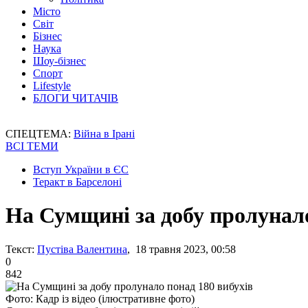
Місто
Світ
Бізнес
Наука
Шоу-бізнес
Спорт
Lifestyle
БЛОГИ ЧИТАЧІВ
СПЕЦТЕМА:
Війна в Ірані
ВСІ ТЕМИ
Вступ України в ЄС
Теракт в Барселоні
На Сумщині за добу пролунало
Текст:
Пустіва Валентина
, 18 травня 2023, 00:58
0
842
Фото: Кадр із відео (ілюстративне фото)