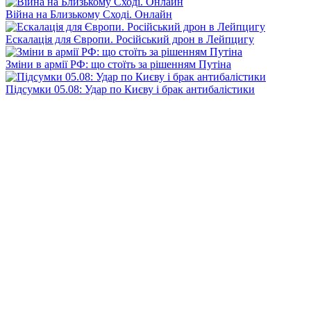
Війна на Близькому Сході. Онлайн
Ескалація для Європи. Російський дрон в Лейпцигу
Зміни в армії РФ: що стоїть за рішенням Путіна
Підсумки 05.08: Удар по Києву і брак антибалістики