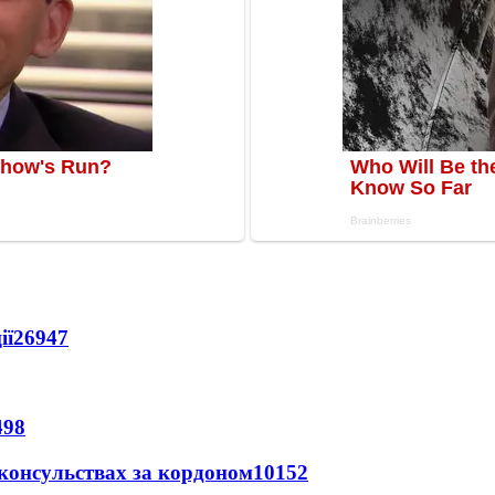
ії
26947
498
 консульствах за кордоном
10152