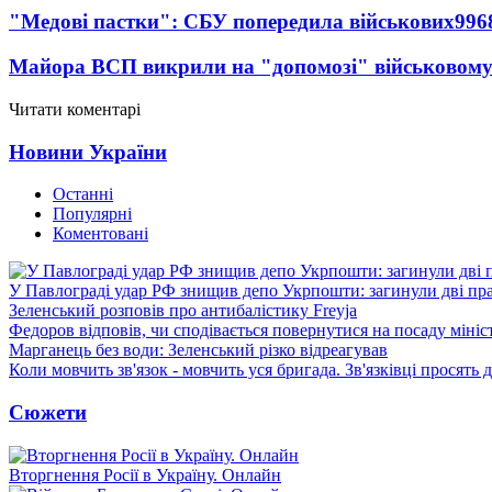
"Медові пастки": СБУ попередила військових
996
Майора ВСП викрили на "допомозі" військовому
Читати коментарі
Новини України
Останні
Популярні
Коментовані
У Павлограді удар РФ знищив депо Укрпошти: загинули дві пр
Зеленський розповів про антибалістику Freyja
Федоров відповів, чи сподівається повернутися на посаду міні
Марганець без води: Зеленський різко відреагував
Коли мовчить зв'язок - мовчить уся бригада. Зв'язківці просять
Сюжети
Вторгнення Росії в Україну. Онлайн