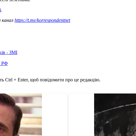
і
.
ш канал
https://t.me/korrespondentnet
ків - ЗМІ
в РФ
ь Ctrl + Enter, щоб повідомити про це редакцію.