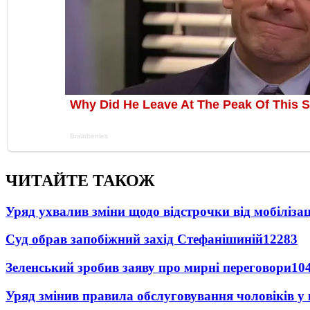
ЧИТАЙТЕ ТАКОЖ
Уряд ухвалив зміни щодо відстрочки від мобілізац
Суд обрав запобіжний захід Стефанішиній
12283
Зеленський зробив заяву про мирні переговори
10
Уряд змінив правила обслуговування чоловіків у