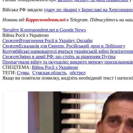
Війська РФ завдали
удару по лікарні у Бериславі на Херсонщин
Новини від
Корреспондент.net
в Telegram. Підписуйтесь на на
Читайте Korrespondent.net в Google News
Війна Росії з Україною
Сюжет
Вторгнення Росії в Україну. Онлайн
Сюжет
Ескалація для Європи. Російський дрон в Лейпцигу
Колумбійські наркокартелі вчаться українській війні безпілотни
Сюжет
Зміни в армії РФ: що стоїть за рішенням Путіна
Пропагували війну та окупацію: викрито мережу прихильникі
СПЕЦТЕМА:
Війна Росії з Україною
ТЕГИ:
Сумы
,
Сумская область
,
обстрел
Якщо ви помітили помилку, виділіть необхідний текст і натисніт