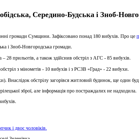
лобідська, Середино-Будська і Зноб-Новг
рдонні громади Сумщини. Зафіксовано понад 180 вибухів. Про це
п
ська і Зноб-Новгородська громади.
 – 28 прильотів, а також здійснив обстріл з АГС - 85 вибухів.
бстріл з мінометів - 10 вибухів і з РСЗВ «Град» - 22 вибухи.
хи). Внаслідок обстрілу загорівся житловий будинок, ще один б
рілецької зброї, але інформація про постраждалих не надходила.
вибухів.
пчик і двоє чоловіків.
селі Зеленівка.