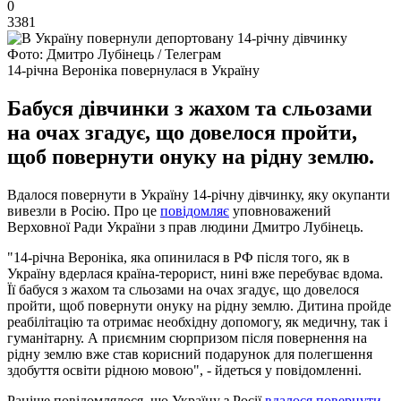
0
3381
Фото: Дмитро Лубінець / Телеграм
14-річна Вероніка повернулася в Україну
Бабуся дівчинки з жахом та сльозами
на очах згадує, що довелося пройти,
щоб повернути онуку на рідну землю.
Вдалося повернути в Україну 14-річну дівчинку, яку окупанти
вивезли в Росію. Про це
повідомляє
уповноважений
Верховної Ради України з прав людини Дмитро Лубінець.
"14-річна Вероніка, яка опинилася в РФ після того, як в
Україну вдерлася країна-терорист, нині вже перебуває вдома.
Її бабуся з жахом та сльозами на очах згадує, що довелося
пройти, щоб повернути онуку на рідну землю. Дитина пройде
реабілітацію та отримає необхідну допомогу, як медичну, так і
гуманітарну. А приємним сюрпризом після повернення на
рідну землю вже став корисний подарунок для полегшення
здобуття освіти рідною мовою", - йдеться у повідомленні.
Раніше повідомлялося, що Україну з Росії
вдалося повернути