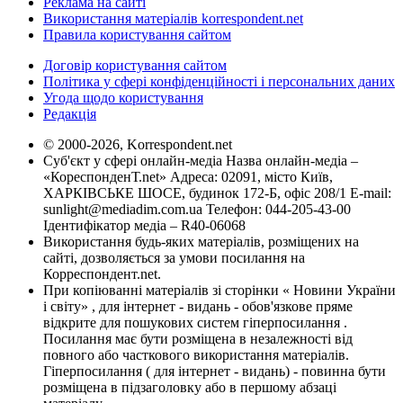
Реклама на сайті
Використання матеріалів korrespondent.net
Правила користування сайтом
Договір користування сайтом
Політика у сфері конфіденційності і персональних даних
Угода щодо користування
Редакція
© 2000-2026, Korrespondent.net
Суб'єкт у сфері онлайн-медіа Назва онлайн-медіа –
«КореспонденТ.net» Адреса: 02091, місто Київ,
ХАРКІВСЬКЕ ШОСЕ, будинок 172-Б, офіс 208/1 E-mail:
sunlight@mediadim.com.ua
Телефон: 044-205-43-00
Ідентифікатор медіа – R40-06068
Використання будь-яких матеріалів, розміщених на
сайті, дозволяється за умови посилання на
Корреспондент.net.
При копіюванні матеріалів зі сторінки « Новини України
і світу» , для інтернет - видань - обов'язкове пряме
відкрите для пошукових систем гіперпосилання .
Посилання має бути розміщена в незалежності від
повного або часткового використання матеріалів.
Гіперпосилання ( для інтернет - видань) - повинна бути
розміщена в підзаголовку або в першому абзаці