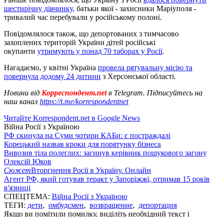
шестирічну дівчинку,
батьки якої - захисники Маріуполя -
тривалий час перебували у російському полоні.
Повідомлялося також, що депортованих з тимчасово
захоплених територій України дітей російські
окупанти
утримують у понад 70 таборах у Росії
.
Нагадаємо, у квітні Україна
провела рятувальну місію та
повернула додому 24 дитини
з Херсонської області.
Новини від
Корреспондент.net
в Telegram. Підписуйтесь на
наш канал
https://t.me/korrespondentnet
Читайте Korrespondent.net в Google News
Війна Росії з Україною
РФ скинула на Суми чотири КАБи: є постраждалі
Корецький назвав кроки для порятунку бізнеса
Вивозив тіла полеглих: загинув керівник пошукового загону
Олексій Юков
Сюжет
Вторгнення Росії в Україну. Онлайн
Агент РФ, який готував теракт у Запоріжжі, отримав 15 років
в'язниці
СПЕЦТЕМА:
Війна Росії з Україною
ТЕГИ:
дети
,
омбудсмен
,
возвращение
,
депортация
Якщо ви помітили помилку, виділіть необхідний текст і