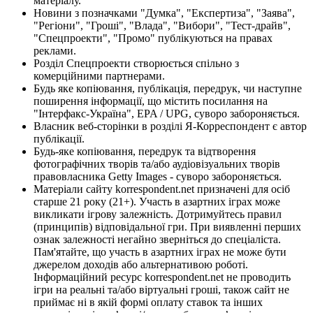
матеріалу.
Новини з позначками "Думка", "Експертиза", "Заява",
"Регіони", "Гроші", "Влада", "Вибори", "Тест-драйв",
"Спецпроекти", "Промо" публікуються на правах
реклами.
Розділ Спецпроекти створюється спільно з
комерційними партнерами.
Будь яке копіювання, публікація, передрук, чи наступне
поширення інформації, що містить посилання на
"Інтерфакс-Україна", EPA / UPG, суворо забороняється.
Власник веб-сторінки в розділі Я-Корреспондент є автор
публікації.
Будь-яке копіювання, передрук та відтворення
фотографічних творів та/або аудіовізуальних творів
правовласника Getty Images - суворо забороняється.
Матеріали сайту korrespondent.net призначені для осіб
старше 21 року (21+). Участь в азартних іграх може
викликати ігрову залежність. Дотримуйтесь правил
(принципів) відповідальної гри. При виявленні перших
ознак залежності негайно зверніться до спеціаліста.
Пам'ятайте, що участь в азартних іграх не може бути
джерелом доходів або альтернативою роботі.
Інформаційний ресурс korrespondent.net не проводить
ігри на реальні та/або віртуальні гроші, також сайт не
приймає ні в якій формі оплату ставок та інших