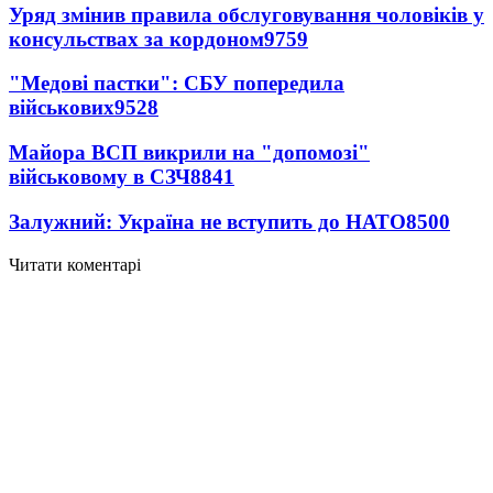
Уряд змінив правила обслуговування чоловіків у
консульствах за кордоном
9759
"Медові пастки": СБУ попередила
військових
9528
Майора ВСП викрили на "допомозі"
військовому в СЗЧ
8841
Залужний: Україна не вступить до НАТО
8500
Читати коментарі