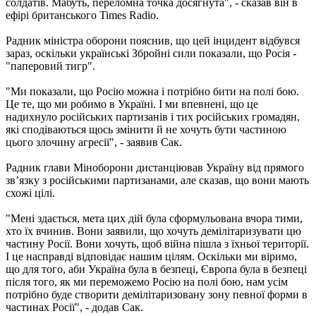
солдатів. Мабуть, переломна точка досягнута", - сказав він в
ефірі британського Times Radio.
Радник міністра оборони пояснив, що цей інцидент відбувся
зараз, оскільки українські Збройні сили показали, що Росія -
"паперовий тигр".
"Ми показали, що Росію можна і потрібно бити на полі бою.
Це те, що ми робимо в Україні. І ми впевнені, що це
надихнуло російських партизанів і тих російських громадян,
які сподіваються щось змінити й не хочуть бути частиною
цього злочину агресії", - заявив Сак.
Радник глави Міноборони дистанціював Україну від прямого
зв’язку з російськими партизанами, але сказав, що вони мають
схожі цілі.
"Мені здається, мета цих дій була сформульована вчора тими,
хто їх вчинив. Вони заявили, що хочуть демілітаризувати цю
частину Росії. Вони хочуть, щоб війна пішла з їхньої території.
І це насправді відповідає нашим цілям. Оскільки ми віримо,
що для того, аби Україна була в безпеці, Європа була в безпеці
після того, як ми переможемо Росію на полі бою, нам усім
потрібно буде створити демілітаризовану зону певної форми в
частинах Росії", - додав Сак.