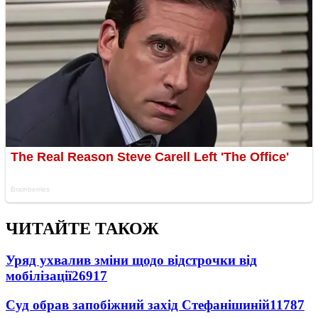
ЧИТАЙТЕ ТАКОЖ
Уряд ухвалив зміни щодо відстрочки від
мобілізації
26917
Суд обрав запобіжний захід Стефанішиній
11787