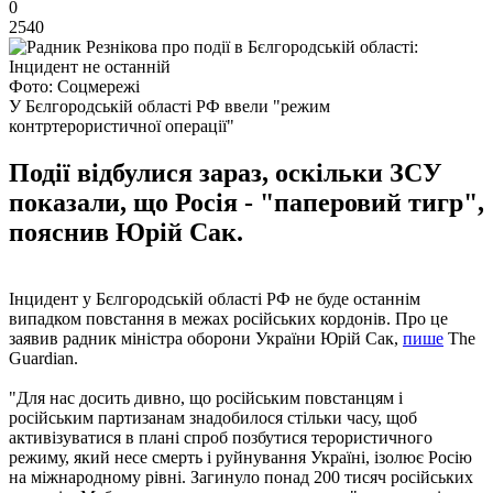
0
2540
Фото: Соцмережі
У Бєлгородській області РФ ввели "режим
контртерористичної операції"
Події відбулися зараз, оскільки ЗСУ
показали, що Росія - "паперовий тигр",
пояснив Юрій Сак.
Інцидент у Бєлгородській області РФ не буде останнім
випадком повстання в межах російських кордонів. Про це
заявив радник міністра оборони України Юрій Сак,
пише
The
Guardian.
"Для нас досить дивно, що російським повстанцям і
російським партизанам знадобилося стільки часу, щоб
активізуватися в плані спроб позбутися терористичного
режиму, який несе смерть і руйнування Україні, ізолює Росію
на міжнародному рівні. Загинуло понад 200 тисяч російських