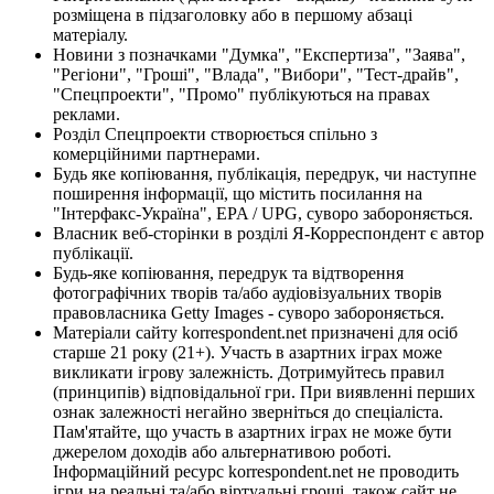
розміщена в підзаголовку або в першому абзаці
матеріалу.
Новини з позначками "Думка", "Експертиза", "Заява",
"Регіони", "Гроші", "Влада", "Вибори", "Тест-драйв",
"Спецпроекти", "Промо" публікуються на правах
реклами.
Розділ Спецпроекти створюється спільно з
комерційними партнерами.
Будь яке копіювання, публікація, передрук, чи наступне
поширення інформації, що містить посилання на
"Інтерфакс-Україна", EPA / UPG, суворо забороняється.
Власник веб-сторінки в розділі Я-Корреспондент є автор
публікації.
Будь-яке копіювання, передрук та відтворення
фотографічних творів та/або аудіовізуальних творів
правовласника Getty Images - суворо забороняється.
Матеріали сайту korrespondent.net призначені для осіб
старше 21 року (21+). Участь в азартних іграх може
викликати ігрову залежність. Дотримуйтесь правил
(принципів) відповідальної гри. При виявленні перших
ознак залежності негайно зверніться до спеціаліста.
Пам'ятайте, що участь в азартних іграх не може бути
джерелом доходів або альтернативою роботі.
Інформаційний ресурс korrespondent.net не проводить
ігри на реальні та/або віртуальні гроші, також сайт не