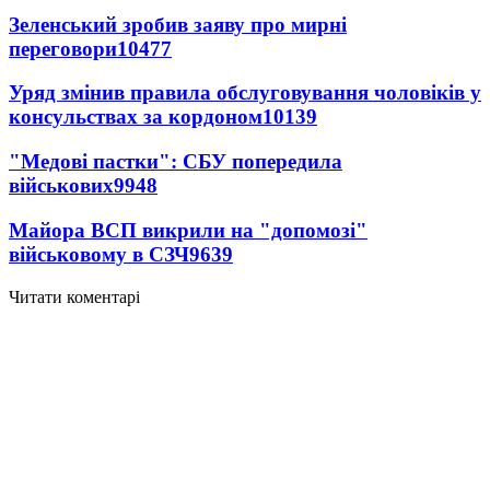
Зеленський зробив заяву про мирні
переговори
10477
Уряд змінив правила обслуговування чоловіків у
консульствах за кордоном
10139
"Медові пастки": СБУ попередила
військових
9948
Майора ВСП викрили на "допомозі"
військовому в СЗЧ
9639
Читати коментарі