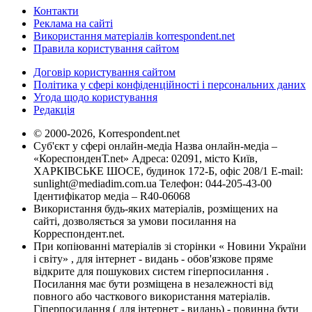
Контакти
Реклама на сайті
Використання матеріалів korrespondent.net
Правила користування сайтом
Договір користування сайтом
Політика у сфері конфіденційності і персональних даних
Угода щодо користування
Редакція
© 2000-2026, Korrespondent.net
Суб'єкт у сфері онлайн-медіа Назва онлайн-медіа –
«КореспонденТ.net» Адреса: 02091, місто Київ,
ХАРКІВСЬКЕ ШОСЕ, будинок 172-Б, офіс 208/1 E-mail:
sunlight@mediadim.com.ua
Телефон: 044-205-43-00
Ідентифікатор медіа – R40-06068
Використання будь-яких матеріалів, розміщених на
сайті, дозволяється за умови посилання на
Корреспондент.net.
При копіюванні матеріалів зі сторінки « Новини України
і світу» , для інтернет - видань - обов'язкове пряме
відкрите для пошукових систем гіперпосилання .
Посилання має бути розміщена в незалежності від
повного або часткового використання матеріалів.
Гіперпосилання ( для інтернет - видань) - повинна бути