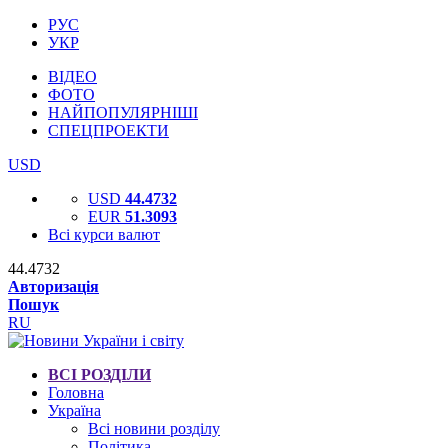
РУС
УКР
ВІДЕО
ФОТО
НАЙПОПУЛЯРНІШІ
СПЕЦПРОЕКТИ
USD
USD
44.4732
EUR
51.3093
Всі курси валют
44.4732
Авторизація
Пошук
RU
ВСІ РОЗДІЛИ
Головна
Україна
Всі новини розділу
Політика