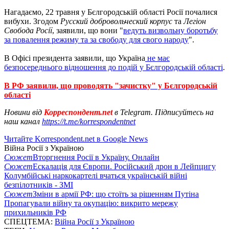
Нагадаємо, 22 травня у Бєлгородській області Росії почалися
вибухи. Згодом
Русский добровольческий корпус
та
Легіон
Свобода Росії
, заявили, що вони "
ведуть визвольну боротьбу
за повалення режиму та за свободу для свого народу
".
В Офісі президента заявили, що Україна
не має
безпосереднього відношення до подій у Бєлгородській області
.
В РФ заявили, що проводять "зачистку" у Бєлгородській
області
Новини від
Корреспондент.net
в Telegram. Підписуйтесь на
наш канал
https://t.me/korrespondentnet
Читайте Korrespondent.net в Google News
Війна Росії з Україною
Сюжет
Вторгнення Росії в Україну. Онлайн
Сюжет
Ескалація для Європи. Російський дрон в Лейпцигу
Колумбійські наркокартелі вчаться українській війні
безпілотників - ЗМІ
Сюжет
Зміни в армії РФ: що стоїть за рішенням Путіна
Пропагували війну та окупацію: викрито мережу
прихильників РФ
СПЕЦТЕМА:
Війна Росії з Україною