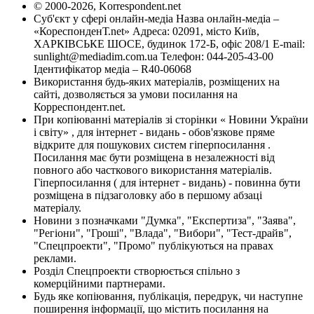
© 2000-2026, Korrespondent.net
Суб'єкт у сфері онлайн-медіа Назва онлайн-медіа –
«КореспонденТ.net» Адреса: 02091, місто Київ,
ХАРКІВСЬКЕ ШОСЕ, будинок 172-Б, офіс 208/1 E-mail:
sunlight@mediadim.com.ua
Телефон: 044-205-43-00
Ідентифікатор медіа – R40-06068
Використання будь-яких матеріалів, розміщених на
сайті, дозволяється за умови посилання на
Корреспондент.net.
При копіюванні матеріалів зі сторінки « Новини України
і світу» , для інтернет - видань - обов'язкове пряме
відкрите для пошукових систем гіперпосилання .
Посилання має бути розміщена в незалежності від
повного або часткового використання матеріалів.
Гіперпосилання ( для інтернет - видань) - повинна бути
розміщена в підзаголовку або в першому абзаці
матеріалу.
Новини з позначками "Думка", "Експертиза", "Заява",
"Регіони", "Гроші", "Влада", "Вибори", "Тест-драйв",
"Спецпроекти", "Промо" публікуються на правах
реклами.
Розділ Спецпроекти створюється спільно з
комерційними партнерами.
Будь яке копіювання, публікація, передрук, чи наступне
поширення інформації, що містить посилання на