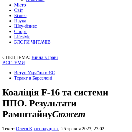
Місто
Світ
Бізнес
Наука
Шоу-бізнес
Спорт
Lifestyle
БЛОГИ ЧИТАЧІВ
СПЕЦТЕМА:
Війна в Ірані
ВСІ ТЕМИ
Вступ України в ЄС
Теракт в Барселоні
Коаліція F-16 та системи
ППО. Результати
Рамштайну
Сюжет
Текст:
Олеся Краснолуцька
, 25 травня 2023, 23:02