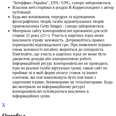
"Інтерфакс-Україна", EPA / UPG, суворо забороняється.
Власник веб-сторінки в розділі Я-Корреспондент є автор
публікації.
Будь-яке копіювання, передрук та відтворення
фотографічних творів та/або аудіовізуальних творів
правовласника Getty Images - суворо забороняється.
Матеріали сайту korrespondent.net призначені для осіб
старше 21 року (21+). Участь в азартних іграх може
викликати ігрову залежність. Дотримуйтесь правил
(принципів) відповідальної гри. При виявленні перших
ознак залежності негайно зверніться до спеціаліста.
Пам'ятайте, що участь в азартних іграх не може бути
джерелом доходів або альтернативою роботі.
Інформаційний ресурс korrespondent.net не проводить
ігри на реальні та/або віртуальні гроші, також сайт не
приймає ні в якій формі оплату ставок та інших
платежів, які пов’язані/можуть бути пов’язані з
азартними іграми, букмекерами чи тоталізаторами. Будь-
які матеріали на інформаційному ресурсі
korrespondent.net публікуються виключно в
інформаційних цілях.
X
Ошибка