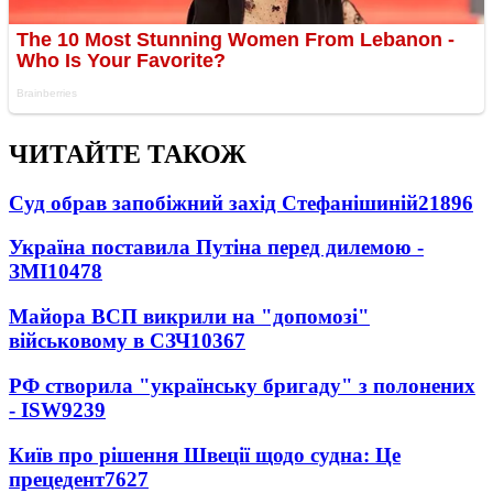
ЧИТАЙТЕ ТАКОЖ
Суд обрав запобіжний захід Стефанішиній
21896
Україна поставила Путіна перед дилемою -
ЗМІ
10478
Майора ВСП викрили на "допомозі"
військовому в СЗЧ
10367
РФ створила "українську бригаду" з полонених
- ISW
9239
Київ про рішення Швеції щодо судна: Це
прецедент
7627