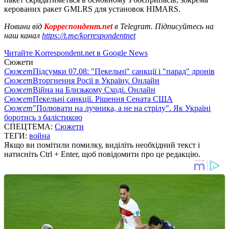
керованих ракет GMLRS для установок HIMARS.
Новини від
Корреспондент.net
в Telegram. Підписуйтесь на
наш канал
https://t.me/korrespondentnet
Читайте Korrespondent.net в Google News
Сюжети
Сюжет
Підсумки 07.08: "Пекельні" санкції і "парад" дронів
Сюжет
Вторгнення Росії в Україну. Онлайн
Сюжет
Війна на Близькому Сході. Онлайн
Сюжет
Пекельні санкції. Рішення Сената США
Сюжет
"Полювати на лучника, а не на стрілу". Як Україні
боротись з балістикою
СПЕЦТЕМА:
Сюжети
ТЕГИ:
война
Якщо ви помітили помилку, виділіть необхідний текст і
натисніть Ctrl + Enter, щоб повідомити про це редакцію.