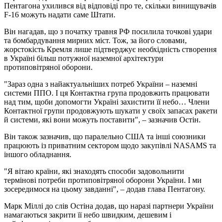
Пентагона ухилився від відповіді про те, скільки винищувачів
F-16 можуть надати саме Штати.
Він нагадав, що з початку травня РФ посилила точкові удари
та бомбардування мирних міст. Тож, за його словами,
жорстокість Кремля лише підтверджує необхідність створення
в Україні більш потужної наземної архітектури
протиповітряної оборони.
"Зараз одна з найактуальніших потреб України – наземні
системи ППО. І ця Контактна група продовжить працювати
над тим, щоби допомогти Україні захистити її небо… Члени
Контактної групи продовжують шукати у своїх запасах ракети
й системи, які вони можуть поставити", – зазначив Остін.
Він також зазначив, що паралельно США та інші союзники
працюють із приватним сектором щодо закупівлі NASAMS та
іншого обладнання.
"Я вітаю країни, які знаходять способи задовольнити
термінові потреби протиповітряної оборони України. І ми
зосередимося на цьому завданні", – додав глава Пентагону.
Марк Міллі до слів Остіна додав, що наразі партнери України
намагаються закрити її небо швидким, дешевим і