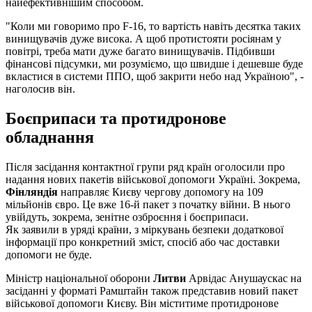
найефективнішим способом.
"Коли ми говоримо про F-16, то вартість навіть десятка таких
винищувачів дуже висока. А щоб протистояти росіянам у
повітрі, треба мати дуже багато винищувачів. Підбивши
фінансові підсумки, ми розуміємо, що швидше і дешевше буде
вкластися в системи ППО, щоб закрити небо над Україною", -
наголосив він.
Боєприпаси та протидронове
обладнання
Після засідання контактної групи ряд країн оголосили про
надання нових пакетів військової допомоги Україні. Зокрема,
Фінляндія
направляє Києву чергову допомогу на 109
мільйонів євро. Це вже 16-й пакет з початку війни. В нього
увійдуть, зокрема, зенітне озброєння і боєприпаси.
Як заявили в уряді країни, з міркувань безпеки додаткової
інформації про конкретний зміст, спосіб або час доставки
допомоги не буде.
Міністр національної оборони
Литви
Арвідас Анушаускас на
засіданні у форматі Рамштайн також представив новий пакет
військової допомоги Києву. Він міститиме протидронове