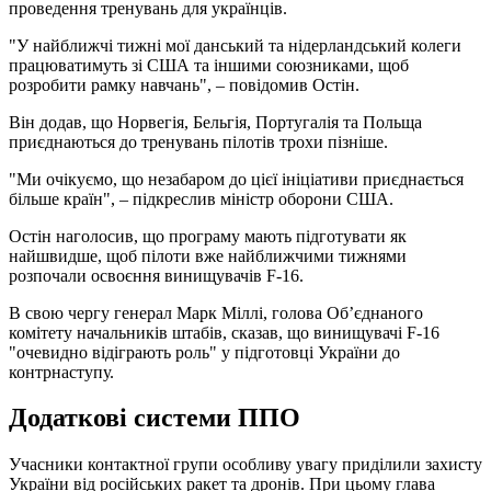
проведення тренувань для українців.
"У найближчі тижні мої данський та нідерландський колеги
працюватимуть зі США та іншими союзниками, щоб
розробити рамку навчань", – повідомив Остін.
Він додав, що Норвегія, Бельгія, Португалія та Польща
приєднаються до тренувань пілотів трохи пізніше.
"Ми очікуємо, що незабаром до цієї ініціативи приєднається
більше країн", – підкреслив міністр оборони США.
Остін наголосив, що програму мають підготувати як
найшвидше, щоб пілоти вже найближчими тижнями
розпочали освоєння винищувачів F-16.
В свою чергу генерал Марк Міллі, голова Об’єднаного
комітету начальників штабів, сказав, що винищувачі F-16
"очевидно відіграють роль" у підготовці України до
контрнаступу.
Додаткові системи ППО
Учасники контактної групи особливу увагу приділили захисту
України від російських ракет та дронів. При цьому глава