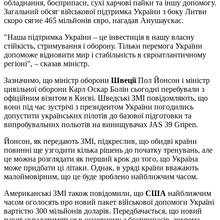
обладнання, боєприпаси, сухі харчові пайки та іншу допомогу.
Загальний обсяг військової підтримка України з боку Литви
скоро сягне 465 мільйонів євро, нагадав Анушаускас.
"Наша підтримка України – це інвестиція в нашу власну
стійкість, стримування і оборону. Тільки перемога України
допоможе відновити мир і стабільність в євроатлантичному
регіоні", – сказав міністр.
Зазначимо, що міністр оборони
Швеції
Пол Йонсон і міністр
цивільної оборони Карл Оскар Болін сьогодні перебували з
офіційним візитом в Києві. Шведські ЗМІ повідомляють, що
вони під час зустрічі з президентом України погодились
допустити українських пілотів до базової підготовки та
випробувальних польотів на винищувачах JAS 39 Gripen.
Йонсон, як передають ЗМІ, підкреслив, що обидві країни
повинні ще узгодити кілька рішень до початку тренувань, але
це можна розглядати як перший крок до того, що Україна
може придбати ці літаки. Однак, в уряді країни вважають
малоймовірним, що це буде зроблено найближчим часом.
Американські ЗМІ також повідомили, що
США
найближчим
часом оголосять про новий пакет військової допомоги Україні
вартістю 300 мільйонів доларів. Передбачається, що новий
пакет скрадатиметься в основному з боєприпасів, зокрема