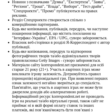
Новини з позначками "Думка", "Експертиза", "Заява",
"Регіони", "Гроші", "Влада", "Вибори", "Тест-драйв",
"Спецпроекти", "Промо" публікуються на правах
реклами.
Розділ Спецпроекти створюється спільно з
комерційними партнерами.
Будь яке копіювання, публікація, передрук, чи наступне
поширення інформації, що містить посилання на
"Інтерфакс-Україна", EPA / UPG, суворо забороняється.
Власник веб-сторінки в розділі Я-Корреспондент є автор
публікації.
Будь-яке копіювання, передрук та відтворення
фотографічних творів та/або аудіовізуальних творів
правовласника Getty Images - суворо забороняється.
Матеріали сайту korrespondent.net призначені для осіб
старше 21 року (21+). Участь в азартних іграх може
викликати ігрову залежність. Дотримуйтесь правил
(принципів) відповідальної гри. При виявленні перших
ознак залежності негайно зверніться до спеціаліста.
Пам'ятайте, що участь в азартних іграх не може бути
джерелом доходів або альтернативою роботі.
Інформаційний ресурс korrespondent.net не проводить
ігри на реальні та/або віртуальні гроші, також сайт не
приймає ні в якій формі оплату ставок та інших
платежів, які пов’язані/можуть бути пов’язані з