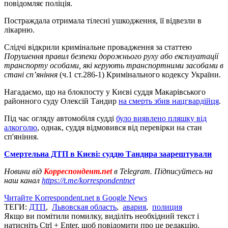
повідомляє поліція.
Постраждала отримала тілесні ушкодження, її відвезли в
лікарню.
Слідчі відкрили кримінальне провадження за статтею
Порушення правил безпеки дорожнього руху або експлуатації
транспорту особами, які керують транспортними засобами в
стані сп’яніння
(ч.1 ст.286-1) Кримінального кодексу України.
Нагадаємо, що на блокпосту у Києві суддя Макарівського
районного суду Олексій Тандир
на смерть збив нацгвардійця
.
Під час огляду автомобіля судді
було виявлено пляшку від
алкоголю
, однак, суддя відмовився від перевірки на стан
сп'яніння.
Смертельна ДТП в Києві: суддю Тандира заарештували
Новини від
Корреспондент.net
в Telegram. Підписуйтесь на
наш канал
https://t.me/korrespondentnet
Читайте Korrespondent.net в Google News
ТЕГИ:
ДТП
,
Львовская область
,
авария
,
полиция
Якщо ви помітили помилку, виділіть необхідний текст і
натисніть Ctrl + Enter, щоб повідомити про це редакцію.