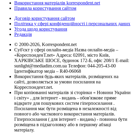
Використання матеріалів korrespondent.net
Правила користування сайтом
Договір користування сайтом
Політика у сфері конфіденційності і персональних даних
Угода щодо користування
Редакція
© 2000-2026, Korrespondent.net
Суб'єкт у сфері онлайн-медіа Назва онлайн-медіа –
«КореспонденТ.net» Адреса: 02091, місто Київ,
ХАРКІВСЬКЕ ШОСЕ, будинок 172-Б, офіс 208/1 E-mail:
sunlight@mediadim.com.ua
Телефон: 044-205-43-00
Ідентифікатор медіа – R40-06068
Використання будь-яких матеріалів, розміщених на
сайті, дозволяється за умови посилання на
Корреспондент.net.
При копіюванні матеріалів зі сторінки « Новини України
і світу» , для інтернет - видань - обов'язкове пряме
відкрите для пошукових систем гіперпосилання .
Посилання має бути розміщена в незалежності від
повного або часткового використання матеріалів.
Гіперпосилання ( для інтернет - видань) - повинна бути
розміщена в підзаголовку або в першому абзаці
матеріалу.