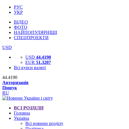
РУС
УКР
ВІДЕО
ФОТО
НАЙПОПУЛЯРНІШІ
СПЕЦПРОЕКТИ
USD
USD
44.4190
EUR
51.3207
Всі курси валют
44.4190
Авторизація
Пошук
RU
ВСІ РОЗДІЛИ
Головна
Україна
Всі новини розділу
Політика