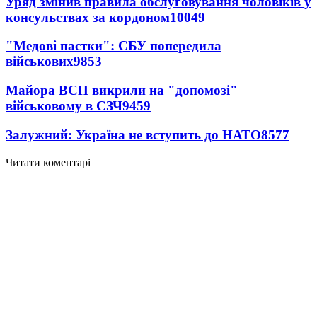
Уряд змінив правила обслуговування чоловіків у
консульствах за кордоном
10049
"Медові пастки": СБУ попередила
військових
9853
Майора ВСП викрили на "допомозі"
військовому в СЗЧ
9459
Залужний: Україна не вступить до НАТО
8577
Читати коментарі