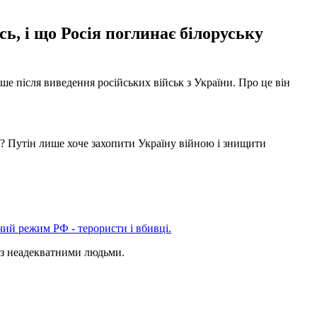
ь, і що Росія поглинає білоруську
 після виведення російських військ з України. Про це він
и? Путін лише хоче захопити Україну війною і знищити
чий режим РФ - терористи і вбивці.
 з неадекватними людьми.