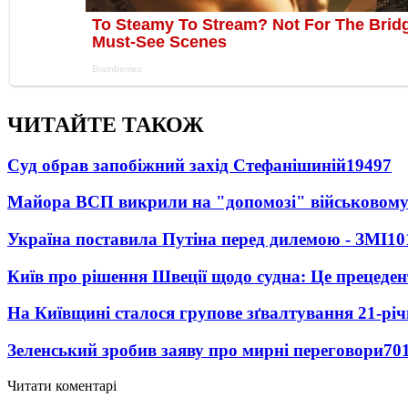
ЧИТАЙТЕ ТАКОЖ
Суд обрав запобіжний захід Стефанішиній
19497
Майора ВСП викрили на "допомозі" військовому
Україна поставила Путіна перед дилемою - ЗМІ
10
Київ про рішення Швеції щодо судна: Це прецеден
На Київщині сталося групове зґвалтування 21-річ
Зеленський зробив заяву про мирні переговори
70
Читати коментарі