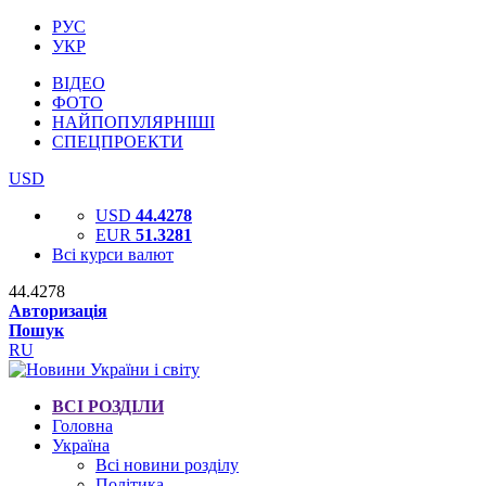
РУС
УКР
ВІДЕО
ФОТО
НАЙПОПУЛЯРНІШІ
СПЕЦПРОЕКТИ
USD
USD
44.4278
EUR
51.3281
Всі курси валют
44.4278
Авторизація
Пошук
RU
ВСІ РОЗДІЛИ
Головна
Україна
Всі новини розділу
Політика