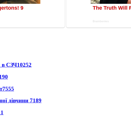
 в СЗЧ
10252
190
т
7555
ної дівчини
7189
11