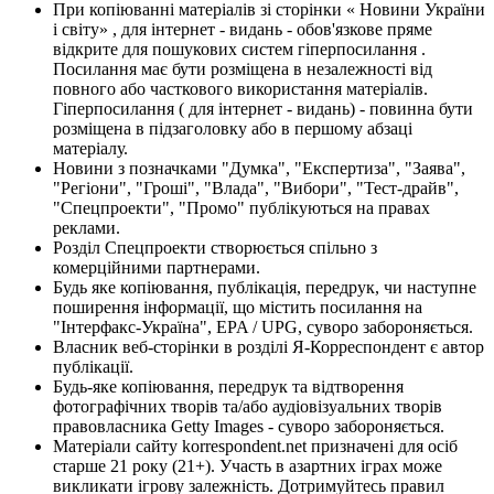
При копіюванні матеріалів зі сторінки « Новини України
і світу» , для інтернет - видань - обов'язкове пряме
відкрите для пошукових систем гіперпосилання .
Посилання має бути розміщена в незалежності від
повного або часткового використання матеріалів.
Гіперпосилання ( для інтернет - видань) - повинна бути
розміщена в підзаголовку або в першому абзаці
матеріалу.
Новини з позначками "Думка", "Експертиза", "Заява",
"Регіони", "Гроші", "Влада", "Вибори", "Тест-драйв",
"Спецпроекти", "Промо" публікуються на правах
реклами.
Розділ Спецпроекти створюється спільно з
комерційними партнерами.
Будь яке копіювання, публікація, передрук, чи наступне
поширення інформації, що містить посилання на
"Інтерфакс-Україна", EPA / UPG, суворо забороняється.
Власник веб-сторінки в розділі Я-Корреспондент є автор
публікації.
Будь-яке копіювання, передрук та відтворення
фотографічних творів та/або аудіовізуальних творів
правовласника Getty Images - суворо забороняється.
Матеріали сайту korrespondent.net призначені для осіб
старше 21 року (21+). Участь в азартних іграх може
викликати ігрову залежність. Дотримуйтесь правил