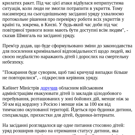
крилатих ракет. Під час цієї атаки відбулася неприпустима
ситуація, коли люди не змогли потрапити в укриття. Тому
насамперед на сьогоднішньому засіданні уряду ухвалюємо
протокольне рішення про перевірку роботи всіх укриттів у
країні та, зокрема, в Києві. У будь-який час доби під час
повітряної тривоги вони мають бути доступні всім людям", -
сказав Шмигаль на засіданні уряду.
Прем'єр додав, що буде сформульовано зміни до законодавства
для посилення кримінальної відповідальності щодо людей, які
своєю недбалістю наражають дітей і дорослих на смертельну
небезпеку.
"Покарання буде суворим, щоб такі кричущі випадки більше
не повторилися", - підкреслив керівник уряду.
Кабінет Міністрів
доручив
обласним військовим
адміністраціям евакуювати дітей із закладів цілодобового
перебування, розташованих у зоні бойових дій, менше ніж за
50 км від кордону з Росією і менше ніж за 100 км від
тимчасово окупованої території. Йдеться про будинки дитини,
спецзаклади, прихистки для дітей, будинки-інтернати.
На засіданні розглядалося ще одне питання стосовно дітей:
уряд розширив право на отримання статусу дитини, яка