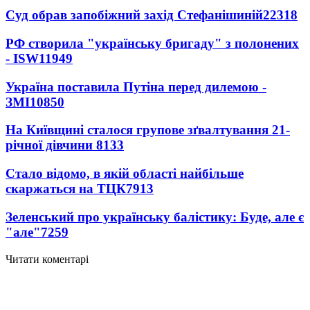
Суд обрав запобіжний захід Стефанішиній
22318
РФ створила "українську бригаду" з полонених
- ISW
11949
Україна поставила Путіна перед дилемою -
ЗМІ
10850
На Київщині сталося групове зґвалтування 21-
річної дівчини
8133
Стало відомо, в якій області найбільше
скаржаться на ТЦК
7913
Зеленський про українську балістику: Буде, але є
"але"
7259
Читати коментарі