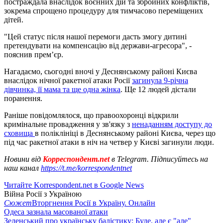
постраждала внаслідок воєнних дій та збройних конфліктів,
зокрема спрощено процедуру для тимчасово переміщених
дітей.
"Цей статус після нашої перемоги дасть змогу дитині
претендувати на компенсацію від держави-агресора", -
пояснив прем’єр.
Нагадаємо, сьогодні вночі у Деснянському районі Києва
внаслідок нічної ракетної атаки Росії
загинула 9-річна
дівчинка, її мама та ще одна жінка
. Ще 12 людей дістали
поранення.
Раніше повідомлялося, що правоохоронці відкрили
кримінальне провадження у зв'язку з
ненаданням доступу до
сховища
в поліклініці в Деснянському районі Києва, через що
під час ракетної атаки в ніч на четвер у Києві загинули люди.
Новини від
Корреспондент.net
в Telegram. Підписуйтесь на
наш канал
https://t.me/korrespondentnet
Читайте Korrespondent.net в Google News
Війна Росії з Україною
Сюжет
Вторгнення Росії в Україну. Онлайн
Одеса зазнала масованої атаки
Зеленський про українську балістику: Буде, але є "але"