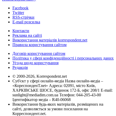
Facebook
Twitter
RSS-стрічки
E-mail розсилка
Контакти
Реклама на сайті
Використання матеріалів korrespondent.net
Правила користування сайтом
Договір користування сайтом
Політика у сфері конфіденційності і персональних даних
Угода щодо користування
Редакція
© 2000-2026, Korrespondent.net
Суб'єкт у сфері онлайн-медіа Назва онлайн-медіа –
«КореспонденТ.net» Адреса: 02091, місто Київ,
ХАРКІВСЬКЕ ШОСЕ, будинок 172-Б, офіс 208/1 E-mail:
sunlight@mediadim.com.ua
Телефон: 044-205-43-00
Ідентифікатор медіа – R40-06068
Використання будь-яких матеріалів, розміщених на
сайті, дозволяється за умови посилання на
Корреспондент.net.