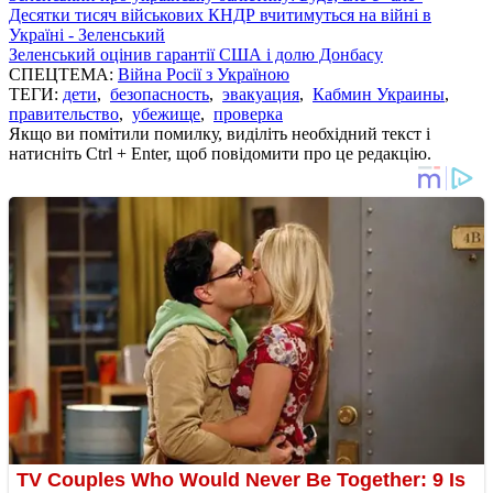
Десятки тисяч військових КНДР вчитимуться на війні в
Україні - Зеленський
Зеленський оцінив гарантії США і долю Донбасу
СПЕЦТЕМА:
Війна Росії з Україною
ТЕГИ:
дети
,
безопасность
,
эвакуация
,
Кабмин Украины
,
правительство
,
убежище
,
проверка
Якщо ви помітили помилку, виділіть необхідний текст і
натисніть Ctrl + Enter, щоб повідомити про це редакцію.