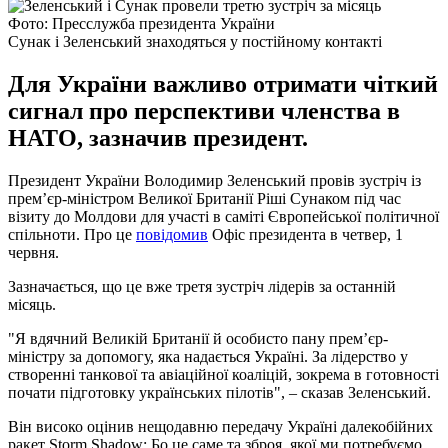
Фото: Пресслужба президента України
Сунак і Зеленський знаходяться у постійному контакті
Для України важливо отримати чіткий
сигнал про перспективи членства в
НАТО, зазначив президент.
Президент України Володимир Зеленський провів зустріч із
прем’єр-міністром Великої Британії Ріші Сунаком під час
візиту до Молдови для участі в саміті Європейської політичної
спільноти. Про це
повідомив
Офіс президента в четвер, 1
червня.
Зазначається, що це вже третя зустріч лідерів за останній
місяць.
"Я вдячний Великій Британії й особисто пану прем’єр-
міністру за допомогу, яка надається Україні. За лідерство у
створенні танкової та авіаційної коаліцій, зокрема в готовності
почати підготовку українських пілотів", – сказав Зеленський.
Він високо оцінив нещодавню передачу Україні далекобійних
ракет Storm Shadow: Бо це саме та зброя, якої ми потребуємо