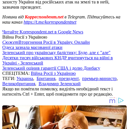
захисту України від російських атак на землі та в небі,
зазначив президент.
Новини від
Корреспондент.net
в Telegram. Підписуйтесь на
наш канал
https://t.me/korrespondentnet
Читайте Korrespondent.net в Google News
Війна Росії з Україною
Сюжет
Вторгнення Росії в Україну. Онлайн
Одеса зазнала масованої атаки
Зеленський про українську балістику: Буде, але є "але"
Десятки тисяч військових КНДР вчитимуться на війні в
Україні - Зеленський
Зеленський оцінив гарантії США і долю Донбасу
СПЕЦТЕМА:
Війна Росії з Україною
ТЕГИ:
Украина
,
Британия
,
президент
,
премьер-министр
,
Великобритания
,
Владимир Зеленский
Якщо ви помітили помилку, виділіть необхідний текст і
натисніть Ctrl + Enter, щоб повідомити про це редакцію.