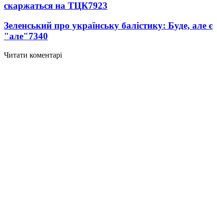
скаржаться на ТЦК
7923
Зеленський про українську балістику: Буде, але є
"але"
7340
Читати коментарі