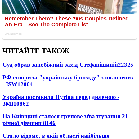
ЧИТАЙТЕ ТАКОЖ
Суд обрав запобіжний захід Стефанішиній
22325
РФ створила "українську бригаду" з полонених
- ISW
12004
Україна поставила Путіна перед дилемою -
ЗМІ
10862
На Київщині сталося групове зґвалтування 21-
річної дівчини
8146
Стало відомо, в якій області найбільше