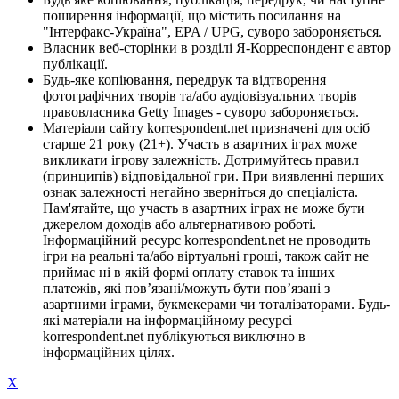
поширення інформації, що містить посилання на
"Інтерфакс-Україна", EPA / UPG, суворо забороняється.
Власник веб-сторінки в розділі Я-Корреспондент є автор
публікації.
Будь-яке копіювання, передрук та відтворення
фотографічних творів та/або аудіовізуальних творів
правовласника Getty Images - суворо забороняється.
Матеріали сайту korrespondent.net призначені для осіб
старше 21 року (21+). Участь в азартних іграх може
викликати ігрову залежність. Дотримуйтесь правил
(принципів) відповідальної гри. При виявленні перших
ознак залежності негайно зверніться до спеціаліста.
Пам'ятайте, що участь в азартних іграх не може бути
джерелом доходів або альтернативою роботі.
Інформаційний ресурс korrespondent.net не проводить
ігри на реальні та/або віртуальні гроші, також сайт не
приймає ні в якій формі оплату ставок та інших
платежів, які пов’язані/можуть бути пов’язані з
азартними іграми, букмекерами чи тоталізаторами. Будь-
які матеріали на інформаційному ресурсі
korrespondent.net публікуються виключно в
інформаційних цілях.
X