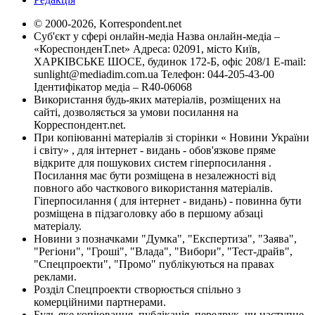
© 2000-2026, Korrespondent.net
Суб'єкт у сфері онлайн-медіа Назва онлайн-медіа –
«КореспонденТ.net» Адреса: 02091, місто Київ,
ХАРКІВСЬКЕ ШОСЕ, будинок 172-Б, офіс 208/1 E-mail:
sunlight@mediadim.com.ua
Телефон: 044-205-43-00
Ідентифікатор медіа – R40-06068
Використання будь-яких матеріалів, розміщених на
сайті, дозволяється за умови посилання на
Корреспондент.net.
При копіюванні матеріалів зі сторінки « Новини України
і світу» , для інтернет - видань - обов'язкове пряме
відкрите для пошукових систем гіперпосилання .
Посилання має бути розміщена в незалежності від
повного або часткового використання матеріалів.
Гіперпосилання ( для інтернет - видань) - повинна бути
розміщена в підзаголовку або в першому абзаці
матеріалу.
Новини з позначками "Думка", "Експертиза", "Заява",
"Регіони", "Гроші", "Влада", "Вибори", "Тест-драйв",
"Спецпроекти", "Промо" публікуються на правах
реклами.
Розділ Спецпроекти створюється спільно з
комерційними партнерами.
Будь яке копіювання, публікація, передрук, чи наступне