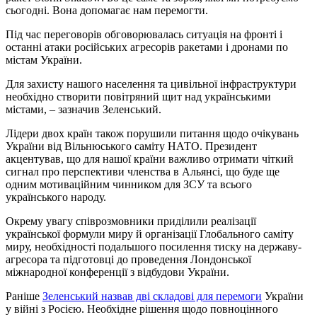
сьогодні. Вона допомагає нам перемогти.
Під час переговорів обговорювалась ситуація на фронті і
останні атаки російських агресорів ракетами і дронами по
містам України.
Для захисту нашого населення та цивільної інфраструктури
необхідно створити повітряний щит над українськими
містами, – зазначив Зеленський.
Лідери двох країн також порушили питання щодо очікувань
України від Вільнюського саміту НАТО. Президент
акцентував, що для нашої країни важливо отримати чіткий
сигнал про перспективи членства в Альянсі, що буде ще
одним мотиваційним чинником для ЗСУ та всього
українського народу.
Окрему увагу співрозмовники приділили реалізації
української формули миру й організації Глобального саміту
миру, необхідності подальшого посилення тиску на державу-
агресора та підготовці до проведення Лондонської
міжнародної конференції з відбудови України.
Раніше
Зеленський назвав дві складові для перемоги
України
у війні з Росією. Необхідне рішення щодо повноцінного