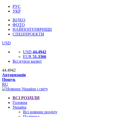
РУС
УКР
ВІДЕО
ФОТО
НАЙПОПУЛЯРНІШІ
СПЕЦПРОЕКТИ
USD
USD
44.4942
EUR
51.3366
Всі курси валют
44.4942
Авторизація
Пошук
RU
ВСІ РОЗДІЛИ
Головна
Україна
Всі новини розділу
Політика