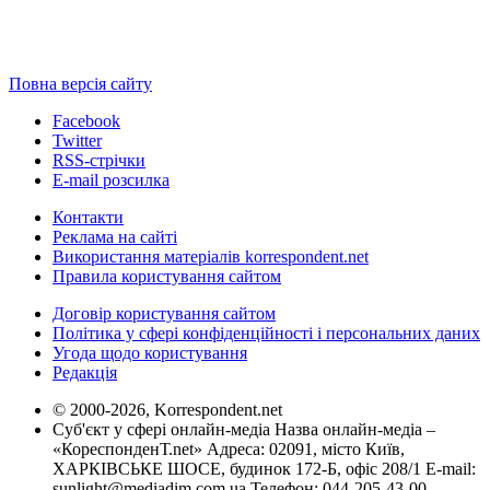
Повна версія сайту
Facebook
Twitter
RSS-стрічки
E-mail розсилка
Контакти
Реклама на сайті
Використання матеріалів korrespondent.net
Правила користування сайтом
Договір користування сайтом
Політика у сфері конфіденційності і персональних даних
Угода щодо користування
Редакція
© 2000-2026, Korrespondent.net
Суб'єкт у сфері онлайн-медіа Назва онлайн-медіа –
«КореспонденТ.net» Адреса: 02091, місто Київ,
ХАРКІВСЬКЕ ШОСЕ, будинок 172-Б, офіс 208/1 E-mail:
sunlight@mediadim.com.ua
Телефон: 044-205-43-00