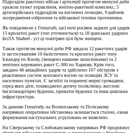
Підрозділи ракетних військ і артилерії протягом минулої доби
уразили пункт управління, зенітно-ракетний комплекс, 5
артилерійських підрозділів на вогневих позиціях, 9 районів
зосередження озброєння та військової техніки противника.
Як повідомили у Генштабі, цієї ночі росіяни задіяли для ударів
15 крилатих ракет (тип уточнюється) та 18 іранських ударних
БпЛА Shahed - усі ці повітряні цілі були знищені.
Також протягом минулої доби РФ завдала 12 ракетних ударів
із застосуванням 10 балістичних та крилатих ракет типу
Іскандер по Києву, (знищено нашими захисниками) та 2
зенітних керованих ракет С-300 по Харкову. Крім того,
завдано 46 авіаційних ударів та здійснено 107 обстрілів з
реактивних систем залпового вогню по позиціях ЗСУ та
населених пунктах. Є загиблі та поранені мирні громадяни,
серед яких діти, пошкоджено дитячу поліклініку, житлові
багатоквартирні будинки, приватні будинки та інша цивільна
інфраструктура.
За даними Генштабу, на Волинському та Поліському
напрямках оперативна обстановка залишається сталою, ознак
формування наступальних угруповань не виявлено.
На Сіверському та Слобожанському напрямках РФ продовжує
зберігати військову присутність у прикордонних з Україною