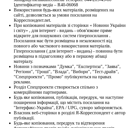
Ідентифікатор медіа – R40-06068
Використання будь-яких матеріалів, розміщених на
сайті, дозволяється за умови посилання на
Корреспондент.net.
При копіюванні матеріалів зі сторінки « Новини України
і світу» , для інтернет - видань - обов'язкове пряме
відкрите для пошукових систем гіперпосилання .
Посилання має бути розміщена в незалежності від
повного або часткового використання матеріалів.
Гіперпосилання ( для інтернет - видань) - повинна бути
розміщена в підзаголовку або в першому абзаці
матеріалу.
Новини з позначками "Думка", "Експертиза", "Заява",
"Регіони", "Гроші", "Влада", "Вибори", "Тест-драйв",
"Спецпроекти", "Промо" публікуються на правах
реклами.
Розділ Спецпроекти створюється спільно з
комерційними партнерами.
Будь яке копіювання, публікація, передрук, чи наступне
поширення інформації, що містить посилання на
"Інтерфакс-Україна", EPA / UPG, суворо забороняється.
Власник веб-сторінки в розділі Я-Корреспондент є автор
публікації.
Будь-яке копіювання, передрук та відтворення