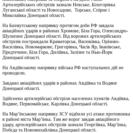
Артилерійських обстрілів зазнали Невське, Білогорівка
Луганської області та Новосадове, Торське, Спірне і
Миколаївка Донецької області.
На Бахмутському напрямку протягом доби РФ завдала
авіаційних ударів в районах Хромове, Біла Гора, Олександро-
Шультине Донецької області. Від ворожих артилерійських
обстрілів постраждали Краматорськ, Васюківка, Оріхово-
Василівка, Новомаркове, Григорівка, Часів Яр, Іванівське,
Предтечине, Біла Гора, Диліївка, Залізне та Нью-Йорк
Донецької області.
На Авдіївському напрямку війська РФ наступальних дій не
проводили.
Завдано авіаційних ударів в районах Авдіївка та Водяне
Донецької області.
Здійснено артилерійські обстріли населених пунктів Авдіївка,
Водяне, Первомайське, Карлівка Донецької області.
На Мар’їнському напрямку ЗСУ відбили усі атаки противника
в районі міста Мар’їнка. Там же ворог завдав авіаційного
удару, артилерійських обстрілів зазнали Георгіївка, Мар’їнка,
Побєда та Новомихайлівка Донецької області.