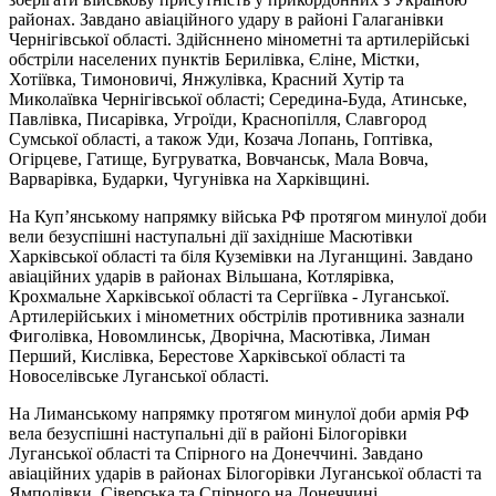
районах. Завдано авіаційного удару в районі Галаганівки
Чернігівської області. Здійсннено мінометні та артилерійські
обстріли населених пунктів Берилівка, Єліне, Містки,
Хотіївка, Тимоновичі, Янжулівка, Красний Хутір та
Миколаївка Чернігівської області; Середина-Буда, Атинське,
Павлівка, Писарівка, Угроїди, Краснопілля, Славгород
Сумської області, а також Уди, Козача Лопань, Гоптівка,
Огірцеве, Гатище, Бугруватка, Вовчанськ, Мала Вовча,
Варварівка, Бударки, Чугунівка на Харківщині.
На Куп’янському напрямку війська РФ протягом минулої доби
вели безуспішні наступальні дії західніше Масютівки
Харківської області та біля Куземівки на Луганщині. Завдано
авіаційних ударів в районах Вільшана, Котлярівка,
Крохмальне Харківської області та Сергіївка - Луганської.
Артилерійських і мінометних обстрілів противника зазнали
Фиголівка, Новомлинськ, Дворічна, Масютівка, Лиман
Перший, Кислівка, Берестове Харківської області та
Новоселівське Луганської області.
На Лиманському напрямку протягом минулої доби армія РФ
вела безуспішні наступальні дії в районі Білогорівки
Луганської області та Спірного на Донеччині. Завдано
авіаційних ударів в районах Білогорівки Луганської області та
Ямполівки, Сіверська та Спірного на Донеччині.