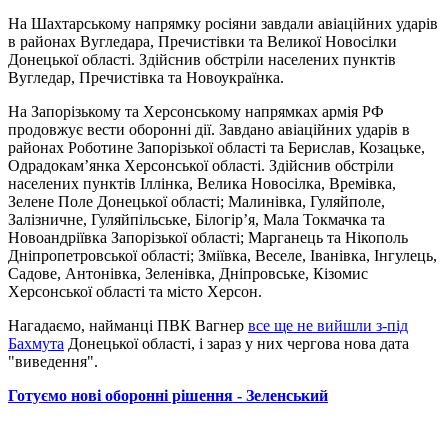
На Шахтарському напрямку росіяни завдали авіаційних ударів
в районах Вугледара, Пречистівки та Великої Новосілки
Донецької області. Здійснив обстріли населених пунктів
Вугледар, Пречистівка та Новоукраїнка.
На Запорізькому та Херсонському напрямках армія РФ
продовжує вести оборонні дії. Завдано авіаційних ударів в
районах Роботине Запорізької області та Берислав, Козацьке,
Одрадокам’янка Херсонської області. Здійснив обстріли
населених пунктів Іллінка, Велика Новосілка, Времівка,
Зелене Поле Донецької області; Малинівка, Гуляйполе,
Залізничне, Гуляйпільське, Білогір’я, Мала Токмачка та
Новоандріївка Запорізької області; Марганець та Нікополь
Дніпропетровської області; Зміївка, Веселе, Іванівка, Інгулець,
Садове, Антонівка, Зеленівка, Дніпровське, Кізомис
Херсонської області та місто Херсон.
Нагадаємо, найманці ПВК Вагнер
все ще не вийшли з-під
Бахмута
Донецької області, і зараз у них чергова нова дата
"виведення".
Готуємо нові оборонні рішення - Зеленський