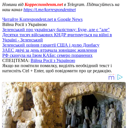
Новини від
Корреспондент.net
в Telegram. Підписуйтесь на
наш канал
https://t.me/korrespondentnet
Читайте Korrespondent.net в Google News
Війна Росії з Україною
Зеленський про українську балістику: Буде, але є "але"
Десятки тисяч військових КНДР вчитимуться на війні в
Україні - Зеленський
Зеленський оцінив гарантії США і долю Донбасу
ЗАЕС двічі за день втрачала зовнішнє живлення
РФ скинула на Ізюм КАБи: семеро поранених
СПЕЦТЕМА:
Війна Росії з Україною
Якщо ви помітили помилку, виділіть необхідний текст і
натисніть Ctrl + Enter, щоб повідомити про це редакцію.