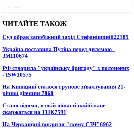
ЧИТАЙТЕ ТАКОЖ
Суд обрав запобіжний захід Стефанішиній
22185
Україна поставила Путіна перед дилемою -
ЗМІ
10674
РФ створила "українську бригаду" з полонених
- ISW
10575
На Київщині сталося групове зґвалтування 21-
річної дівчини
7868
Стало відомо, в якій області найбільше
скаржаться на ТЦК
7591
На Черкащині викрили "схему СЗЧ"
6962