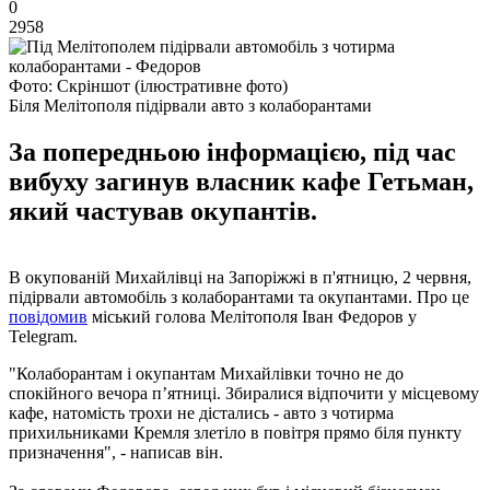
0
2958
Фото: Скріншот (ілюстративне фото)
Біля Мелітополя підірвали авто з колаборантами
За попередньою інформацією, під час
вибуху загинув власник кафе Гетьман,
який частував окупантів.
В окупованій Михайлівці на Запоріжжі в п'ятницю, 2 червня,
підірвали автомобіль з колаборантами та окупантами. Про це
повідомив
міський голова Мелітополя Іван Федоров у
Telegram.
"Колаборантам і окупантам Михайлівки точно не до
спокійного вечора п’ятниці. Збиралися відпочити у місцевому
кафе, натомість трохи не дістались - авто з чотирма
прихильниками Кремля злетіло в повітря прямо біля пункту
призначення", - написав він.