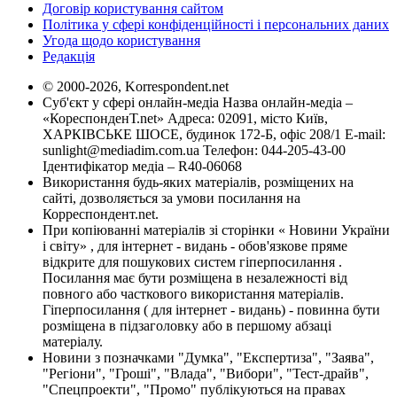
Договір користування сайтом
Політика у сфері конфіденційності і персональних даних
Угода щодо користування
Редакція
© 2000-2026, Korrespondent.net
Суб'єкт у сфері онлайн-медіа Назва онлайн-медіа –
«КореспонденТ.net» Адреса: 02091, місто Київ,
ХАРКІВСЬКЕ ШОСЕ, будинок 172-Б, офіс 208/1 E-mail:
sunlight@mediadim.com.ua
Телефон: 044-205-43-00
Ідентифікатор медіа – R40-06068
Використання будь-яких матеріалів, розміщених на
сайті, дозволяється за умови посилання на
Корреспондент.net.
При копіюванні матеріалів зі сторінки « Новини України
і світу» , для інтернет - видань - обов'язкове пряме
відкрите для пошукових систем гіперпосилання .
Посилання має бути розміщена в незалежності від
повного або часткового використання матеріалів.
Гіперпосилання ( для інтернет - видань) - повинна бути
розміщена в підзаголовку або в першому абзаці
матеріалу.
Новини з позначками "Думка", "Експертиза", "Заява",
"Регіони", "Гроші", "Влада", "Вибори", "Тест-драйв",
"Спецпроекти", "Промо" публікуються на правах