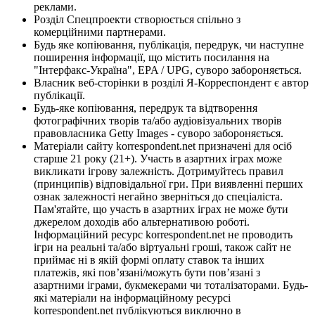
реклами.
Розділ Спецпроекти створюється спільно з
комерційними партнерами.
Будь яке копіювання, публікація, передрук, чи наступне
поширення інформації, що містить посилання на
"Інтерфакс-Україна", EPA / UPG, суворо забороняється.
Власник веб-сторінки в розділі Я-Корреспондент є автор
публікації.
Будь-яке копіювання, передрук та відтворення
фотографічних творів та/або аудіовізуальних творів
правовласника Getty Images - суворо забороняється.
Матеріали сайту korrespondent.net призначені для осіб
старше 21 року (21+). Участь в азартних іграх може
викликати ігрову залежність. Дотримуйтесь правил
(принципів) відповідальної гри. При виявленні перших
ознак залежності негайно зверніться до спеціаліста.
Пам'ятайте, що участь в азартних іграх не може бути
джерелом доходів або альтернативою роботі.
Інформаційний ресурс korrespondent.net не проводить
ігри на реальні та/або віртуальні гроші, також сайт не
приймає ні в якій формі оплату ставок та інших
платежів, які пов’язані/можуть бути пов’язані з
азартними іграми, букмекерами чи тоталізаторами. Будь-
які матеріали на інформаційному ресурсі
korrespondent.net публікуються виключно в