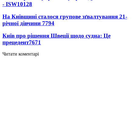
- ISW
10128
На Київщині сталося групове зґвалтування 21-
річної дівчини
7794
Київ про рішення Швеції щодо судна: Це
прецедент
7671
Читати коментарі