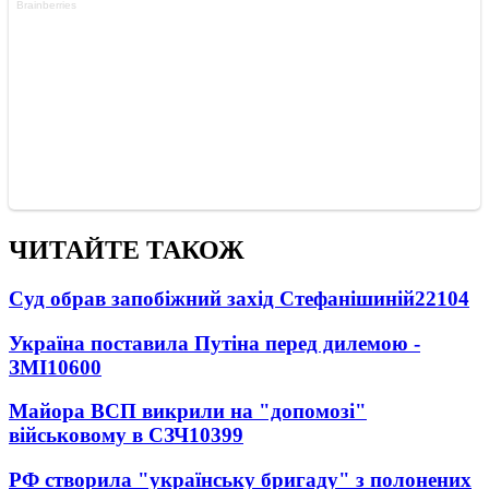
ЧИТАЙТЕ ТАКОЖ
Суд обрав запобіжний захід Стефанішиній
22104
Україна поставила Путіна перед дилемою -
ЗМІ
10600
Майора ВСП викрили на "допомозі"
військовому в СЗЧ
10399
РФ створила "українську бригаду" з полонених