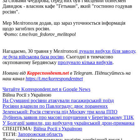
За словами Федорова, серед них був і місцевий бізнесмен
Давидюк - власник кафе "Гетьман", який "гостинно годував
росіян".
Мер Мелітополя додав, що зараз уточнюється інформація
щодо загиблих росіян.
Фото: t.me/ivan_fedorov_melitopol
Нагадаємо, 30 травня у Мелітополі
лунали вибухи біля заводу,
де була військова база росіян
. Сьогодні в тимчасово
окупованому Бердянську
пролунало кілька вибухів
.
Новини від
Корреспондент.net
в Telegram. Підписуйтесь на
наш канал
https://t.me/korrespondentnet
Читайте Korrespondent.net в Google News
Війна Росії з Україною
На Сумщині росіяни атакували пасажирський поїзд
Росіяни вдарили по Павлограду: двоє поранених
Зеленський: Росія стягнула під Москву три кола ППО
Лубінець заявив про масові порушення у Берегівському ТЦК
У Болгарії заявили, що вибухнув український дрон-приманка
СПЕЦТЕМА:
Війна Росії з Україною
ТЕГИ:
Запорожская область
Якщо ви помітили помилку, виділіть необхідний текст і