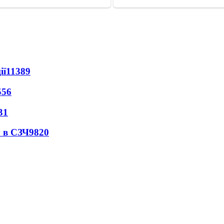
ії
11389
556
31
 в СЗЧ
9820