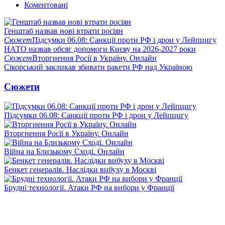
Коментовані
Генштаб назвав нові втрати росіян
Сюжет
Підсумки 06.08: Санкції проти РФ і дрон у Лейпцигу
НАТО назвав обсяг допомоги Києву на 2026-2027 роки
Сюжет
Вторгнення Росії в Україну. Онлайн
Сікорський закликав збивати ракети РФ над Україною
Сюжети
Підсумки 06.08: Санкції проти РФ і дрон у Лейпцигу
Вторгнення Росії в Україну. Онлайн
Війна на Близькому Сході. Онлайн
Бенкет генералів. Наслідки вибуху в Москві
Брудні технології. Атаки РФ на вибори у Франції