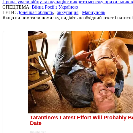
Пропагували війну та окупацію: викрито мережу прихильникі
СПЕЦТЕМА:
Війна Росії з Україною
ТЕГИ:
Донецкая область
,
оккупация
,
Мариуполь
Якщо ви помітили помилку, виділіть необхідний текст і натисніт