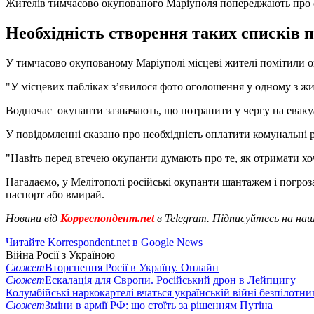
Жителів тимчасово окупованого Маріуполя попереджають про с
Необхідність створення таких списків п
У тимчасово окупованому Маріуполі місцеві жителі помітили ог
"У місцевих пабліках зʼявилося фото оголошення у одному з жит
Водночас окупанти зазначають, що потрапити у чергу на евакуа
У повідомленні сказано про необхідність оплатити комунальні 
"Навіть перед втечею окупанти думають про те, як отримати хоч 
Нагадаємо, у Мелітополі російські окупанти шантажем і погро
паспорт або вмирай.
Новини від
Корреспондент.net
в Telegram. Підписуйтесь на на
Читайте Korrespondent.net в Google News
Війна Росії з Україною
Сюжет
Вторгнення Росії в Україну. Онлайн
Сюжет
Ескалація для Європи. Російський дрон в Лейпцигу
Колумбійські наркокартелі вчаться українській війні безпілотни
Сюжет
Зміни в армії РФ: що стоїть за рішенням Путіна