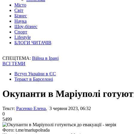
Місто
Світ
Бізнес
Наука
Шоу-бізнес
Спорт
Lifestyle
БЛОГИ ЧИТАЧІВ
СПЕЦТЕМА:
Війна в Ірані
ВСІ ТЕМИ
Вступ України в ЄС
Теракт в Барселоні
Окупанти в Маріуполі готують
Текст:
Расенко Елена
, 3 червня 2023, 06:32
0
5499
Фото: t.me/mariupolrada