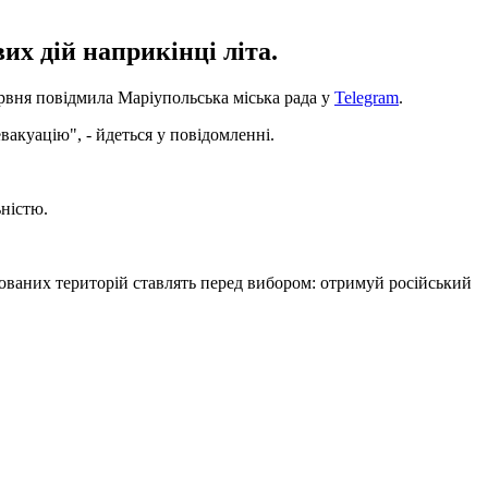
их дій наприкінці літа.
рвня повідмила Маріупольська міська рада у
Telegram
.
вакуацію", - йдеться у повідомленні.
ьністю.
ованих територій ставлять перед вибором: отримуй російський