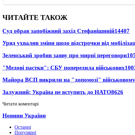
ЧИТАЙТЕ ТАКОЖ
Суд обрав запобіжний захід Стефанішиній
14407
Уряд ухвалив зміни щодо відстрочки від мобілізац
Зеленський зробив заяву про мирні переговори
10
"Медові пастки": СБУ попередила військових
100
Майора ВСП викрили на "допомозі" військовому
Залужний: Україна не вступить до НАТО
8626
Читати коментарі
Новини України
Останні
Популярні