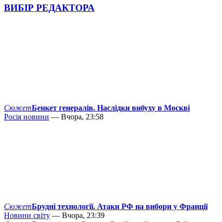
ВИБІР РЕДАКТОРА
Сюжет
Бенкет генералів. Наслідки вибуху в Москві
Росія новини
— Вчора, 23:58
Сюжет
Брудні технології. Атаки РФ на вибори у Франції
Новини світу
— Вчора, 23:39