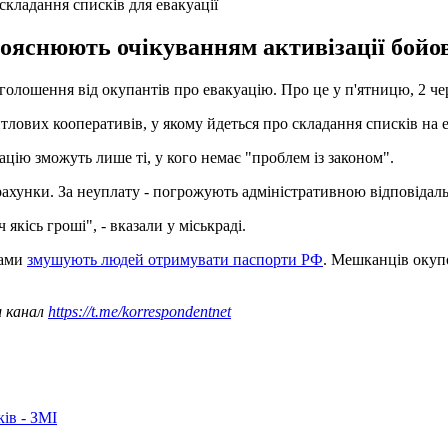
кладання списків для евакуації
ояснюють очікуванням активізації бойов
олошення від окупантів про евакуацію. Про це у п'ятницю, 2 че
лових кооперативів, у якому йдеться про складання списків на е
цію зможуть лише ті, у кого немає "проблем із законом".
рахунки. За неуплату - погрожують адміністративною відповідал
якісь гроші", - вказали у міськраді.
зами
змушують людей отримувати паспорти РФ
. Мешканців окуп
ш канал
https://t.me/korrespondentnet
ків - ЗМІ