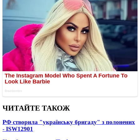
ЧИТАЙТЕ ТАКОЖ
РФ створила "українську бригаду" з полонених
- ISW
12901