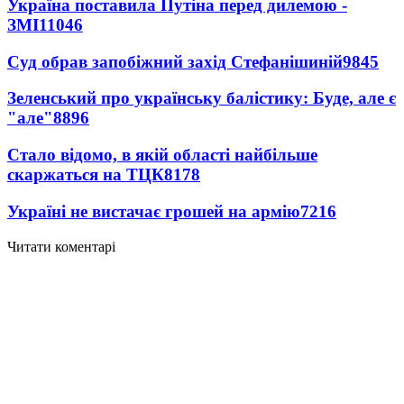
Україна поставила Путіна перед дилемою -
ЗМІ
11046
Суд обрав запобіжний захід Стефанішиній
9845
Зеленський про українську балістику: Буде, але є
"але"
8896
Стало відомо, в якій області найбільше
скаржаться на ТЦК
8178
Україні не вистачає грошей на армію
7216
Читати коментарі