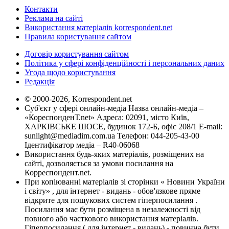
Контакти
Реклама на сайті
Використання матеріалів korrespondent.net
Правила користування сайтом
Договір користування сайтом
Політика у сфері конфіденційності і персональних даних
Угода щодо користування
Редакція
© 2000-2026, Korrespondent.net
Суб'єкт у сфері онлайн-медіа Назва онлайн-медіа –
«КореспонденТ.net» Адреса: 02091, місто Київ,
ХАРКІВСЬКЕ ШОСЕ, будинок 172-Б, офіс 208/1 E-mail:
sunlight@mediadim.com.ua
Телефон: 044-205-43-00
Ідентифікатор медіа – R40-06068
Використання будь-яких матеріалів, розміщених на
сайті, дозволяється за умови посилання на
Корреспондент.net.
При копіюванні матеріалів зі сторінки « Новини України
і світу» , для інтернет - видань - обов'язкове пряме
відкрите для пошукових систем гіперпосилання .
Посилання має бути розміщена в незалежності від
повного або часткового використання матеріалів.
Гіперпосилання ( для інтернет - видань) - повинна бути