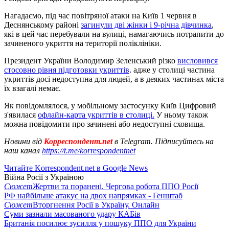
Нагадаємо, під час повітряної атаки на Київ 1 червня в
Деснянському районі
загинули дві жінки і 9-річна дівчинка
,
які в цей час перебували на вулиці, намагаючись потрапити до
зачиненого укриття на території поліклініки.
Президент України Володимир Зеленський різко
висловився
стосовно рівня підготовки укриттів
. адже у столиці частина
укриттів досі недоступна для людей, а в деяких частинах міста
їх взагалі немає.
Як повідомлялося, у мобільному застосунку Київ Цифровий
з'явилася
офлайн-карта укриттів в столиці.
У ньому також
можна повідомити про зачинені або недоступні сховища.
Новини від
Корреспондент.net
в Telegram. Підписуйтесь на
наш канал
https://t.me/korrespondentnet
Читайте Korrespondent.net в Google News
Війна Росії з Україною
Сюжет
Жертви та поранені. Чергова робота ППО Росії
РФ найбільше атакує на двох напрямках - Генштаб
Сюжет
Вторгнення Росії в Україну. Онлайн
Суми зазнали масованого удару КАБів
Британія посилює зусилля у пошуку ППО для України