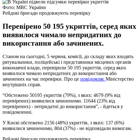
Фото: МВС України
Рейдові бригади продовжують перевірку
Перевірено 50 195 укриттів, серед яких
виявилося чимало непридатних до
використання або зачинених.
Станом на сьогодні, 5 червня, комісії, до складу яких входять
рятувальники, поліцейські і представники місцевих органів
виконавчої влади, перевірили 50 195 укриттів, серед яких
виявилося чимало непридатних до використання або
зачинених на час перевірки. Про це
повідомляє
Міністерство
внутрішніх справ.
“Обстежено 50195 укриттів (79%), з яких: 4679 (9% від
перевірених) виявилися зачиненими. 11644 (23% від
перевірених) - непридатні до використання”, - йдеться у
повідомленні.
У Києві обстежено 2156 (48%) укриттів, з яких: 137 (6%)
виявилися зачиненими, 804 (37%) - не відповідали вимогам.
Рейдові бригади продовжують перевірку.