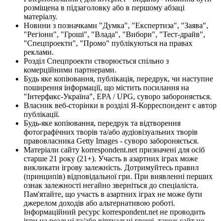
розміщена в підзаголовку або в першому абзаці
матеріалу.
Новини з позначками "Думка", "Експертиза", "Заява",
"Регіони", "Гроші", "Влада", "Вибори", "Тест-драйв",
"Спецпроекти", "Промо" публікуються на правах
реклами.
Розділ Спецпроекти створюється спільно з
комерційними партнерами.
Будь яке копіювання, публікація, передрук, чи наступне
поширення інформації, що містить посилання на
"Інтерфакс-Україна", EPA / UPG, суворо забороняється.
Власник веб-сторінки в розділі Я-Корреспондент є автор
публікації.
Будь-яке копіювання, передрук та відтворення
фотографічних творів та/або аудіовізуальних творів
правовласника Getty Images - суворо забороняється.
Матеріали сайту korrespondent.net призначені для осіб
старше 21 року (21+). Участь в азартних іграх може
викликати ігрову залежність. Дотримуйтесь правил
(принципів) відповідальної гри. При виявленні перших
ознак залежності негайно зверніться до спеціаліста.
Пам'ятайте, що участь в азартних іграх не може бути
джерелом доходів або альтернативою роботі.
Інформаційний ресурс korrespondent.net не проводить
ігри на реальні та/або віртуальні гроші, також сайт не