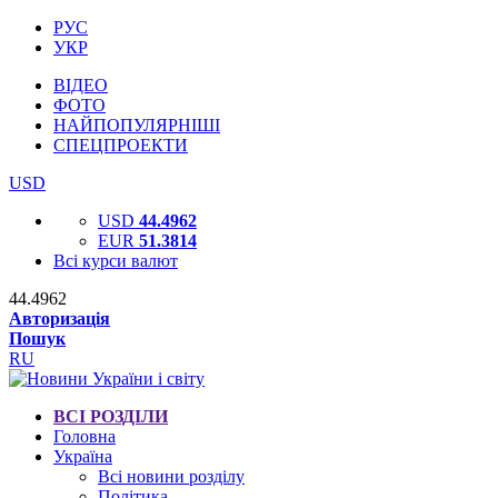
РУС
УКР
ВІДЕО
ФОТО
НАЙПОПУЛЯРНІШІ
СПЕЦПРОЕКТИ
USD
USD
44.4962
EUR
51.3814
Всі курси валют
44.4962
Авторизація
Пошук
RU
ВСІ РОЗДІЛИ
Головна
Україна
Всі новини розділу
Політика