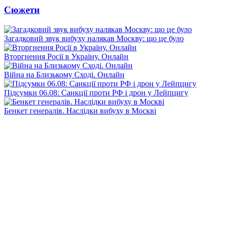
Сюжети
Загадковий звук вибуху налякав Москву: що це було
Вторгнення Росії в Україну. Онлайн
Війна на Близькому Сході. Онлайн
Підсумки 06.08: Санкції проти РФ і дрон у Лейпцигу
Бенкет генералів. Наслідки вибуху в Москві