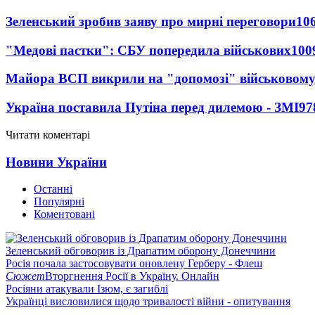
Зеленський зробив заяву про мирні переговори
10
"Медові пастки": СБУ попередила військових
100
Майора ВСП викрили на "допомозі" військовому
Україна поставила Путіна перед дилемою - ЗМІ
97
Читати коментарі
Новини України
Останні
Популярні
Коментовані
Зеленський обговорив із Драпатим оборону Донеччини
Росія почала застосовувати оновлену Герберу - Флеш
Сюжет
Вторгнення Росії в Україну. Онлайн
Росіяни атакували Ізюм, є загиблі
Українці висловилися щодо тривалості війни - опитування