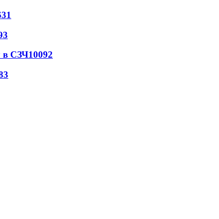
631
93
 в СЗЧ
10092
83