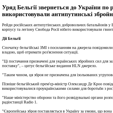
Уряд Бельгії звернеться до України по
використовували антипутинські збройні
Рейди російських антипутінських добровольчих батальйонів у Б
корпусу та легіону Свобода Росії нібито використовували гвинт
Дії Бельгії
Спочатку бельгійські ЗМІ з посиланням на джерела повідомили
владою, щоб отримати роз'яснення ситуації.
"Ці постачання призначені для українських збройних сил для за
поставку", – цитує бельгійське видання HLN джерело.
"Таким чином, ця зброя не призначена для ізольованих угрупова
Пізніше бельгійський прем'єр-міністр Олександр Де Кроо повід
використовувалися проукраїнськими силами для боротьби з рос
"Наше міністерство оборони та його розвідувальні органи розпо
радіостанції Radio 1.
"Європейська зброя поставляється в Україну за умови, що вона 