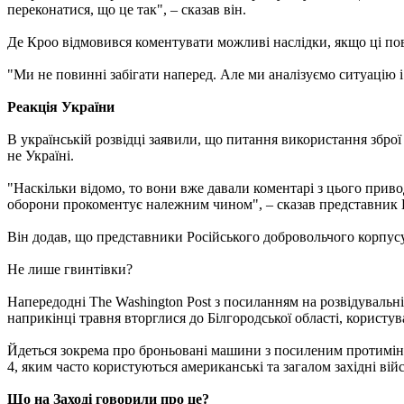
переконатися, що це так", – сказав він.
Де Кроо відмовився коментувати можливі наслідки, якщо ці пов
"Ми не повинні забігати наперед. Але ми аналізуємо ситуацію і
Реакція України
В українській розвідці заявили, що питання використання зброї
не Україні.
"Наскільки відомо, то вони вже давали коментарі з цього прив
оборони прокоментує належним чином", – сказав представник
Він додав, що представники Російського добровольчого корпусу 
Не лише гвинтівки?
Напередодні The Washington Post з посиланням на розвідувальні 
наприкінці травня вторглися до Білгородської області, корис
Йдеться зокрема про броньовані машини з посиленим протимін
4, яким часто користуються американські та загалом західні війс
Що на Заході говорили про це?