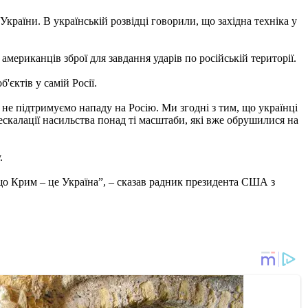
раїни. В українській розвідці говорили, що західна техніка у
ериканців зброї для завдання ударів по російській території.
єктів у самій Росії.
и не підтримуємо нападу на Росію. Ми згодні з тим, що українці
ескалації насильства понад ті масштаби, які вже обрушилися на
.
 що Крим – це Україна”, – сказав радник президента США з