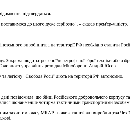
ідомлення підтвердяться.
 поставимося до цього дуже серйозно", – сказав прем'єр-міністр.
 іноземного виробництва на території РФ необхідно ставити Росі
оду. Зокрема щодо затрофеної/перетрофеної зброї техніки або озб
 Головного управління розвідки Міноборони Андрій Юсов.
та легіону "Свобода Росії" діють на території РФ автономно.
дані повідомила, що бійці Російського добровольчого корпусу та 
тувалися щонайменше чотирма тактичними транспортними засобам
ним захистом класу MRAP, а також гвинтівки виробництва Чехії
ькові.