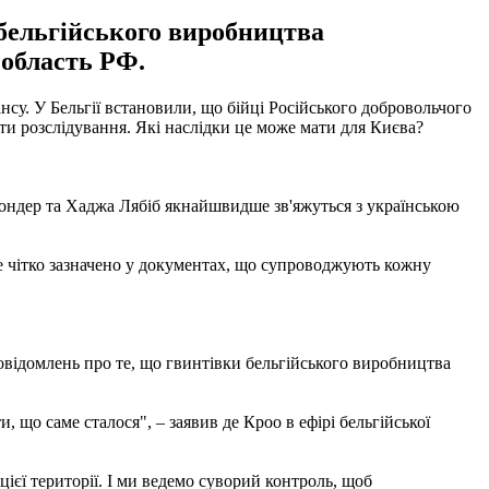
 бельгійського виробництва
 область РФ.
су. У Бельгії встановили, що бійці Російського добровольчого
сти розслідування. Які наслідки це може мати для Києва?
ондер та Хаджа Лябіб якнайшвидше зв'яжуться з українською
 Це чітко зазначено у документах, що супроводжують кожну
овідомлень про те, що гвинтівки бельгійського виробництва
 що саме сталося", – заявив де Кроо в ефірі бельгійської
цієї території. І ми ведемо суворий контроль, щоб