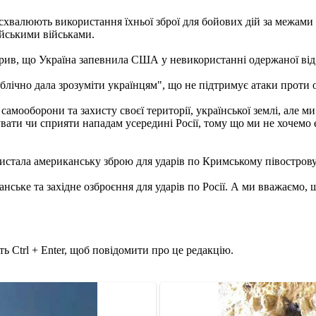
валюють використання їхньої зброї для бойових дій за межами Ук
ійськими військами.
ив, що Україна запевнила США у невикористанні одержаної від ам
ічно дала зрозуміти українцям", що не підтримує атаки проти об'
амооборони та захисту своєї території, української землі, але м
вати чи сприяти нападам усередині Росії, тому що ми не хочемо 
стала американську зброю для ударів по Кримському півострову
нське та західне озброєння для ударів по Росії. А ми вважаємо,
ь Ctrl + Enter, щоб повідомити про це редакцію.