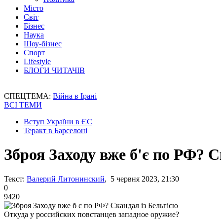
Місто
Світ
Бізнес
Наука
Шоу-бізнес
Спорт
Lifestyle
БЛОГИ ЧИТАЧІВ
СПЕЦТЕМА:
Війна в Ірані
ВСІ ТЕМИ
Вступ України в ЄС
Теракт в Барселоні
Зброя Заходу вже б'є по РФ? С
Текст:
Валерий Литонинский
, 5 червня 2023, 21:30
0
9420
Откуда у российcких повстанцев западное оружие?