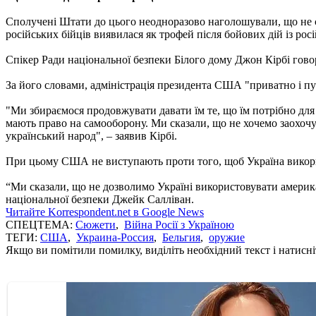
Сполучені Штати до цього неодноразово наголошували, що не сх
російських бійців виявилася як трофей після бойових дій із рос
Спікер Ради національної безпеки Білого дому Джон Кірбі говор
За його словами, адміністрація президента США "приватно і публ
"Ми збираємося продовжувати давати їм те, що їм потрібно для с
мають право на самооборону. Ми сказали, що не хочемо заохочу
український народ", – заявив Кірбі.
При цьому США не виступають проти того, щоб Україна викори
“Ми сказали, що не дозволимо Україні використовувати америка
національної безпеки Джейк Салліван.
Читайте Korrespondent.net в Google News
СПЕЦТЕМА:
Сюжети
,
Війна Росії з Україною
ТЕГИ:
США
,
Украина-Россия
,
Бельгия
,
оружие
Якщо ви помітили помилку, виділіть необхідний текст і натисніт