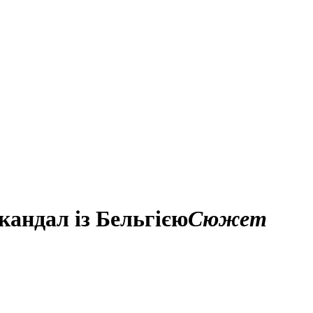
кандал із Бельгією
Сюжет