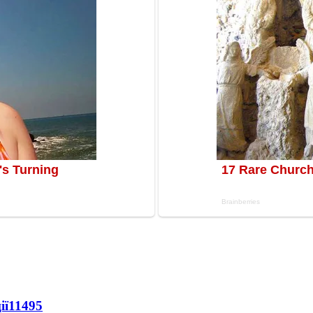
ії
11495