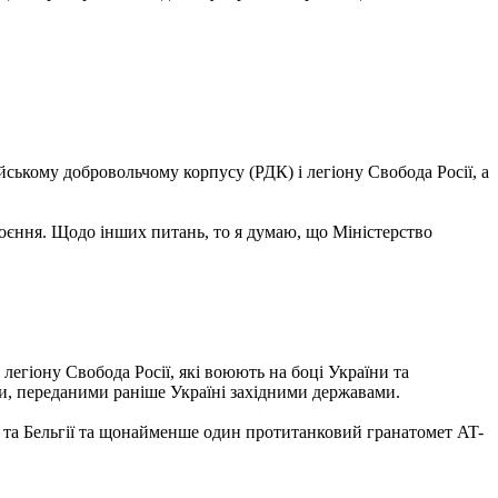
йському добровольчому корпусу (РДК) і легіону Свобода Росії, а
роєння. Щодо інших питань, то я думаю, що Міністерство
легіону Свобода Росії, які воюють на боці України та
и, переданими раніше Україні західними державами.
 та Бельгії та щонайменше один протитанковий гранатомет AT-