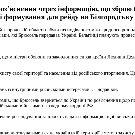
 роз'яснення через інформацію, що зброю
 формування для рейду на Білгородську
єлгородській області набули несподіваного міжнародного резонан
івки, які Брюссель передавав Україні. Бельгійці планують прове
, що міністри оборони та закордонних справ країни Людивін Дед
хисту своєї території та населення від російського вторгнення.
нь із внутрішніми російськими інтересами", – додав він.
омив, що Брюссель звернеться до України по роз'яснення щодо п
ійськими військами на західному кордоні РФ.
чали розслідування та просять надати інформацію, щоб визначити,
використовуватиметься на українській території з метою захисту 