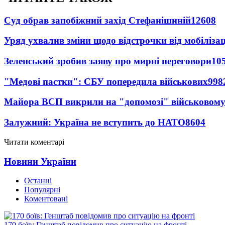
Суд обрав запобіжний захід Стефанішиній
12608
Уряд ухвалив зміни щодо відстрочки від мобілізац
Зеленський зробив заяву про мирні переговори
10
"Медові пастки": СБУ попередила військових
998
Майора ВСП викрили на "допомозі" військовому
Залужний: Україна не вступить до НАТО
8604
Читати коментарі
Новини України
Останні
Популярні
Коментовані
170 боїв: Генштаб повідомив про ситуацію на фронті