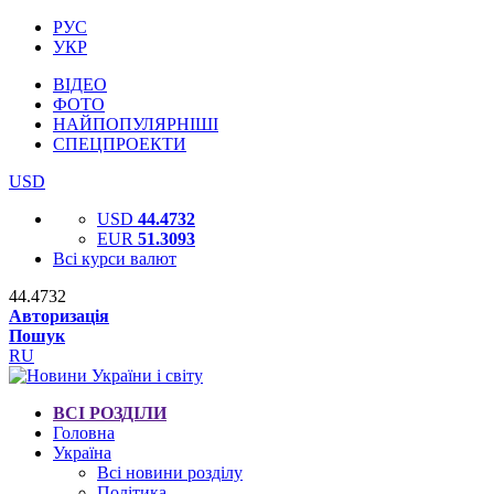
РУС
УКР
ВІДЕО
ФОТО
НАЙПОПУЛЯРНІШІ
СПЕЦПРОЕКТИ
USD
USD
44.4732
EUR
51.3093
Всі курси валют
44.4732
Авторизація
Пошук
RU
ВСІ РОЗДІЛИ
Головна
Україна
Всі новини розділу
Політика