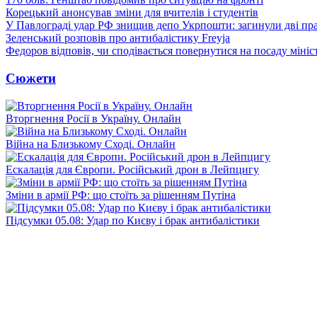
Корецький анонсував зміни для вчителів і студентів
У Павлограді удар РФ знищив депо Укрпошти: загинули дві пр
Зеленський розповів про антибалістику Freyja
Федоров відповів, чи сподівається повернутися на посаду міні
Сюжети
Вторгнення Росії в Україну. Онлайн
Війна на Близькому Сході. Онлайн
Ескалація для Європи. Російський дрон в Лейпцигу
Зміни в армії РФ: що стоїть за рішенням Путіна
Підсумки 05.08: Удар по Києву і брак антибалістики