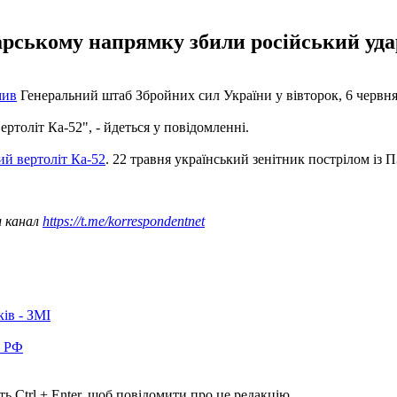
арському напрямку збили російський уда
мив
Генеральний штаб Збройних сил України у вівторок, 6 червня
толіт Ка-52", - йдеться у повідомленні.
й вертоліт Ка-52
. 22 травня український зенітник пострілом із 
ш канал
https://t.me/korrespondentnet
ків - ЗМІ
в РФ
ь Ctrl + Enter, щоб повідомити про це редакцію.