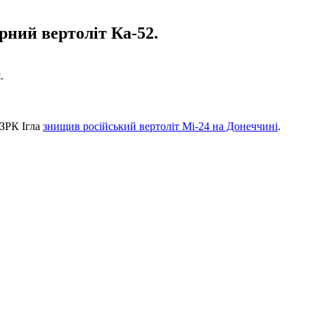
рний вертоліт Ка-52.
.
ПЗРК Ігла
знищив російський вертоліт Мі-24 на Донеччині
.