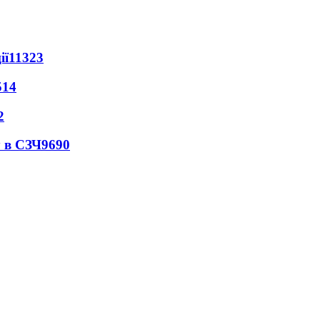
ії
11323
514
2
 в СЗЧ
9690