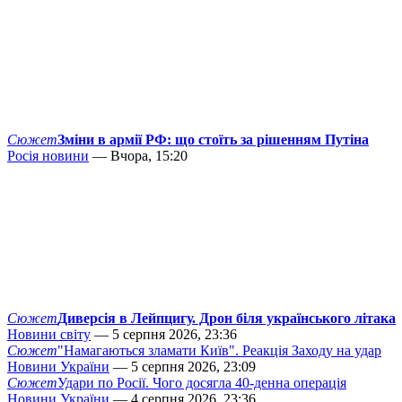
Сюжет
Зміни в армії РФ: що стоїть за рішенням Путіна
Росія новини
— Вчора, 15:20
Сюжет
Диверсія в Лейпцигу. Дрон біля українського літака
Новини світу
— 5 серпня 2026, 23:36
Сюжет
"Намагаються зламати Київ". Реакція Заходу на удар
Новини України
— 5 серпня 2026, 23:09
Сюжет
Удари по Росії. Чого досягла 40-денна операція
Новини України
— 4 серпня 2026, 23:36