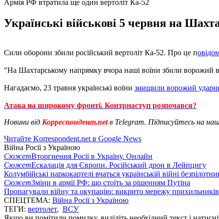
Армія РФ втратила ще один вертоліт Ка-52
Українські військові 5 червня на Шахт
Сили оборони збили російський вертоліт Ка-52. Про це п
овідо
"На Шахтарському напрямку вчора наші воїни збили ворожий вер
Нагадаємо, 23 травня українські воїни
знищили ворожий ударни
Атака на широкому фронті. Контрнаступ розпочався?
Новини від
Корреспондент.net
в Telegram. Підписуйтесь на на
Читайте Korrespondent.net в Google News
Війна Росії з Україною
Сюжет
Вторгнення Росії в Україну. Онлайн
Сюжет
Ескалація для Європи. Російський дрон в Лейпцигу
Колумбійські наркокартелі вчаться українській війні безпілотни
Сюжет
Зміни в армії РФ: що стоїть за рішенням Путіна
Пропагували війну та окупацію: викрито мережу прихильникі
СПЕЦТЕМА:
Війна Росії з Україною
ТЕГИ:
вертолет
,
ВСУ
Якщо ви помітили помилку, виділіть необхідний текст і натисніт