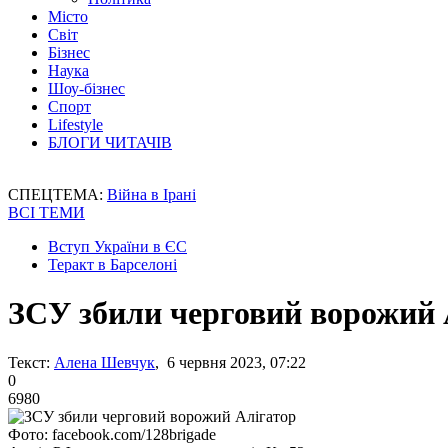
Місто
Світ
Бізнес
Наука
Шоу-бізнес
Спорт
Lifestyle
БЛОГИ ЧИТАЧІВ
СПЕЦТЕМА:
Війна в Ірані
ВСІ ТЕМИ
Вступ України в ЄС
Теракт в Барселоні
ЗСУ збили черговий ворожий 
Текст:
Алена Шевчук
, 6 червня 2023, 07:22
0
6980
Фото: facebook.com/128brigade