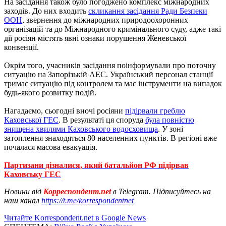
На засідання також було погоджено комплекс міжнародних
заходів. До них входить
скликання засідання Ради Безпеки
ООН
, звернення до міжнародних природоохоронних
організацій та до Міжнародного кримінального суду, адже такі
дії росіян містять явні ознаки порушення Женевської
конвенції.
Окрім того, учасників засідання поінформували про поточну
ситуацію на Запорізькій АЕС. Український персонал станції
тримає ситуацію під контролем та має інструменти на випадок
будь-якого розвитку подій.
Нагадаємо, сьогодні вночі росіяни
підірвали греблю
Каховської ГЕС
. В результаті ця споруда
була повністю
знищена хвилями Каховського водосховища
. У зоні
затоплення знаходяться 80 населенних пунктів. В регіоні вже
почалася масова евакуація.
Партизани дізналися, який батальйон РФ підірвав
Каховську ГЕС
Новини від
Корреспондент.net
в Telegram. Підписуйтесь на
наш канал
https://t.me/korrespondentnet
Читайте Korrespondent.net в Google News