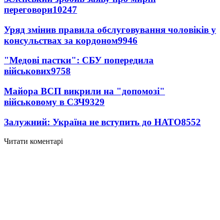
переговори
10247
Уряд змінив правила обслуговування чоловіків у
консульствах за кордоном
9946
"Медові пастки": СБУ попередила
військових
9758
Майора ВСП викрили на "допомозі"
військовому в СЗЧ
9329
Залужний: Україна не вступить до НАТО
8552
Читати коментарі