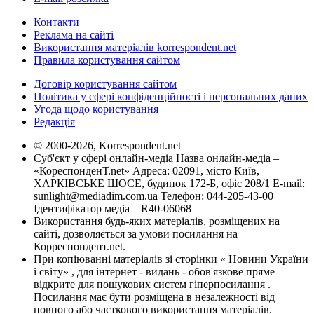
Контакти
Реклама на сайті
Використання матеріалів korrespondent.net
Правила користування сайтом
Договір користування сайтом
Політика у сфері конфіденційності і персональних даних
Угода щодо користування
Редакція
© 2000-2026, Korrespondent.net
Суб'єкт у сфері онлайн-медіа Назва онлайн-медіа –
«КореспонденТ.net» Адреса: 02091, місто Київ,
ХАРКІВСЬКЕ ШОСЕ, будинок 172-Б, офіс 208/1 E-mail:
sunlight@mediadim.com.ua
Телефон: 044-205-43-00
Ідентифікатор медіа – R40-06068
Використання будь-яких матеріалів, розміщених на
сайті, дозволяється за умови посилання на
Корреспондент.net.
При копіюванні матеріалів зі сторінки « Новини України
і світу» , для інтернет - видань - обов'язкове пряме
відкрите для пошукових систем гіперпосилання .
Посилання має бути розміщена в незалежності від
повного або часткового використання матеріалів.