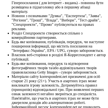
Гіперпосилання ( для інтернет - видань) - повинна бути
розміщена в підзаголовку або в першому абзаці
матеріалу.
Новини з позначками "Думка", "Експертиза", "Заява",
"Регіони", "Гроші", "Влада", "Вибори", "Тест-драйв",
"Спецпроекти", "Промо" публікуються на правах
реклами.
Розділ Спецпроекти створюється спільно з
комерційними партнерами.
Будь яке копіювання, публікація, передрук, чи наступне
поширення інформації, що містить посилання на
"Інтерфакс-Україна", EPA / UPG, суворо забороняється.
Власник веб-сторінки в розділі Я-Корреспондент є автор
публікації.
Будь-яке копіювання, передрук та відтворення
фотографічних творів та/або аудіовізуальних творів
правовласника Getty Images - суворо забороняється.
Матеріали сайту korrespondent.net призначені для осіб
старше 21 року (21+). Участь в азартних іграх може
викликати ігрову залежність. Дотримуйтесь правил
(принципів) відповідальної гри. При виявленні перших
ознак залежності негайно зверніться до спеціаліста.
Пам'ятайте, що участь в азартних іграх не може бути
джерелом доходів або альтернативою роботі.
Інформаційний ресурс korrespondent.net не проводить