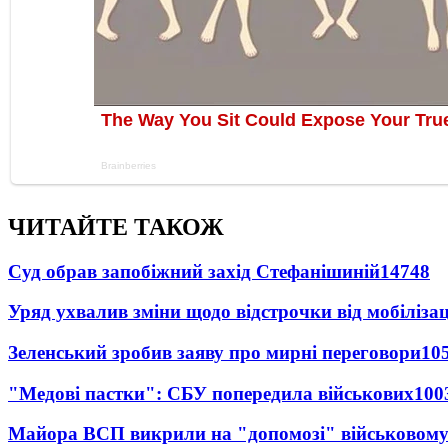
ЧИТАЙТЕ ТАКОЖ
Суд обрав запобіжний захід Стефанішиній
14748
Уряд ухвалив зміни щодо відстрочки від мобілізац
Зеленський зробив заяву про мирні переговори
10
"Медові пастки": СБУ попередила військових
100
Майора ВСП викрили на "допомозі" військовому