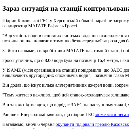
Зараз ситуація на станції контрольована
Підрив Каховської ГЕС у Херсонській області наразі не загрож
гендиректор МАГАТЕ Рафаель Гроссі.
"Відсутність води в основних системах водяного охолодження п
поточна оцінка полягає в тому, що безпосередньої загрози для бе
За його словами, співробітники МАГАТЕ на атомній станції поі
Гроссі уточнив, що о 8.00 вода була на позначці 16,4 метра, і 
У ISAMZ (місія організації на станції) повідомили, що ЗАЕС до
відключають другорядних споживачів води", - зазначив глава
Він додав, що існує кілька альтернативних джерел води, зокре
"Тому життєво важливо, щоб цей ставок-охолоджувач залишався 
Він також підтвердив, що відвідає ЗАЕС на наступному тижні, я
Раніше в Енергоатомі заявили, що підрив ГЕС
може мати негат
Нагадаємо, вночі 6 червня
окупанти підірвали греблю Каховськ