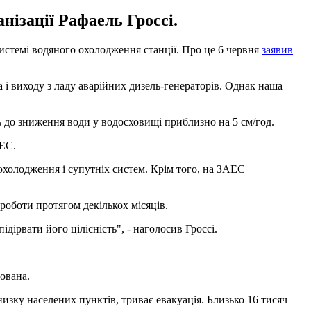
анізації Рафаель Гроссі.
системі водяного охолодження станції. Про це 6 червня
заявив
і виходу з ладу аварійних дизель-генераторів. Однак наша
ь до зниження води у водосховищі приблизно на 5 см/год.
АЕС.
 охолодження і супутніх систем. Крім того, на ЗАЕС
 роботи протягом декількох місяців.
ірвати його цілісність", - наголосив Гроссі.
ьована.
низку населених пунктів, триває евакуація. Близько 16 тисяч