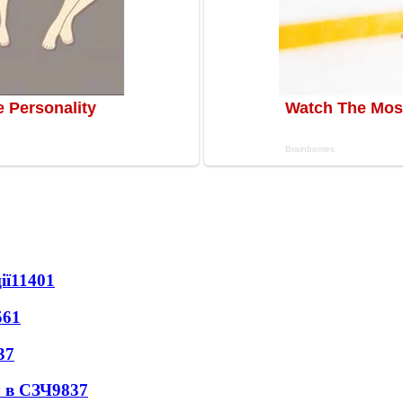
ії
11401
561
37
 в СЗЧ
9837