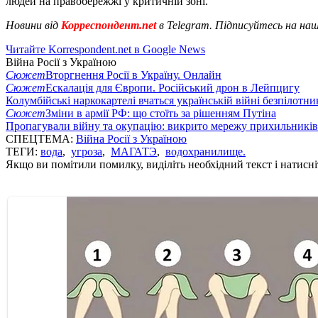
людей на правобережжі у критичній зоні.
Новини від
Корреспондент.net
в Telegram. Підписуйтесь на на
Читайте Korrespondent.net в Google News
Війна Росії з Україною
Сюжет
Вторгнення Росії в Україну. Онлайн
Сюжет
Ескалація для Європи. Російський дрон в Лейпцигу
Колумбійські наркокартелі вчаться українській війні безпілотни
Сюжет
Зміни в армії РФ: що стоїть за рішенням Путіна
Пропагували війну та окупацію: викрито мережу прихильникі
СПЕЦТЕМА:
Війна Росії з Україною
ТЕГИ:
вода
,
угроза
,
МАГАТЭ
,
водохранилище.
Якщо ви помітили помилку, виділіть необхідний текст і натисніт