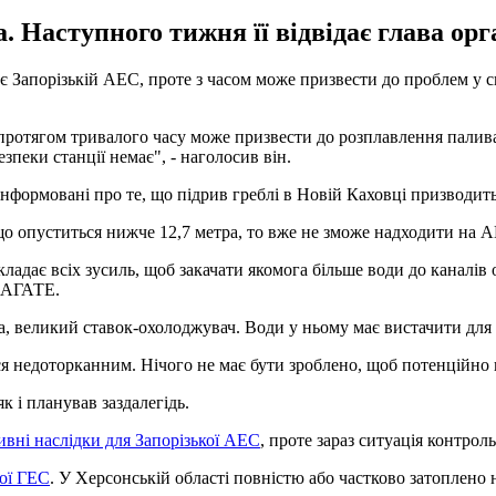
. Наступного тижня її відвідає глава орг
ує Запорізькій АЕС, проте з часом може призвести до проблем у 
ротягом тривалого часу може призвести до розплавлення палива 
зпеки станції немає", - наголосив він.
нформовані про те, що підрив греблі в Новій Каховці призводит
якщо опуститься нижче 12,7 метра, то вже не зможе надходити на 
кладає всіх зусиль, щоб закачати якомога більше води до каналів
 МАГАТЕ.
ма, великий ставок-охолоджувач. Води у ньому має вистачити для
недоторканним. Нічого не має бути зроблено, щоб потенційно під
к і планував заздалегідь.
ивні наслідки для Запорізької АЕС
, проте зараз ситуація контрол
ої ГЕС
. У Херсонській області повністю або частково затоплено 