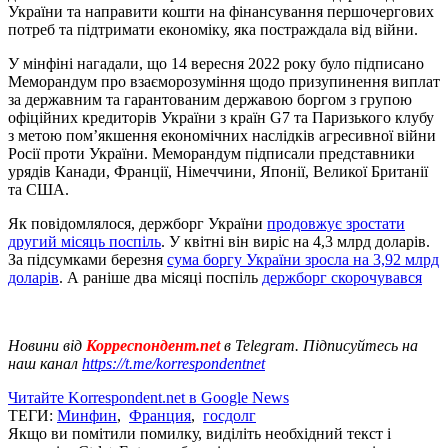
України та направити кошти на фінансування першочергових
потреб та підтримати економіку, яка постраждала від війни.
У мінфіні нагадали, що 14 вересня 2022 року було підписано
Меморандум про взаєморозуміння щодо призупинення виплат
за державним та гарантованим державою боргом з групою
офіційних кредиторів України з країн G7 та Паризького клубу
з метою пом’якшення економічних наслідків агресивної війни
Росії проти України. Меморандум підписали представники
урядів Канади, Франції, Німеччини, Японії, Великої Британії
та США.
Як повідомлялося, держборг України
продовжує зростати
другий місяць поспіль
. У квітні він виріс на 4,3 млрд доларів.
За підсумками березня
сума боргу України зросла на 3,92 млрд
доларів
. А раніше два місяці поспіль
держборг скорочувався
Новини від
Корреспондент.net
в Telegram. Підписуйтесь на
наш канал
https://t.me/korrespondentnet
Читайте Korrespondent.net в Google News
ТЕГИ:
Минфин
,
Франция
,
госдолг
Якщо ви помітили помилку, виділіть необхідний текст і