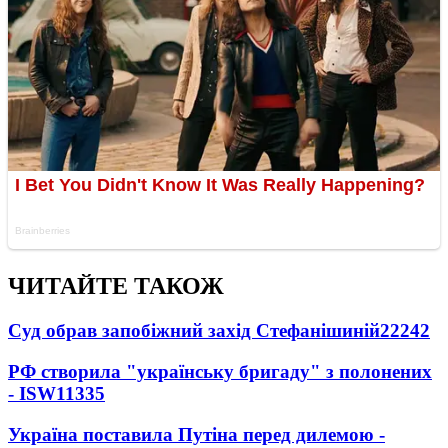
ЧИТАЙТЕ ТАКОЖ
Суд обрав запобіжний захід Стефанішиній
22242
РФ створила "українську бригаду" з полонених
- ISW
11335
Україна поставила Путіна перед дилемою -