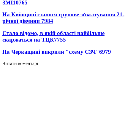
ЗМІ
10765
На Київщині сталося групове зґвалтування 21-
річної дівчини
7984
Стало відомо, в якій області найбільше
скаржаться на ТЦК
7755
На Черкащині викрили "схему СЗЧ"
6979
Читати коментарі