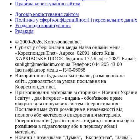
Правила користування сайтом
Договір користування сайтом
Політика у сфері конфіденційності і персональних даних
Угода щодо користування
Редакція
© 2000-2026, Korrespondent.net
Суб'єкт у сфері онлайн-медіа Назва онлайн-медіа –
«КореспонденТ.net» Адреса: 02091, місто Київ,
ХАРКІВСЬКЕ ШОСЕ, будинок 172-Б, офіс 208/1 E-mail:
sunlight@mediadim.com.ua
Телефон: 044-205-43-00
Ідентифікатор медіа – R40-06068
Використання будь-яких матеріалів, розміщених на
сайті, дозволяється за умови посилання на
Корреспондент.net.
При копіюванні матеріалів зі сторінки « Новини України
і світу» , для інтернет - видань - обов'язкове пряме
відкрите для пошукових систем гіперпосилання .
Посилання має бути розміщена в незалежності від
повного або часткового використання матеріалів.
Гіперпосилання ( для інтернет - видань) - повинна бути
розміщена в підзаголовку або в першому абзаці
матеріалу.
Новини з позначками "Думка", "Експертиза", "Заява",