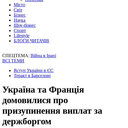
Місто
Світ
Бізнес
Наука
Шоу-бізнес
Спорт
Lifestyle
БЛОГИ ЧИТАЧІВ
СПЕЦТЕМА:
Війна в Ірані
ВСІ ТЕМИ
Вступ України в ЄС
Теракт в Барселоні
Україна та Франція
домовилися про
призупинення виплат за
держборгом