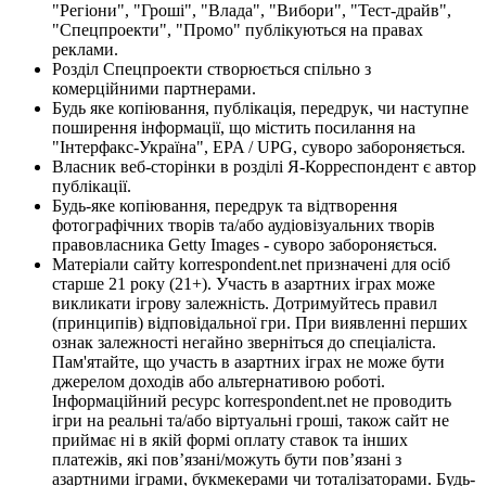
"Регіони", "Гроші", "Влада", "Вибори", "Тест-драйв",
"Спецпроекти", "Промо" публікуються на правах
реклами.
Розділ Спецпроекти створюється спільно з
комерційними партнерами.
Будь яке копіювання, публікація, передрук, чи наступне
поширення інформації, що містить посилання на
"Інтерфакс-Україна", EPA / UPG, суворо забороняється.
Власник веб-сторінки в розділі Я-Корреспондент є автор
публікації.
Будь-яке копіювання, передрук та відтворення
фотографічних творів та/або аудіовізуальних творів
правовласника Getty Images - суворо забороняється.
Матеріали сайту korrespondent.net призначені для осіб
старше 21 року (21+). Участь в азартних іграх може
викликати ігрову залежність. Дотримуйтесь правил
(принципів) відповідальної гри. При виявленні перших
ознак залежності негайно зверніться до спеціаліста.
Пам'ятайте, що участь в азартних іграх не може бути
джерелом доходів або альтернативою роботі.
Інформаційний ресурс korrespondent.net не проводить
ігри на реальні та/або віртуальні гроші, також сайт не
приймає ні в якій формі оплату ставок та інших
платежів, які пов’язані/можуть бути пов’язані з
азартними іграми, букмекерами чи тоталізаторами. Будь-