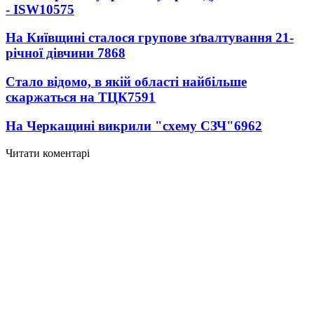
- ISW
10575
На Київщині сталося групове зґвалтування 21-
річної дівчини
7868
Стало відомо, в якій області найбільше
скаржаться на ТЦК
7591
На Черкащині викрили "схему СЗЧ"
6962
Читати коментарі