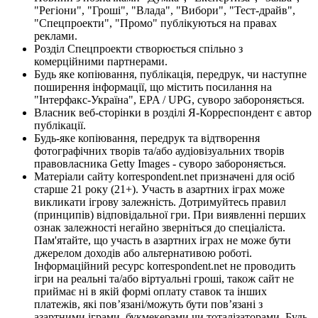
"Регіони", "Гроші", "Влада", "Вибори", "Тест-драйв",
"Спецпроекти", "Промо" публікуються на правах
реклами.
Розділ Спецпроекти створюється спільно з
комерційними партнерами.
Будь яке копіювання, публікація, передрук, чи наступне
поширення інформації, що містить посилання на
"Інтерфакс-Україна", EPA / UPG, суворо забороняється.
Власник веб-сторінки в розділі Я-Корреспондент є автор
публікації.
Будь-яке копіювання, передрук та відтворення
фотографічних творів та/або аудіовізуальних творів
правовласника Getty Images - суворо забороняється.
Матеріали сайту korrespondent.net призначені для осіб
старше 21 року (21+). Участь в азартних іграх може
викликати ігрову залежність. Дотримуйтесь правил
(принципів) відповідальної гри. При виявленні перших
ознак залежності негайно зверніться до спеціаліста.
Пам'ятайте, що участь в азартних іграх не може бути
джерелом доходів або альтернативою роботі.
Інформаційний ресурс korrespondent.net не проводить
ігри на реальні та/або віртуальні гроші, також сайт не
приймає ні в якій формі оплату ставок та інших
платежів, які пов’язані/можуть бути пов’язані з
азартними іграми, букмекерами чи тоталізаторами. Будь-