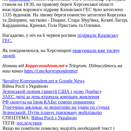
станом на 19:30, на правому березі Херсонської області
внаслідок ворожого підриву Каховської ГЕС було затоплено
1335 будинків. На лівому березі повністю затоплені Корсунка
та Дніпряни, частково - Піщане, Стара Збур'ївка, Козачі Лагері,
Кардашинка, Кринки, Гола Пристань та Олешки.
Нагадаємо, у ніч на 6 червня росіяни
підірвали Каховську
ГЕС.
Як повідомлялося, на Херсонщині
евакуювали вже тисячу
людей
.
Новини від
Корреспондент.net
в Telegram. Підписуйтесь на
наш канал
https://t.me/korrespondentnet
Читайте Korrespondent.net в Google News
Війна Росії з Україною
Зеленський оцінив гарантії США і долю Донбасу
ЗАЕС двічі за день втрачала зовнішнє живлення
РФ скинула на Ізюм КАБи: семеро поранених
Туреччина закликає до мораторію на удари по суднах
Зеленський: Путін планує приховану мобілізацію
СПЕЦТЕМА:
Війна Росії з Україною
ТЕГИ:
последствия
Якщо ви помітили помилку, виділіть необхідний текст і