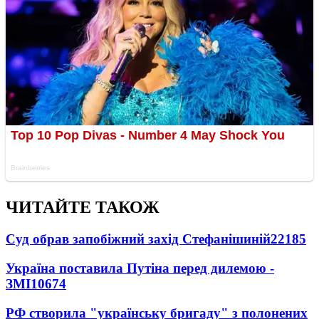
ЧИТАЙТЕ ТАКОЖ
Суд обрав запобіжний захід Стефанішиній
22185
Україна поставила Путіна перед дилемою -
ЗМІ
10674
РФ створила "українську бригаду" з полонених