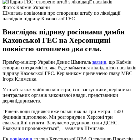
Фото: Кабмін України
Шмигаль повідомив про створення штабу по ліквідації
наслідків підриву Каховської ГЕС
Внаслідок підриву росіянами дамби
Каховської ГЕС на Херсонщині
повністю затоплено два села.
Прем'єр-міністр України Денис Шмигаль
заявив
, що Кабмін
створив спецкомісію, яка буде займатися ліквідацією наслідків
підриву Каховської ГЕС. Керівником призначено главу МВС
Ігоря Клименка.
У штаб також увійшли міністри, їхні заступники, керівники
центральних органів виконавчої влади, представники
держпідприємств.
"Рівень води піднявся вже більш ніж на три метри. 1500
будинків підтоплено. Ми розгорнули в Херсоні три
евакуаційні пункти. Залучаємо додаткові сили ДСНС.
Евакуація продовжується", - зазначив Шмигаль.
Як
повідомив
голова Херсонської ОВА Олександр Прокудін,