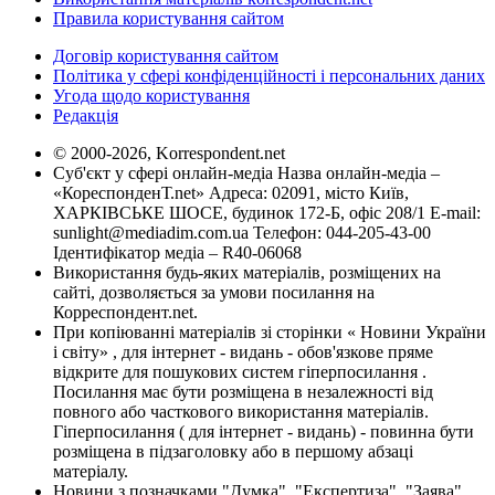
Правила користування сайтом
Договір користування сайтом
Політика у сфері конфіденційності і персональних даних
Угода щодо користування
Редакція
© 2000-2026, Korrespondent.net
Суб'єкт у сфері онлайн-медіа Назва онлайн-медіа –
«КореспонденТ.net» Адреса: 02091, місто Київ,
ХАРКІВСЬКЕ ШОСЕ, будинок 172-Б, офіс 208/1 E-mail:
sunlight@mediadim.com.ua
Телефон: 044-205-43-00
Ідентифікатор медіа – R40-06068
Використання будь-яких матеріалів, розміщених на
сайті, дозволяється за умови посилання на
Корреспондент.net.
При копіюванні матеріалів зі сторінки « Новини України
і світу» , для інтернет - видань - обов'язкове пряме
відкрите для пошукових систем гіперпосилання .
Посилання має бути розміщена в незалежності від
повного або часткового використання матеріалів.
Гіперпосилання ( для інтернет - видань) - повинна бути
розміщена в підзаголовку або в першому абзаці
матеріалу.
Новини з позначками "Думка", "Експертиза", "Заява",