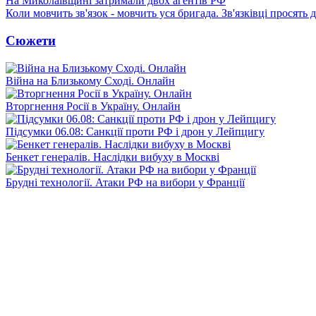
На Миколаївщині затримали двох агентів РФ
Коли мовчить зв'язок - мовчить уся бригада. Зв'язківці просять
Сюжети
Війна на Близькому Сході. Онлайн
Вторгнення Росії в Україну. Онлайн
Підсумки 06.08: Санкції проти РФ і дрон у Лейпцигу
Бенкет генералів. Наслідки вибуху в Москві
Брудні технології. Атаки РФ на вибори у Франції