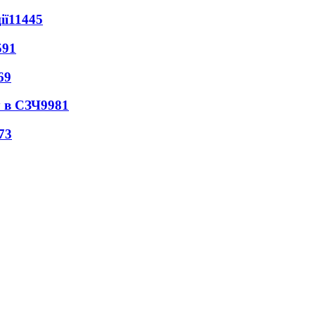
ії
11445
591
69
 в СЗЧ
9981
73