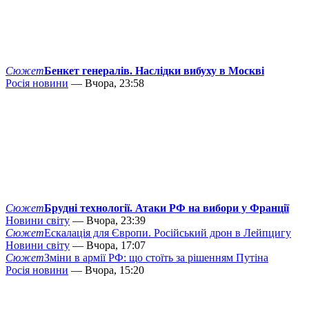
Сюжет
Бенкет генералів. Наслідки вибуху в Москві
Росія новини
— Вчора, 23:58
Сюжет
Брудні технології. Атаки РФ на вибори у Франції
Новини світу
— Вчора, 23:39
Сюжет
Ескалація для Європи. Російський дрон в Лейпцигу
Новини світу
— Вчора, 17:07
Сюжет
Зміни в армії РФ: що стоїть за рішенням Путіна
Росія новини
— Вчора, 15:20