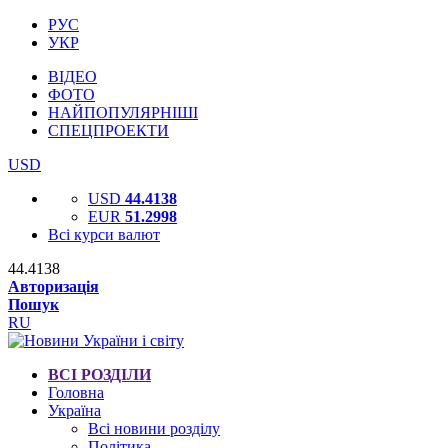
РУС
УКР
ВІДЕО
ФОТО
НАЙПОПУЛЯРНІШІ
СПЕЦПРОЕКТИ
USD
USD
44.4138
EUR
51.2998
Всі курси валют
44.4138
Авторизація
Пошук
RU
ВСІ РОЗДІЛИ
Головна
Україна
Всі новини розділу
Політика