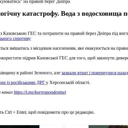
акуюватись" на правий берег Дніпра
гічну катастрофу. Вода з водосховища по
із Каховською ГЕС та потрапити на правий берез Дніпра під виг
льного спротиву
ються змішатись з місцевим населенням, яке евакуюється на прави
користати підрив Каховської ГЕС для того, щоб закинути диверсі
ківщину в районі Зеленого, але
зазнали втрат і повернулися наза
ни із російськими ДРГ
у Херсонській області.
ш канал
https://t.me/korrespondentnet
ь Ctrl + Enter, щоб повідомити про це редакцію.