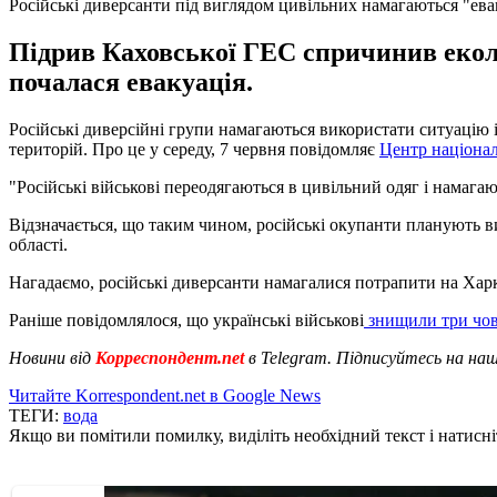
Російські диверсанти під виглядом цивільних намагаються "ев
Підрив Каховської ГЕС спричинив еколо
почалася евакуація.
Російські диверсійні групи намагаються використати ситуацію 
територій. Про це у середу, 7 червня повідомляє
Центр націона
"Російські військові переодягаються в цивільний одяг і намага
Відзначається, що таким чином, російські окупанти планують ви
області.
Нагадаємо, російські диверсанти намагалися потрапити на Хар
Раніше повідомлялося, що українські військові
знищили три чов
Новини від
Корреспондент.net
в Telegram. Підписуйтесь на на
Читайте Korrespondent.net в Google News
ТЕГИ:
вода
Якщо ви помітили помилку, виділіть необхідний текст і натисніт