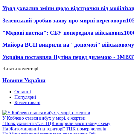
Уряд ухвалив зміни щодо відстрочки від мобілізац
Зеленський зробив заяву про мирні переговори
10
"Медові пастки": СБУ попередила військових
100
Майора ВСП викрили на "допомозі" військовому
Україна поставила Путіна перед дилемою - ЗМІ
93
Читати коментарі
Новини України
Останні
Популярні
Коментовані
У Коблево стався вибух у морі, є жертви
"Полк ухилянтів": в ТЦК викрили масштабну схему
На Житомирщині на території ТЦК помер чоловік