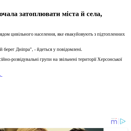
чала затоплювати міста й села,
лядом цивільного населення, яке евакуйовують з підтопленних
й берег Дніпра", - йдеться у повідомлені.
йно-розвідувальні групи на звільнені території Херсонської
д.