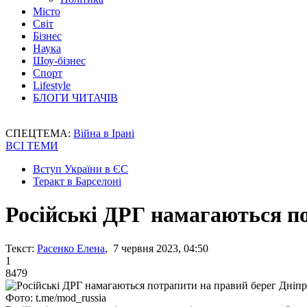
Місто
Світ
Бізнес
Наука
Шоу-бізнес
Спорт
Lifestyle
БЛОГИ ЧИТАЧІВ
СПЕЦТЕМА:
Війна в Ірані
ВСІ ТЕМИ
Вступ України в ЄС
Теракт в Барселоні
Російські ДРГ намагаються п
Текст:
Расенко Елена
, 7 червня 2023, 04:50
1
8479
Фото: t.me/mod_russia