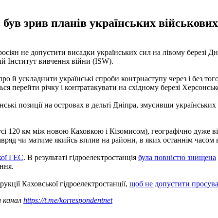
був зрив планів українських військових
росіян не допустити висадки українських сил на лівому березі Д
й Інститут вивчення війни (ISW).
о й ускладнити українські спроби контрнаступу через і без того
я перейти річку і контратакувати на східному березі Херсонської
ські позиції на островах в дельті Дніпра, змусивши українських 
іусі 120 км між новою Каховкою і Кізомисом), географічно дуже в
авряд чи матиме якийсь вплив на райони, в яких останнім часом в
кої ГЕС
. В результаті гідроелектростанція
була повністю знищена
ння.
рукції Каховської гідроелектростанції,
щоб не допустити просува
ш канал
https://t.me/korrespondentnet