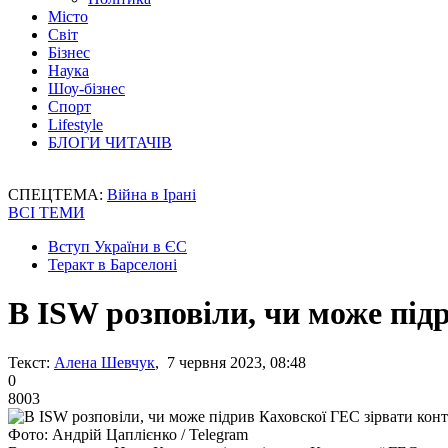
Місто
Світ
Бізнес
Наука
Шоу-бізнес
Спорт
Lifestyle
БЛОГИ ЧИТАЧІВ
СПЕЦТЕМА:
Війна в Ірані
ВСІ ТЕМИ
Вступ України в ЄС
Теракт в Барселоні
В ISW розповіли, чи може під
Текст:
Алена Шевчук
, 7 червня 2023, 08:48
0
8003
Фото: Андрій Цаплієнко / Telegram