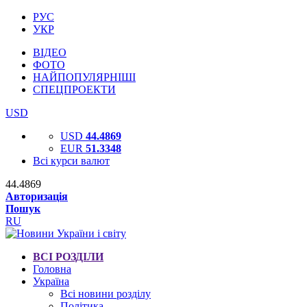
РУС
УКР
ВІДЕО
ФОТО
НАЙПОПУЛЯРНІШІ
СПЕЦПРОЕКТИ
USD
USD
44.4869
EUR
51.3348
Всі курси валют
44.4869
Авторизація
Пошук
RU
ВСІ РОЗДІЛИ
Головна
Україна
Всі новини розділу
Політика