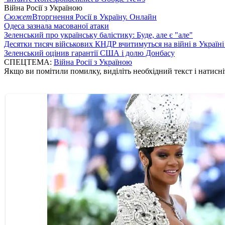
Війна Росії з Україною
Сюжет
Вторгнення Росії в Україну. Онлайн
Одеса зазнала масованої атаки
Зеленський про українську балістику: Буде, але є "але"
Десятки тисяч військових КНДР вчитимуться на війні в Україні
Зеленський оцінив гарантії США і долю Донбасу
СПЕЦТЕМА:
Війна Росії з Україною
Якщо ви помітили помилку, виділіть необхідний текст і натисніт