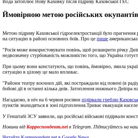
Вода затоплює Нову Каховку після підриву Каховської ГЕС
Ймовірною метою російських окупантів 
Метою підриву Каховської гідроелектростанції було прагнення 
на ситуацію в районі основних боїв. Про це
пише
американськи
"Росія може використовувати повінь, щоб розширити річку Дніпр
недвозначну стурбованість можливістю того, що Україна готуєтьс
При цьому вони констатують, що повінь, ймовірно, змила україн
ситуацію в цілому це мало впливає.
"Райони театру воєнних дій, які постраждали від повені (в рад
бойові дії в останні кілька днів. Затоплення нижнього Дніпра н
Нагадаємо, в ніч на 6 червня росіяни
підірвали греблю Каховсь
пунктів знаходяться в зоні підтоплення.Триває евакуація населе
У Генштабі ЗСУ заявили, що російські військові підірвали конст
Новини від
Корреспондент.net
в Telegram. Підписуйтесь на на
Читайте Korrespondent.net в Google News