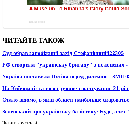
ЧИТАЙТЕ ТАКОЖ
Суд обрав запобіжний захід Стефанішиній
22305
РФ створила "українську бригаду" з полонених -
Україна поставила Путіна перед дилемою - ЗМІ
10
На Київщині сталося групове зґвалтування 21-річ
Стало відомо, в якій області найбільше скаржать
Зеленський про українську балістику: Буде, але є
Читати коментарі