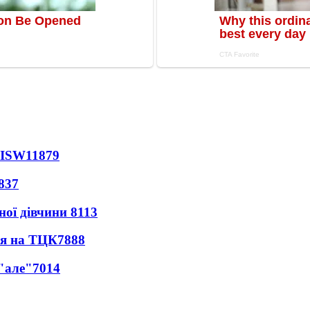
 ISW
11879
837
ної дівчини
8113
ся на ТЦК
7888
 "але"
7014