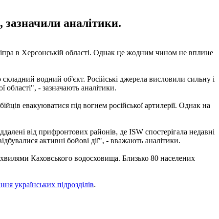
, зазначили аналітики.
ніпра в Херсонській області. Однак це жодним чином не вплине
 складний водний об'єкт. Російські джерела висловили сильну і
 області", - зазначають аналітики.
бійців евакуюватися під вогнем російської артилерії. Однак на
іддалені від прифронтових районів, де ISW спостерігала недавні
ідбувалися активні бойові дії", - вважають аналітики.
хвилями Каховського водосховища. Близько 80 населених
ння українських підрозділів
.