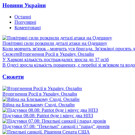
Новини України
Останні
Популярні
Коментовані
Повітряні сили розкрили деталі атаки на Одещину
Коли мовчить зв'язок - мовчить уся бригада. Зв'язківці просять
Сюжет
Вторгнення Росії в Україну. Онлайн
У Харкові кількість постраждалих зросла до 37 осіб
В Одесі зросла кількість поранених, є перебої зі зв'язком та вод
Сюжети
Вторгнення Росії в Україну. Онлайн
Війна на Близькому Сході. Онлайн
Підсумки 08.08: Patriot буде і мінус два НПЗ
Підсумки 07.08: "Пекельні" санкції і "парад" дронів