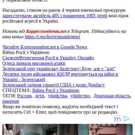
Нагадаємо, станом на ранок 4 червня ювенальні прокурори
зареєстрували загибель 485 і поранення 1005 дітей
внаслідок
російської агресії в Україні.
Новини від
Корреспондент.net
в Telegram. Підписуйтесь на
наш канал
https://t.me/korrespondentnet
Читайте Korrespondent.net в Google News
Війна Росії з Україною
Сюжет
Вторгнення Росії в Україну. Онлайн
Одеса зазнала масованої атаки
Зеленський про українську балістику: Буде, але є "але"
Десятки тисяч військових КНДР вчитимуться на війні в
Україні - Зеленський
Зеленський оцінив гарантії США і долю Донбасу
СПЕЦТЕМА:
Війна Росії з Україною
ТЕГИ:
Россия
,
дети
,
убийства
,
убийство
,
Донецкая область
,
ранение
Якщо ви помітили помилку, виділіть необхідний текст і
натисніть Ctrl + Enter, щоб повідомити про це редакцію.