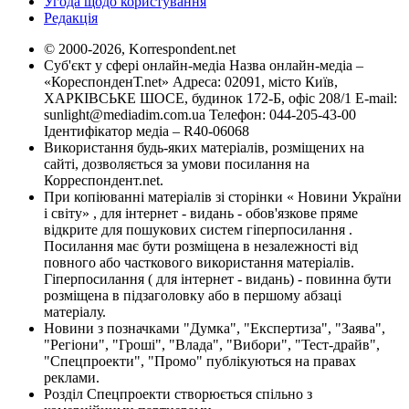
Угода щодо користування
Редакція
© 2000-2026, Korrespondent.net
Суб'єкт у сфері онлайн-медіа Назва онлайн-медіа –
«КореспонденТ.net» Адреса: 02091, місто Київ,
ХАРКІВСЬКЕ ШОСЕ, будинок 172-Б, офіс 208/1 E-mail:
sunlight@mediadim.com.ua
Телефон: 044-205-43-00
Ідентифікатор медіа – R40-06068
Використання будь-яких матеріалів, розміщених на
сайті, дозволяється за умови посилання на
Корреспондент.net.
При копіюванні матеріалів зі сторінки « Новини України
і світу» , для інтернет - видань - обов'язкове пряме
відкрите для пошукових систем гіперпосилання .
Посилання має бути розміщена в незалежності від
повного або часткового використання матеріалів.
Гіперпосилання ( для інтернет - видань) - повинна бути
розміщена в підзаголовку або в першому абзаці
матеріалу.
Новини з позначками "Думка", "Експертиза", "Заява",
"Регіони", "Гроші", "Влада", "Вибори", "Тест-драйв",
"Спецпроекти", "Промо" публікуються на правах
реклами.
Розділ Спецпроекти створюється спільно з