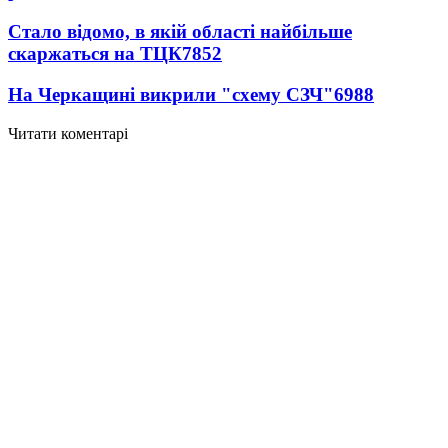
Стало відомо, в якій області найбільше
скаржаться на ТЦК
7852
На Черкащині викрили "схему СЗЧ"
6988
Читати коментарі