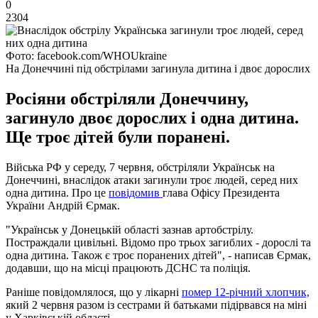
0
2304
Фото: facebook.com/WHOUkraine
На Донеччині під обстрілами загинула дитина і двоє дорослих
Росіяни обстріляли Донеччину,
загинуло двоє дорослих і одна дитина.
Ще троє дітей були поранені.
Війська РФ у середу, 7 червня, обстріляли Українськ на
Донеччині, внаслідок атаки загинули троє людей, серед них
одна дитина. Про це
повідомив
глава Офісу Президента
України Андрій Єрмак.
"Українськ у Донецькій області зазнав артобстрілу.
Постраждали цивільні. Відомо про трьох загиблих - дорослі та
одна дитина. Також є троє поранених дітей", - написав Єрмак,
додавши, що на місці працюють ДСНС та поліція.
Раніше повідомлялося, що у лікарні
помер 12-річний хлопчик,
який 2 червня разом із сестрами й батьками підірвався на міні
у Харківській області.