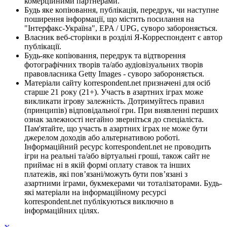
комерційними партнерами.
Будь яке копіювання, публікація, передрук, чи наступне
поширення інформації, що містить посилання на
"Інтерфакс-Україна", EPA / UPG, суворо забороняється.
Власник веб-сторінки в розділі Я-Корреспондент є автор
публікації.
Будь-яке копіювання, передрук та відтворення
фотографічних творів та/або аудіовізуальних творів
правовласника Getty Images - суворо забороняється.
Матеріали сайту korrespondent.net призначені для осіб
старше 21 року (21+). Участь в азартних іграх може
викликати ігрову залежність. Дотримуйтесь правил
(принципів) відповідальної гри. При виявленні перших
ознак залежності негайно зверніться до спеціаліста.
Пам'ятайте, що участь в азартних іграх не може бути
джерелом доходів або альтернативою роботі.
Інформаційний ресурс korrespondent.net не проводить
ігри на реальні та/або віртуальні гроші, також сайт не
приймає ні в якій формі оплату ставок та інших
платежів, які пов’язані/можуть бути пов’язані з
азартними іграми, букмекерами чи тоталізаторами. Будь-
які матеріали на інформаційному ресурсі
korrespondent.net публікуються виключно в
інформаційних цілях.