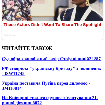
ЧИТАЙТЕ ТАКОЖ
Суд обрав запобіжний захід Стефанішиній
22287
РФ створила "українську бригаду" з полонених
- ISW
11745
Україна поставила Путіна перед дилемою -
ЗМІ
10814
На Київщині сталося групове зґвалтування 21-
річної дівчини
8072