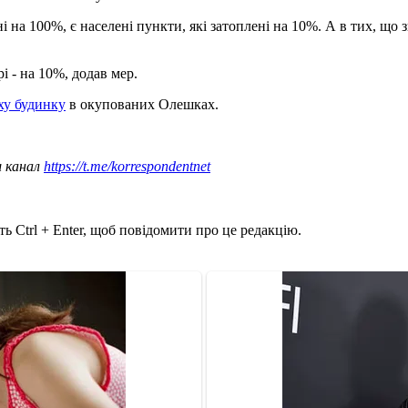
ні на 100%, є населені пункти, які затоплені на 10%. А в тих, що з
і - на 10%, додав мер.
аху будинку
в окупованих Олешках.
ш канал
https://t.me/korrespondentnet
ь Ctrl + Enter, щоб повідомити про це редакцію.