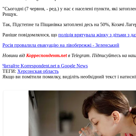
"Сьогодні (7 червня, - ред.) у нас є населені пункти, які затопле
Рищук.
Так, Підстепне та Піщанівка затоплені десь на 50%, Козачі Лагер
Раніше повідомлялося, що
поліція врятувала жінку з дітьми з д
Росія провалила евакуацію на лівобережжі - Зеленський
Новини від
Корреспондент.net
в Telegram. Підписуйтесь на на
Читайте Korrespondent.net в Google News
ТЕГИ:
Херсонская область
Якщо ви помітили помилку, виділіть необхідний текст і натисніт