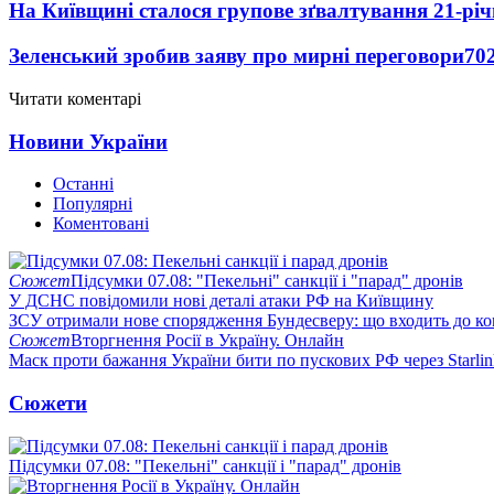
На Київщині сталося групове зґвалтування 21-річ
Зеленський зробив заяву про мирні переговори
70
Читати коментарі
Новини України
Останні
Популярні
Коментовані
Сюжет
Підсумки 07.08: "Пекельні" санкції і "парад" дронів
У ДСНС повідомили нові деталі атаки РФ на Київщину
ЗСУ отримали нове спорядження Бундесверу: що входить до к
Сюжет
Вторгнення Росії в Україну. Онлайн
Маск проти бажання України бити по пускових РФ через Starlin
Сюжети
Підсумки 07.08: "Пекельні" санкції і "парад" дронів