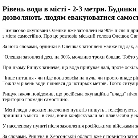
Рівень води в місті - 2-3 метри. Будин
дозволяють людям евакуюватися самост
Тимчасово окуповані Олешки вже затоплені на 90% після підри
з міста самостійно. Про це розповів міський голова Олешок Єв
За його словами, будинки в Олешках затоплені майже під дах, а 
"Олешки затоплені десь на 90%, можливо трохи більше. Тобто у м
При цьому Рищук зазначає, що вода прибуває далі, проте оскільк
"Інше питання - чи піде вона зовсім на нуль, чи просто впаде р
Тож там рівень води піднявся до чотирьох метрів. Тобто ситуац
Рищук також повідомив, що російська окупаційна "влада" нічо
територію громади самостійно.
"Мені люди з деяких населених пунктів пишуть і телефонують, щ
прийшли в місто і в села, вони конфіскували всі плавзасоби у 
У населеному пункті після захоплення російськими військами з
За словами, Рищука в Херсонській області вже є повністю затоп