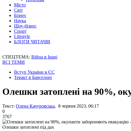
Місто
Світ
Бізнес
Наука
Шоу-бізнес
Спорт
Lifestyle
БЛОГИ ЧИТАЧІВ
СПЕЦТЕМА:
Війна в Ірані
ВСІ ТЕМИ
Вступ України в ЄС
Теракт в Барселоні
Олешки затоплені на 90%, ок
Текст:
Олена Качуровська
, 8 червня 2023, 06:17
0
3767
Олешки затоплені під дах