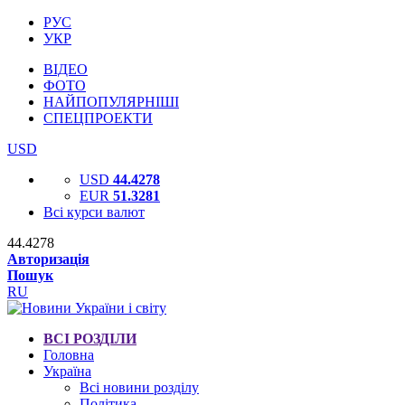
РУС
УКР
ВІДЕО
ФОТО
НАЙПОПУЛЯРНІШІ
СПЕЦПРОЕКТИ
USD
USD
44.4278
EUR
51.3281
Всі курси валют
44.4278
Авторизація
Пошук
RU
ВСІ РОЗДІЛИ
Головна
Україна
Всі новини розділу
Політика