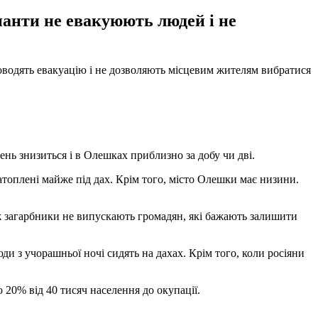
упанти не евакуюють людей і не
оводять евакуацію і не дозволяють місцевим жителям вибратися
ень знизиться і в Олешках приблизно за добу чи дві.
 затоплені майже під дах. Крім того, місто Олешки має низини.
ож загарбники не випускають громадян, які бажають залишити
и з учорашньої ночі сидять на дахах. Крім того, коли росіяни
 20% від 40 тисяч населення до окупації.