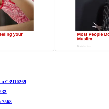
 в СЗЧ
10269
233
т
7568