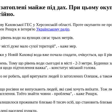
ки затоплені майже під дах. При цьому ок
ійно.
ву Каховської ГЕС у Херсонській області. Проте окупанти не пр
ген Рищук в інтерв'ю
Українському радіо
.
рівень води на вулицях сягає трьох метрів.
істі дуже мало сухої території", - каже мер.
и у Новій Каховці вода вже почала спадати, очікується, що її рів
івень. Тому що рівень води сьогодні в місті - 2-3 метри. Будинки
ія щодо підтоплення важка", - констатує міський голова.
го не робить, щоб врятувати людей із затоплених Олешок, а так
о росіяни не випускають людей, які самі хочуть виїхати. Тож люд
населення. Тобто знайти човни - проблема", - каже Рищук.
алишилося проживати близько 8 тисяч осіб, що становить близько
лені населені пункти.