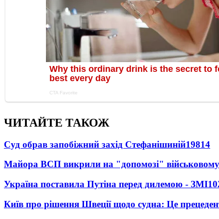
ЧИТАЙТЕ ТАКОЖ
Суд обрав запобіжний захід Стефанішиній
19814
Майора ВСП викрили на "допомозі" військовому
Україна поставила Путіна перед дилемою - ЗМІ
10
Київ про рішення Швеції щодо судна: Це прецеден