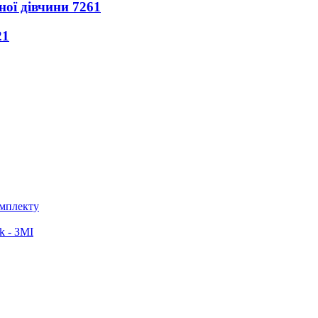
ної дівчини
7261
21
омплекту
k - ЗМІ