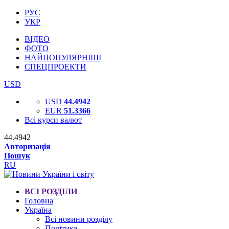
РУС
УКР
ВІДЕО
ФОТО
НАЙПОПУЛЯРНІШІ
СПЕЦПРОЕКТИ
USD
USD
44.4942
EUR
51.3366
Всі курси валют
44.4942
Авторизація
Пошук
RU
ВСІ РОЗДІЛИ
Головна
Україна
Всі новини розділу
Політика