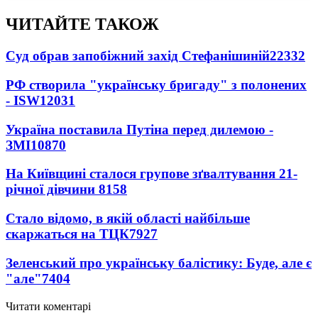
ЧИТАЙТЕ ТАКОЖ
Суд обрав запобіжний захід Стефанішиній
22332
РФ створила "українську бригаду" з полонених
- ISW
12031
Україна поставила Путіна перед дилемою -
ЗМІ
10870
На Київщині сталося групове зґвалтування 21-
річної дівчини
8158
Стало відомо, в якій області найбільше
скаржаться на ТЦК
7927
Зеленський про українську балістику: Буде, але є
"але"
7404
Читати коментарі