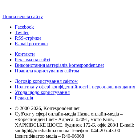
Повна версія сайту
Facebook
Twitter
RSS-стрічки
E-mail розсилка
Контакти
Реклама на сайті
Використання матеріалів korrespondent.net
Правила користування сайтом
Договір користування сайтом
Політика у сфері конфіденційності і персональних даних
Угода щодо користування
Редакція
© 2000-2026, Korrespondent.net
Суб'єкт у сфері онлайн-медіа Назва онлайн-медіа –
«КореспонденТ.net» Адреса: 02091, місто Київ,
ХАРКІВСЬКЕ ШОСЕ, будинок 172-Б, офіс 208/1 E-mail:
sunlight@mediadim.com.ua
Телефон: 044-205-43-00
Ідентифікатор медіа – R40-06068