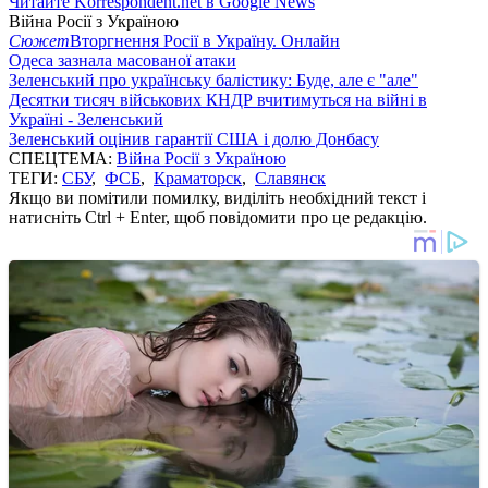
Читайте Korrespondent.net в Google News
Війна Росії з Україною
Сюжет
Вторгнення Росії в Україну. Онлайн
Одеса зазнала масованої атаки
Зеленський про українську балістику: Буде, але є "але"
Десятки тисяч військових КНДР вчитимуться на війні в
Україні - Зеленський
Зеленський оцінив гарантії США і долю Донбасу
СПЕЦТЕМА:
Війна Росії з Україною
ТЕГИ:
СБУ
,
ФСБ
,
Краматорск
,
Славянск
Якщо ви помітили помилку, виділіть необхідний текст і
натисніть Ctrl + Enter, щоб повідомити про це редакцію.