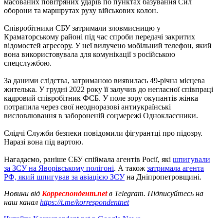
масованих повітряних ударів по пунктах базування Сил
оборони та маршрутах руху військових колон.
Співробітники СБУ затримали зловмисницю у
Краматорському районі під час спроби передачі закритих
відомостей агресору. У неї вилучено мобільний телефон, який
вона використовувала для комунікації з російською
спецслужбою.
За даними слідства, затриманою виявилась 49-річна місцева
жителька. У грудні 2022 року її залучив до негласної співпраці
кадровий співробітник ФСБ. У поле зору окупантів жінка
потрапила через свої неодноразові антиукраїнські
висловлювання в забороненій соцмережі Одноклассники.
Слідчі Служби безпеки повідомили фігурантці про підозру.
Наразі вона під вартою.
Нагадаємо, раніше СБУ спіймала агентів Росії, які
шпигували
за ЗСУ на Яворівському полігоні
. А також
затримала агента
РФ, який шпигував за авіацією ЗСУ
на Дніпропетровщині.
Новини від
Корреспондент.net
в Telegram. Підписуйтесь на
наш канал
https://t.me/korrespondentnet