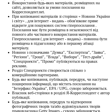
Використання будь-яких матеріалів, розміщених на
сайті, дозволяється за умови посилання на
Корреспондент.net.
При копіюванні матеріалів зі сторінки « Новини України
і світу» , для інтернет - видань - обов'язкове пряме
відкрите для пошукових систем гіперпосилання .
Посилання має бути розміщена в незалежності від
повного або часткового використання матеріалів.
Гіперпосилання ( для інтернет - видань) - повинна бути
розміщена в підзаголовку або в першому абзаці
матеріалу.
Новини з позначками "Думка", "Експертиза", "Заява",
"Регіони", "Гроші", "Влада", "Вибори", "Тест-драйв",
"Спецпроекти", "Промо" публікуються на правах
реклами.
Розділ Спецпроекти створюється спільно з
комерційними партнерами.
Будь яке копіювання, публікація, передрук, чи наступне
поширення інформації, що містить посилання на
"Інтерфакс-Україна", EPA / UPG, суворо забороняється.
Власник веб-сторінки в розділі Я-Корреспондент є автор
публікації.
Будь-яке копіювання, передрук та відтворення
фотографічних творів та/або аудіовізуальних творів
правовласника Getty Images - суворо забороняється.