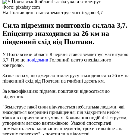
Фото: pixabay.com
На Полтавщині стався землетрус магнітудою 3,7
Сила підземних поштовхів склала 3,7.
Епіцентр знаходився за 26 км на
південний схід від Полтави.
У Полтавській області 8 червня стався землетрус магнітудою
3,7. Про це
повідомив
Головний центр спеціального
контролю.
Зазначається, що джерело землетрусу знаходилося за 26 км на
південний схід від Полтави на глибині десять км.
За класифікацією підземні поштовхи відносяться до
відчутних.
"Землетрус такої сили відчувається небагатьма людьми, які
знаходяться всередині приміщення; під відкритим небом -
тільки в сприятливих умовах. Коливання подібні зі струсом,
утвореним легкою вантажівкою. Уважні спостерігачі
помічають легкі коливання предметів, трохи сильніше - на
верхніх поверхах", - пояснили в відомстві.