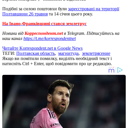
Подібні за силою поштовхи були
зареєстровані на території
Полтавщини 26 травня
та 14 січня цього року.
На Івано-Франківщині стався землетрус
Новини від
Корреспондент.net
в Telegram. Підписуйтесь на
наш канал
https://t.me/korrespondentnet
Читайте Korrespondent.net в Google News
ТЕГИ:
Полтавская область
,
магнитуда
,
землетрясение
Якщо ви помітили помилку, виділіть необхідний текст і
натисніть Ctrl + Enter, щоб повідомити про це редакцію.