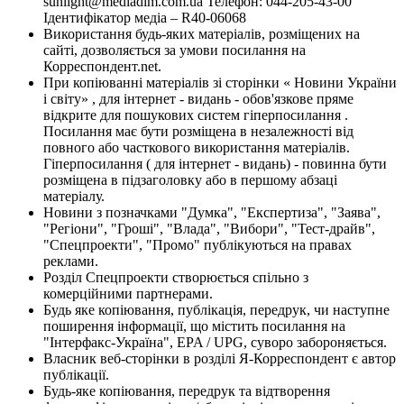
sunlight@mediadim.com.ua
Телефон: 044-205-43-00
Ідентифікатор медіа – R40-06068
Використання будь-яких матеріалів, розміщених на
сайті, дозволяється за умови посилання на
Корреспондент.net.
При копіюванні матеріалів зі сторінки « Новини України
і світу» , для інтернет - видань - обов'язкове пряме
відкрите для пошукових систем гіперпосилання .
Посилання має бути розміщена в незалежності від
повного або часткового використання матеріалів.
Гіперпосилання ( для інтернет - видань) - повинна бути
розміщена в підзаголовку або в першому абзаці
матеріалу.
Новини з позначками "Думка", "Експертиза", "Заява",
"Регіони", "Гроші", "Влада", "Вибори", "Тест-драйв",
"Спецпроекти", "Промо" публікуються на правах
реклами.
Розділ Спецпроекти створюється спільно з
комерційними партнерами.
Будь яке копіювання, публікація, передрук, чи наступне
поширення інформації, що містить посилання на
"Інтерфакс-Україна", EPA / UPG, суворо забороняється.
Власник веб-сторінки в розділі Я-Корреспондент є автор
публікації.
Будь-яке копіювання, передрук та відтворення