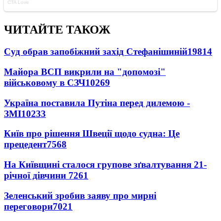
ЧИТАЙТЕ ТАКОЖ
Суд обрав запобіжний захід Стефанішиній
19814
Майора ВСП викрили на "допомозі"
військовому в СЗЧ
10269
Україна поставила Путіна перед дилемою -
ЗМІ
10233
Київ про рішення Швеції щодо судна: Це
прецедент
7568
На Київщині сталося групове зґвалтування 21-
річної дівчини
7261
Зеленський зробив заяву про мирні
переговори
7021