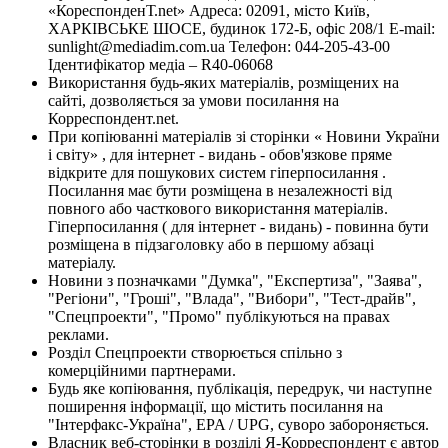
«КореспонденТ.net» Адреса: 02091, місто Київ,
ХАРКІВСЬКЕ ШОСЕ, будинок 172-Б, офіс 208/1 E-mail:
sunlight@mediadim.com.ua
Телефон: 044-205-43-00
Ідентифікатор медіа – R40-06068
Використання будь-яких матеріалів, розміщених на
сайті, дозволяється за умови посилання на
Корреспондент.net.
При копіюванні матеріалів зі сторінки « Новини України
і світу» , для інтернет - видань - обов'язкове пряме
відкрите для пошукових систем гіперпосилання .
Посилання має бути розміщена в незалежності від
повного або часткового використання матеріалів.
Гіперпосилання ( для інтернет - видань) - повинна бути
розміщена в підзаголовку або в першому абзаці
матеріалу.
Новини з позначками "Думка", "Експертиза", "Заява",
"Регіони", "Гроші", "Влада", "Вибори", "Тест-драйв",
"Спецпроекти", "Промо" публікуються на правах
реклами.
Розділ Спецпроекти створюється спільно з
комерційними партнерами.
Будь яке копіювання, публікація, передрук, чи наступне
поширення інформації, що містить посилання на
"Інтерфакс-Україна", EPA / UPG, суворо забороняється.
Власник веб-сторінки в розділі Я-Корреспондент є автор