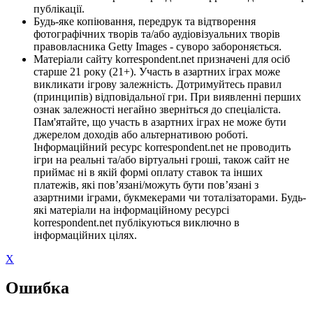
публікації.
Будь-яке копіювання, передрук та відтворення
фотографічних творів та/або аудіовізуальних творів
правовласника Getty Images - суворо забороняється.
Матеріали сайту korrespondent.net призначені для осіб
старше 21 року (21+). Участь в азартних іграх може
викликати ігрову залежність. Дотримуйтесь правил
(принципів) відповідальної гри. При виявленні перших
ознак залежності негайно зверніться до спеціаліста.
Пам'ятайте, що участь в азартних іграх не може бути
джерелом доходів або альтернативою роботі.
Інформаційний ресурс korrespondent.net не проводить
ігри на реальні та/або віртуальні гроші, також сайт не
приймає ні в якій формі оплату ставок та інших
платежів, які пов’язані/можуть бути пов’язані з
азартними іграми, букмекерами чи тоталізаторами. Будь-
які матеріали на інформаційному ресурсі
korrespondent.net публікуються виключно в
інформаційних цілях.
X
Ошибка