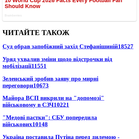
ЧИТАЙТЕ ТАКОЖ
Суд обрав запобіжний захід Стефанішиній
18527
Уряд ухвалив зміни щодо відстрочки від
мобілізації
11551
Зеленський зробив заяву про мирні
переговори
10673
Майора ВСП викрили на "допомозі"
військовому в СЗЧ
10221
"Медові пастки": СБУ попередила
військових
10148
Україна поставила Путіна перед дилемою -