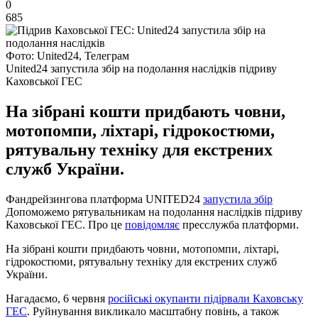
0
685
Фото: United24, Телеграм
United24 запустила збір на подолання наслідків підриву
Каховської ГЕС
На зібрані кошти придбають човни,
мотопомпи, ліхтарі, гідрокостюми,
рятувальну техніку для екстрених
служб України.
Фандрейзингова платформа UNITED24
запустила збір
Допоможемо рятувальникам на подолання наслідків підриву
Каховської ГЕС. Про це
повідомляє
пресслужба платформи.
На зібрані кошти придбають човни, мотопомпи, ліхтарі,
гідрокостюми, рятувальну техніку для екстрених служб
України.
Нагадаємо, 6 червня
російські окупанти підірвали Каховську
ГЕС
. Руйнування викликало масштабну повінь, а також