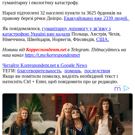
гуманітарну і екологічну катастрофу.
Наразі підтоплені 32 населені пункти та 3625 будинків на
правому березі річки Дніпро.
Евакуайовано вже 2339 людей.
Як повідомлялося,
гуманітарну допомогу у зв’язку з
катастрофою Україні вже надали
Польща, Австрія, Чехія,
Німеччина, Швейцарія, Норвегія, Фінляндія,
США.
Новини від
Корреспондент.net
в Telegram. Підписуйтесь на
наш канал
https://t.me/korrespondentnet
Читайте Korrespondent.net в Google News
ТЕГИ:
благотворительность
,
помощь
,
последствия
Якщо ви помітили помилку, виділіть необхідний текст і
натисніть Ctrl + Enter, щоб повідомити про це редакцію.