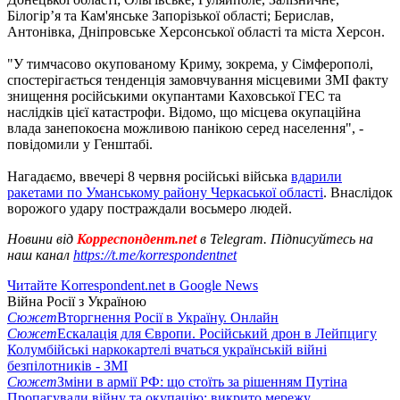
Білогір’я та Кам'янське Запорізької області; Берислав,
Антонівка, Дніпровське Херсонської області та міста Херсон.
"У тимчасово окупованому Криму, зокрема, у Сімферополі,
спостерігається тенденція замовчування місцевими ЗМІ факту
знищення російськими окупантами Каховської ГЕС та
наслідків цієї катастрофи. Відомо, що місцева окупаційна
влада занепокоєна можливою панікою серед населення", -
повідомили у Генштабі.
Нагадаємо, ввечері 8 червня російські війська
вдарили
ракетами по Уманському району Черкаської області
. Внаслідок
ворожого удару постраждали восьмеро людей.
Новини від
Корреспондент.net
в Telegram. Підписуйтесь на
наш канал
https://t.me/korrespondentnet
Читайте Korrespondent.net в Google News
Війна Росії з Україною
Сюжет
Вторгнення Росії в Україну. Онлайн
Сюжет
Ескалація для Європи. Російський дрон в Лейпцигу
Колумбійські наркокартелі вчаться українській війні
безпілотників - ЗМІ
Сюжет
Зміни в армії РФ: що стоїть за рішенням Путіна
Пропагували війну та окупацію: викрито мережу