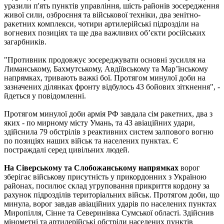
уразили п'ять пунктів управління, шість районів зосередження
живої сили, озброєння та військової техніки, два зенітно-
ракетних комплекси, чотири артилерійські підрозділи на
вогневих позиціях та ще два важливих об’єкти російських
загарбників.
"Противник продовжує зосереджувати основні зусилля на
Лиманському, Бахмутському, Авдіївському та Мар’їнському
напрямках, тривають важкі бої. Протягом минулої доби на
зазначених ділянках фронту відбулось 43 бойових зіткнення", -
йдеться у повідомленні.
Протягом минулої доби армія РФ завдала сім ракетних, два з
яких - по мирному місту Умань, та 43 авіаційних удари,
здійснила 79 обстрілів з реактивних систем залпового вогню
по позиціях наших військ та населених пунктах. Є
постраждалі серед цивільних людей.
На Сіверському та Слобожанському напрямках
ворог
зберігає військову присутність у прикордонних з Україною
районах, посилює склад угруповання прикриття кордону за
рахунок підрозділів територіальних військ. Протягом доби, що
минула, ворог завдав авіаційних ударів по населених пунктах
Миропілля, Сінне та Северинівка Сумської області. Здійснив
мінометні та артилерійські обстріли населених пунктів