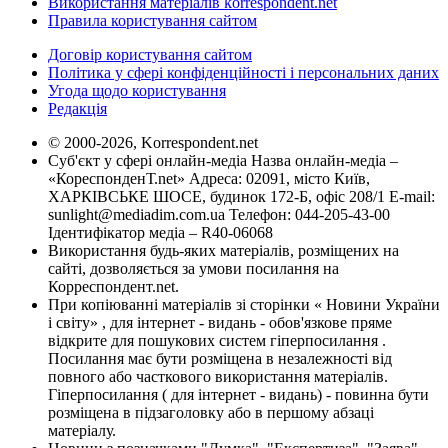
Використання матеріалів korrespondent.net
Правила користування сайтом
Договір користування сайтом
Політика у сфері конфіденційності і персональних даних
Угода щодо користування
Редакція
© 2000-2026, Korrespondent.net
Суб'єкт у сфері онлайн-медіа Назва онлайн-медіа –
«КореспонденТ.net» Адреса: 02091, місто Київ,
ХАРКІВСЬКЕ ШОСЕ, будинок 172-Б, офіс 208/1 E-mail:
sunlight@mediadim.com.ua
Телефон: 044-205-43-00
Ідентифікатор медіа – R40-06068
Використання будь-яких матеріалів, розміщених на
сайті, дозволяється за умови посилання на
Корреспондент.net.
При копіюванні матеріалів зі сторінки « Новини України
і світу» , для інтернет - видань - обов'язкове пряме
відкрите для пошукових систем гіперпосилання .
Посилання має бути розміщена в незалежності від
повного або часткового використання матеріалів.
Гіперпосилання ( для інтернет - видань) - повинна бути
розміщена в підзаголовку або в першому абзаці
матеріалу.