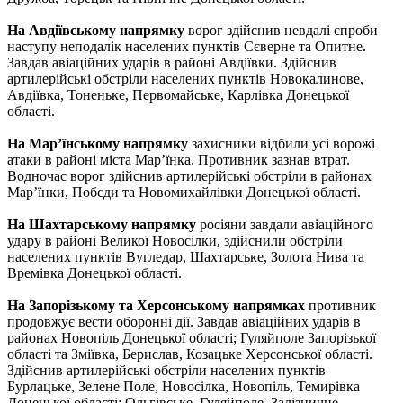
На Авдіївському напрямку
ворог здійснив невдалі спроби
наступу неподалік населених пунктів Сєверне та Опитне.
Завдав авіаційних ударів в районі Авдіївки. Здійснив
артилерійські обстріли населених пунктів Новокалинове,
Авдіївка, Тоненьке, Первомайське, Карлівка Донецької
області.
На Мар’їнському напрямку
захисники відбили усі ворожі
атаки в районі міста Мар’їнка. Противник зазнав втрат.
Водночас ворог здійснив артилерійські обстріли в районах
Мар’їнки, Побєди та Новомихайлівки Донецької області.
На Шахтарському напрямку
росіяни завдали авіаційного
удару в районі Великої Новосілки, здійснили обстріли
населених пунктів Вугледар, Шахтарське, Золота Нива та
Времівка Донецької області.
На Запорізькому та Херсонському напрямках
противник
продовжує вести оборонні дії. Завдав авіаційних ударів в
районах Новопіль Донецької області; Гуляйполе Запорізької
області та Зміївка, Берислав, Козацьке Херсонської області.
Здійснив артилерійські обстріли населених пунктів
Бурлацьке, Зелене Поле, Новосілка, Новопіль, Темирівка
Донецької області; Ольгівське, Гуляйполе, Залізничне,