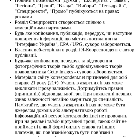
Новини з позначками "Думка", "Експертиза", "Заява",
"Регіони", "Гроші", "Влада", "Вибори", "Тест-драйв",
"Спецпроекти", "Промо" публікуються на правах
реклами.
Розділ Спецпроекти створюється спільно з
комерційними партнерами.
Будь яке копіювання, публікація, передрук, чи наступне
поширення інформації, що містить посилання на
"Інтерфакс-Україна", EPA / UPG, суворо забороняється.
Власник веб-сторінки в розділі Я-Корреспондент є автор
публікації.
Будь-яке копіювання, передрук та відтворення
фотографічних творів та/або аудіовізуальних творів
правовласника Getty Images - суворо забороняється.
Матеріали сайту korrespondent.net призначені для осіб
старше 21 року (21+). Участь в азартних іграх може
викликати ігрову залежність. Дотримуйтесь правил
(принципів) відповідальної гри. При виявленні перших
ознак залежності негайно зверніться до спеціаліста.
Пам'ятайте, що участь в азартних іграх не може бути
джерелом доходів або альтернативою роботі.
Інформаційний ресурс korrespondent.net не проводить
ігри на реальні та/або віртуальні гроші, також сайт не
приймає ні в якій формі оплату ставок та інших
платежів, які пов’язані/можуть бути пов’язані з