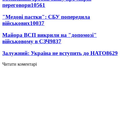
переговори
10561
"Медові пастки": СБУ попередила
військових
10037
Майора ВСП викрили на "допомозі"
військовому в СЗЧ
9837
Залужний: Україна не вступить до НАТО
8629
Читати коментарі