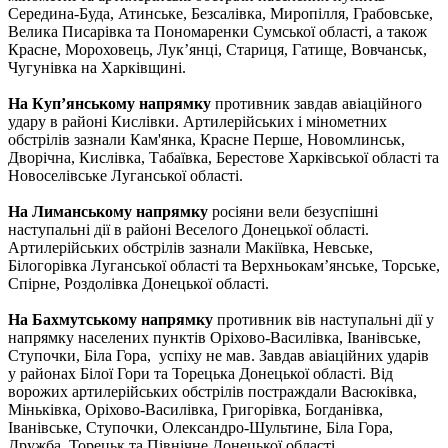
Середина-Буда, Атинське, Безсалівка, Миропілля, Грабовське,
Велика Писарівка та Пономаренки Сумської області, а також
Красне, Мороховець, Лук’янці, Стариця, Гатище, Вовчанськ,
Чугунівка на Харківщині.
На Куп’янському напрямку
противник завдав авіаційного
удару в районі Кислівки. Артилерійських і мінометних
обстрілів зазнали Кам'янка, Красне Перше, Новомлинськ,
Дворічна, Кислівка, Табаївка, Берестове Харківської області та
Новоселівське Луганської області.
На Лиманському напрямку
росіяни вели безуспішні
наступальні дії в районі Веселого Донецької області.
Артилерійських обстрілів зазнали Макіївка, Невське,
Білогорівка Луганської області та Верхньокам’янське, Торське,
Спірне, Роздолівка Донецької області.
На Бахмутському напрямку
противник вів наступальні дії у
напрямку населених пунктів Оріхово-Василівка, Іванівське,
Ступочки, Біла Гора, успіху не мав. Завдав авіаційних ударів
у районах Білої Гори та Торецька Донецької області. Від
ворожих артилерійських обстрілів постраждали Васюківка,
Міньківка, Оріхово-Василівка, Григорівка, Богданівка,
Іванівське, Ступочки, Олександро-Шультине, Біла Гора,
Дружба, Торецьк та Північне Донецької області.