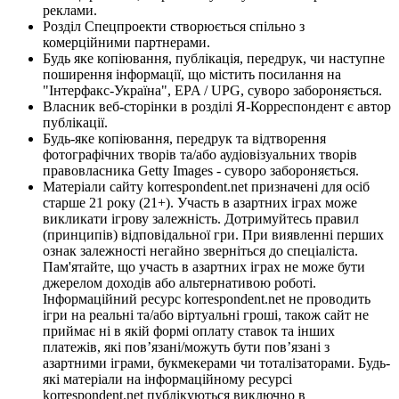
реклами.
Розділ Спецпроекти створюється спільно з
комерційними партнерами.
Будь яке копіювання, публікація, передрук, чи наступне
поширення інформації, що містить посилання на
"Інтерфакс-Україна", EPA / UPG, суворо забороняється.
Власник веб-сторінки в розділі Я-Корреспондент є автор
публікації.
Будь-яке копіювання, передрук та відтворення
фотографічних творів та/або аудіовізуальних творів
правовласника Getty Images - суворо забороняється.
Матеріали сайту korrespondent.net призначені для осіб
старше 21 року (21+). Участь в азартних іграх може
викликати ігрову залежність. Дотримуйтесь правил
(принципів) відповідальної гри. При виявленні перших
ознак залежності негайно зверніться до спеціаліста.
Пам'ятайте, що участь в азартних іграх не може бути
джерелом доходів або альтернативою роботі.
Інформаційний ресурс korrespondent.net не проводить
ігри на реальні та/або віртуальні гроші, також сайт не
приймає ні в якій формі оплату ставок та інших
платежів, які пов’язані/можуть бути пов’язані з
азартними іграми, букмекерами чи тоталізаторами. Будь-
які матеріали на інформаційному ресурсі
korrespondent.net публікуються виключно в