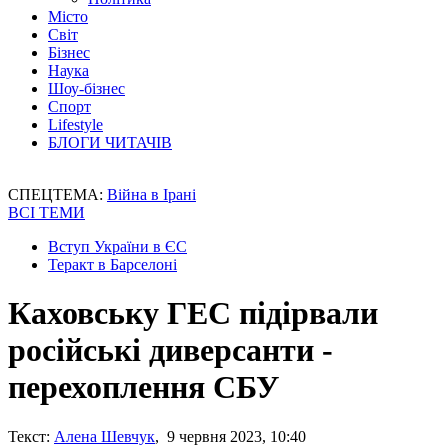
Місто
Світ
Бізнес
Наука
Шоу-бізнес
Спорт
Lifestyle
БЛОГИ ЧИТАЧІВ
СПЕЦТЕМА:
Війна в Ірані
ВСІ ТЕМИ
Вступ України в ЄС
Теракт в Барселоні
Каховську ГЕС підірвали
російські диверсанти -
перехоплення СБУ
Текст:
Алена Шевчук
, 9 червня 2023, 10:40