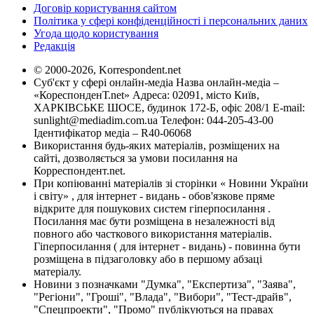
Договір користування сайтом
Політика у сфері конфіденційності і персональних даних
Угода щодо користування
Редакція
© 2000-2026, Korrespondent.net
Суб'єкт у сфері онлайн-медіа Назва онлайн-медіа –
«КореспонденТ.net» Адреса: 02091, місто Київ,
ХАРКІВСЬКЕ ШОСЕ, будинок 172-Б, офіс 208/1 E-mail:
sunlight@mediadim.com.ua
Телефон: 044-205-43-00
Ідентифікатор медіа – R40-06068
Використання будь-яких матеріалів, розміщених на
сайті, дозволяється за умови посилання на
Корреспондент.net.
При копіюванні матеріалів зі сторінки « Новини України
і світу» , для інтернет - видань - обов'язкове пряме
відкрите для пошукових систем гіперпосилання .
Посилання має бути розміщена в незалежності від
повного або часткового використання матеріалів.
Гіперпосилання ( для інтернет - видань) - повинна бути
розміщена в підзаголовку або в першому абзаці
матеріалу.
Новини з позначками "Думка", "Експертиза", "Заява",
"Регіони", "Гроші", "Влада", "Вибори", "Тест-драйв",
"Спецпроекти", "Промо" публікуються на правах