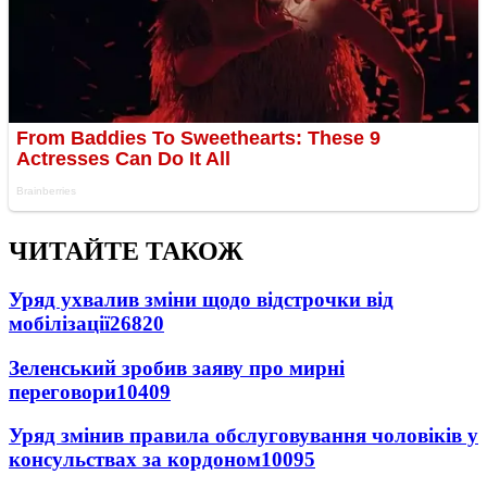
ЧИТАЙТЕ ТАКОЖ
Уряд ухвалив зміни щодо відстрочки від
мобілізації
26820
Зеленський зробив заяву про мирні
переговори
10409
Уряд змінив правила обслуговування чоловіків у
консульствах за кордоном
10095