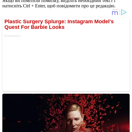
Якщо ви помітили помилку, виділіть необхідний текст і
натисніть Ctrl + Enter, щоб повідомити про це редакцію.