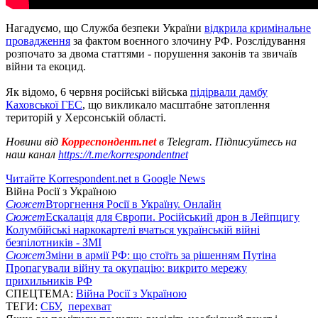
Нагадуємо, що Служба безпеки України
відкрила кримінальне
провадження
за фактом воєнного злочину РФ. Розслідування
розпочато за двома статтями - порушення законів та звичаїв
війни та екоцид.
Як відомо, 6 червня російські війська
підірвали дамбу
Каховської ГЕС
, що викликало масштабне затоплення
територій у Херсонській області.
Новини від
Корреспондент.net
в Telegram. Підписуйтесь на
наш канал
https://t.me/korrespondentnet
Читайте Korrespondent.net в Google News
Війна Росії з Україною
Сюжет
Вторгнення Росії в Україну. Онлайн
Сюжет
Ескалація для Європи. Російський дрон в Лейпцигу
Колумбійські наркокартелі вчаться українській війні
безпілотників - ЗМІ
Сюжет
Зміни в армії РФ: що стоїть за рішенням Путіна
Пропагували війну та окупацію: викрито мережу
прихильників РФ
СПЕЦТЕМА:
Війна Росії з Україною
ТЕГИ:
СБУ
,
перехват