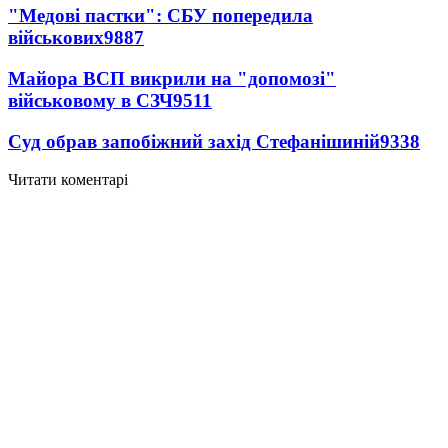
"Медові пастки": СБУ попередила
військових
9887
Майора ВСП викрили на "допомозі"
військовому в СЗЧ
9511
Суд обрав запобіжний захід Стефанішиній
9338
Читати коментарі