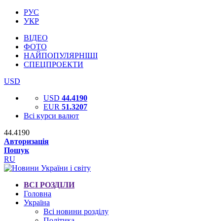
РУС
УКР
ВІДЕО
ФОТО
НАЙПОПУЛЯРНІШІ
СПЕЦПРОЕКТИ
USD
USD
44.4190
EUR
51.3207
Всі курси валют
44.4190
Авторизація
Пошук
RU
ВСІ РОЗДІЛИ
Головна
Україна
Всі новини розділу
Політика