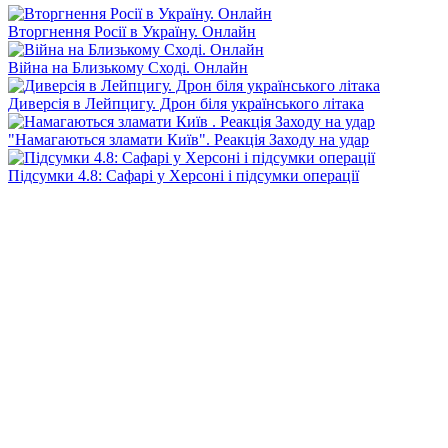
Вторгнення Росії в Україну. Онлайн
Війна на Близькому Сході. Онлайн
Диверсія в Лейпцигу. Дрон біля українського літака
"Намагаються зламати Київ". Реакція Заходу на удар
Підсумки 4.8: Сафарі у Херсоні і підсумки операції