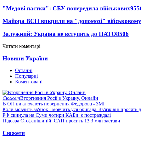
"Медові пастки": СБУ попередила військових
955
Майора ВСП викрили на "допомозі" військовому
Залужний: Україна не вступить до НАТО
8506
Читати коментарі
Новини України
Останні
Популярні
Коментовані
Сюжет
Вторгнення Росії в Україну. Онлайн
В ОП виключають повернення Федорова - ЗМІ
Коли мовчить зв'язок - мовчить уся бригада. Зв'язківці просять
РФ скинула на Суми чотири КАБи: є постраждалі
Підозра Стефанішиній: САП просить 13,3 млн застави
Сюжети