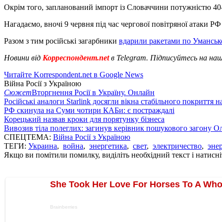
Окрім того, запланований імпорт із Словаччини потужністю 4
Нагадаємо, вночі 9 червня під час чергової повітряної атаки Р
Разом з тим російські загарбники
вдарили ракетами по Уманськ
Новини від
Корреспондент.net
в Telegram. Підписуйтесь на на
Читайте Korrespondent.net в Google News
Війна Росії з Україною
Сюжет
Вторгнення Росії в Україну. Онлайн
Російські аналоги Starlink досягли вікна стабільного покриття 
РФ скинула на Суми чотири КАБи: є постраждалі
Корецький назвав кроки для порятунку бізнеса
Вивозив тіла полеглих: загинув керівник пошукового загону О
СПЕЦТЕМА:
Війна Росії з Україною
ТЕГИ:
Украина
,
война
,
энергетика
,
свет
,
электричество
,
эне
Якщо ви помітили помилку, виділіть необхідний текст і натисніт