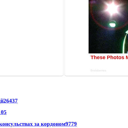
ії
26437
105
 консульствах за кордоном
9779