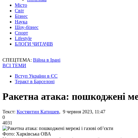
Місто
Світ
Бізнес
Наука
Шоу-бізнес
Спорт
Lifestyle
БЛОГИ ЧИТАЧІВ
СПЕЦТЕМА:
Війна в Ірані
ВСІ ТЕМИ
Вступ України в ЄС
Теракт в Барселоні
Ракетна атака: пошкоджені мер
Текст:
Костянтин Катишев
, 9 червня 2023, 11:47
0
4031
Фото: Харківська ОВА