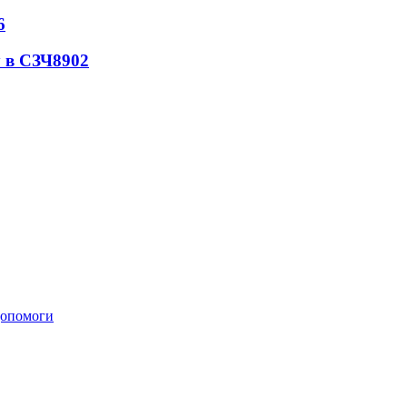
6
 в СЗЧ
8902
 допомоги