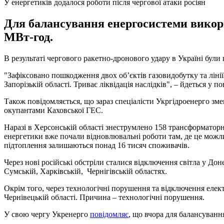
У енергетиків додалося роботи після чергової атаки росіян
Для балансування енергосистеми викори
МВт-год.
В результаті чергового ракетно-дронового удару в Україні були
"Зафіксовано пошкодження двох об’єктів газовидобутку та лінії
Запорізькій області. Триває ліквідація наслідків", – йдеться у п
Також повідомляється, що зараз спеціалісти Укргідроенерго зме
окупантами Каховської ГЕС.
Наразі в Херсонській області знеструмлено 158 трансформаторн
енергетики вже почали відновлювальні роботи там, де це можли
підтоплення залишаються понад 16 тисяч споживачів.
Через нові російські обстріли сталися відключення світла у Дон
Сумській, Харківській, Чернігівській областях.
Окрім того, через технологічні порушення та відключення елект
Чернівецькій області. Причина – технологічні порушення.
У свою чергу Укренерго
повідомляє
, що вчора для балансуванн