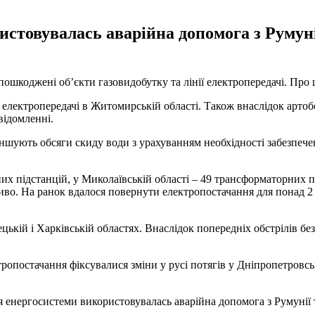
стовувалась аварійна допомога з Румуні
 пошкоджені об’єкти газовидобутку та лінії електропередачі. Про
 електропередачі в Житомирській області. Також внаслідок артоб
овідомленні.
ншують обсяги скиду води з урахуванням необхідності забезпечен
их підстанцій, у Миколаївській області – 49 трансформаторних п
во. На ранок вдалося повернути електропостачання для понад 2 ти
ецькій і Харківській областях. Внаслідок попередніх обстрілів бе
ропостачання фіксувалися зміни у русі потягів у Дніпропетровсь
я енергосистеми використовувалась аварійна допомога з Румунії