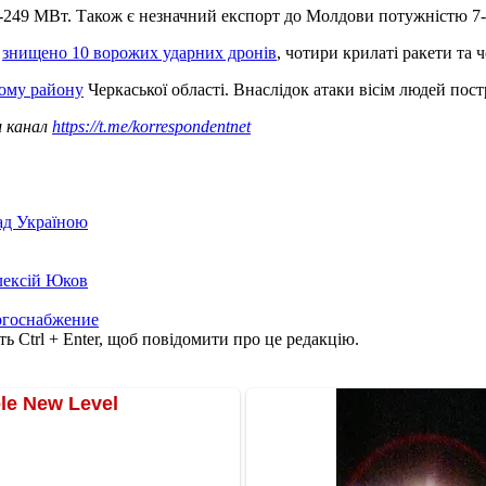
0-249 МВт. Також є незначний експорт до Молдови потужністю 7
Ф
знищено 10 ворожих ударних дронів
, чотири крилаті ракети та
ому району
Черкаської області. Внаслідок атаки вісім людей пост
ш канал
https://t.me/korrespondentnet
над Україною
лексій Юков
ргоснабжение
ь Ctrl + Enter, щоб повідомити про це редакцію.