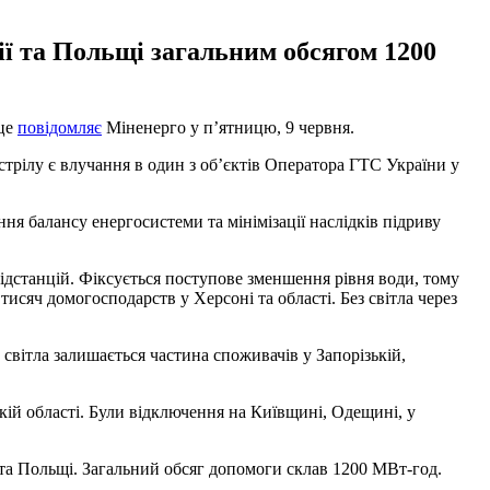
ї та Польщі загальним обсягом 1200
 це
повідомляє
Міненерго у п’ятницю, 9 червня.
стрілу є влучання в один з об’єктів Оператора ГТС України у
ня балансу енергосистеми та мінімізації наслідків підриву
ідстанцій. Фіксується поступове зменшення рівня води, тому
сяч домогосподарств у Херсоні та області. Без світла через
з світла залишається частина споживачів у Запорізькій,
кій області. Були відключення на Київщині, Одещині, у
 та Польщі. Загальний обсяг допомоги склав 1200 МВт-год.