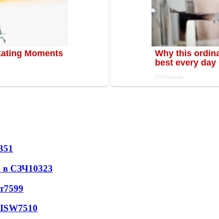
351
 в СЗЧ
10323
т
7599
 ISW
7510