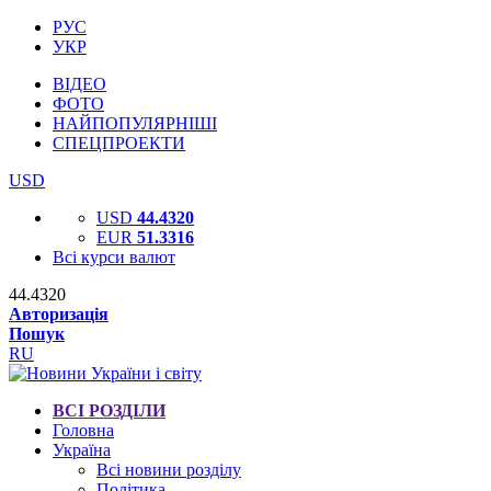
РУС
УКР
ВІДЕО
ФОТО
НАЙПОПУЛЯРНІШІ
СПЕЦПРОЕКТИ
USD
USD
44.4320
EUR
51.3316
Всі курси валют
44.4320
Авторизація
Пошук
RU
ВСІ РОЗДІЛИ
Головна
Україна
Всі новини розділу
Політика