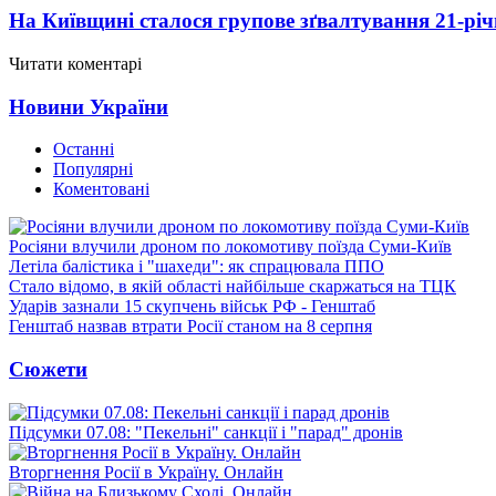
На Київщині сталося групове зґвалтування 21-річ
Читати коментарі
Новини України
Останні
Популярні
Коментовані
Росіяни влучили дроном по локомотиву поїзда Суми-Київ
Летіла балістика і "шахеди": як спрацювала ППО
Стало відомо, в якій області найбільше скаржаться на ТЦК
Ударів зазнали 15 скупчень військ РФ - Генштаб
Генштаб назвав втрати Росії станом на 8 серпня
Сюжети
Підсумки 07.08: "Пекельні" санкції і "парад" дронів
Вторгнення Росії в Україну. Онлайн