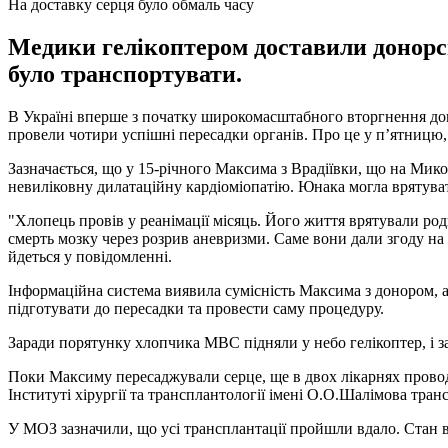
На доставку серця було обмаль часу
Медики гелікоптером доставили донорсь
було транспортувати.
В Україні вперше з початку широкомасштабного вторгнення доно
провели чотири успішні пересадки органів. Про це у п’ятницю,
Зазначається, що у 15-річного Максима з Врадіївки, що на Мик
невиліковну дилатаційну кардіоміопатію. Юнака могла врятува
"Хлопець провів у реанімації місяць. Його життя врятували роди
смерть мозку через розрив аневризми. Саме вони дали згоду на 
йдеться у повідомленні.
Інформаційна система виявила сумісність Максима з донором, а
підготувати до пересадки та провести саму процедуру.
Заради порятунку хлопчика МВС підняли у небо гелікоптер, і з
Поки Максиму пересаджували серце, ще в двох лікарнях пров
Інституті хірургії та трансплантології імені О.О.Шалімова тран
У МОЗ зазначили, що усі трансплантації пройшли вдало. Стан вс