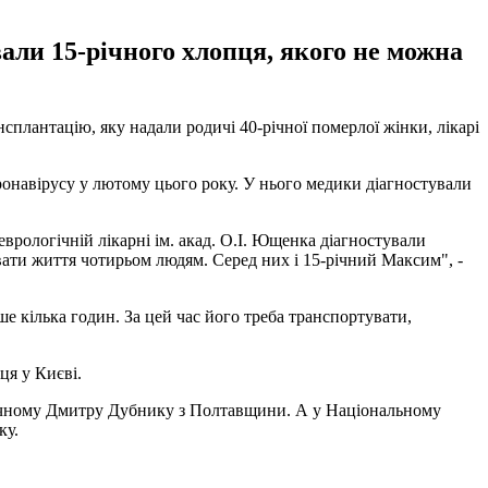
али 15-річного хлопця, якого не можна
плантацію, яку надали родичі 40-річної померлої жінки, лікарі
ронавірусу у лютому цього року. У нього медики діагностували
еврологічній лікарні ім. акад. О.І. Ющенка діагностували
увати життя чотирьом людям. Серед них і 15-річний Максим", -
е кілька годин. За цей час його треба транспортувати,
ця у Києві.
ічному Дмитру Дубнику з Полтавщини. А у Національному
ку.