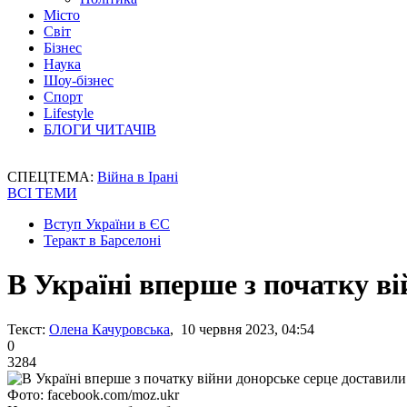
Місто
Світ
Бізнес
Наука
Шоу-бізнес
Спорт
Lifestyle
БЛОГИ ЧИТАЧІВ
СПЕЦТЕМА:
Війна в Ірані
ВСІ ТЕМИ
Вступ України в ЄС
Теракт в Барселоні
В Україні вперше з початку в
Текст:
Олена Качуровська
, 10 червня 2023, 04:54
0
3284
Фото: facebook.com/moz.ukr