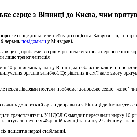
ке серце з Вінниці до Києва, чим врятув
рське серце доставили небом до пацієнта. Завдяки згоді на транс
 9 червня,
повідомили
у Мінздраві.
олаївщині, проблеми з серцем розпочалися після перенесеного ко
ти лише трансплантація.
чі 40-річної жінки, якій у Вінницькій обласній клінічній психон
вилучення органів загиблої. Це рішення її сім’ї дало змогу врят
ле перед лікарями постала проблема: донорське серце "живе" лиш
а годину донорський орган доправили з Вінниці до Інституту сер
одили трансплантації. У НДСЛ Охматдит пересадили нирку 16-р
сплантували печінку 46-річній киянці та нирку 22-річному чолові
іх пацієнтів наразі стабільний.