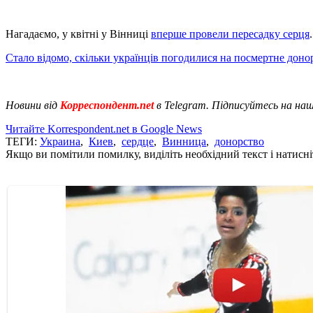
Нагадаємо, у квітні у Вінниці
вперше провели пересадку серця
Стало відомо, скільки українців погодилися на посмертне доно
Новини від
Корреспондент.net
в Telegram. Підписуйтесь на на
Читайте Korrespondent.net в Google News
ТЕГИ:
Украина
,
Киев
,
сердце
,
Винница
,
донорство
Якщо ви помітили помилку, виділіть необхідний текст і натисніт