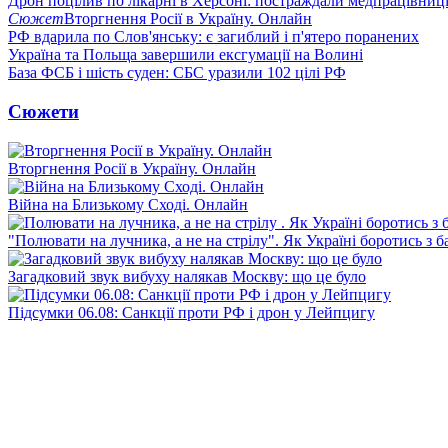
Дрон поцілив по лікарні в Херсоні: постраждали медпрацівниц
Сюжет
Вторгнення Росії в Україну. Онлайн
РФ вдарила по Слов'янську: є загиблий і п'ятеро поранених
Україна та Польща завершили ексгумації на Волині
База ФСБ і шість суден: СБС уразили 102 цілі РФ
Сюжети
Вторгнення Росії в Україну. Онлайн
Війна на Близькому Сході. Онлайн
"Полювати на лучника, а не на стрілу". Як Україні боротись з 
Загадковий звук вибуху налякав Москву: що це було
Підсумки 06.08: Санкції проти РФ і дрон у Лейпцигу