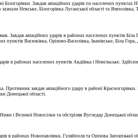
ні Білогорівки. Завдав авіаційних ударів по населених пунктах Н
 зазнали Невське, Білогорівка Луганської області та Ямполівка, 
 мав. Завдав авіаційних ударів в районах населених пунктів Біла 
 пунктів Васюківка, Оріхово-Василівка, Іванівське, Біла Гора, Д
рів в районах населених пунктів Авдіївка і Невельське. Здійсни
ка. Противник завдав авіаційного удару в районі Красногорівки. 
ки Донецької області.
 Ниви і Великої Новосілки та обстріляв Вугледар Донецької облас
рів в районах Новопавлівки, Гуляйполя та Оріхова Запорізької об