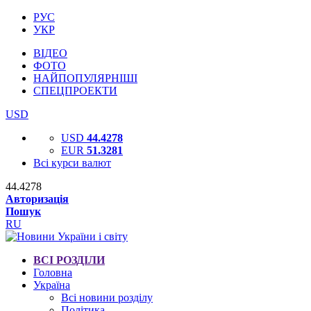
РУС
УКР
ВІДЕО
ФОТО
НАЙПОПУЛЯРНІШІ
СПЕЦПРОЕКТИ
USD
USD
44.4278
EUR
51.3281
Всі курси валют
44.4278
Авторизація
Пошук
RU
ВСІ РОЗДІЛИ
Головна
Україна
Всі новини розділу
Політика