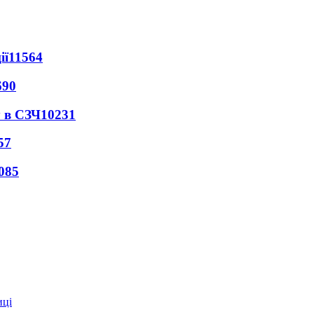
ії
11564
690
 в СЗЧ
10231
57
085