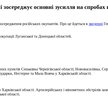
зосереджує основні зусилля на спробах п
 зосередження російських окупантів. Про це йдеться в
зведенні
Ген
окупації Луганської та Донецької областей.
них пунктів Сеньківка Чернігівської області; Нововасилівка, Сер
Бударки, Нестерне та Мала Вовча у Харківській області.
и Харківської області. Артилерійських і мінометних обстрілів за
кої області.