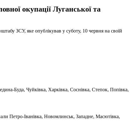
овної окупації Луганської та
штабу ЗСУ, яке опублікував у суботу, 10 червня на своїй
едина-Буда, Чуйківка, Харківка, Соснівка, Степок, Попівка,
знали Петро-Іванівка, Новомлинськ, Западне, Масютівка,