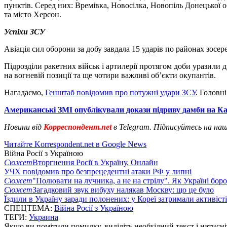
пунктів. Серед них: Времівка, Новосілка, Новопіль Донецької об
та місто Херсон.
Успіхи ЗСУ
Авіація сил оборони за добу завдала 15 ударів по районах зосе
Підрозділи ракетних військ і артилерії протягом доби уразили 
на вогневій позиції та ще чотири важливі об’єкти окупантів.
Нагадаємо,
Генштаб повідомив про потужні удари ЗСУ
. Головн
Американські ЗМІ опублікували докази підриву дамби на К
Новини від
Корреспондент.net
в Telegram. Підписуйтесь на на
Читайте Korrespondent.net в Google News
Війна Росії з Україною
Сюжет
Вторгнення Росії в Україну. Онлайн
УЧХ повідомив про безпрецедентні атаки РФ у липні
Сюжет
"Полювати на лучника, а не на стрілу". Як Україні бор
Сюжет
Загадковий звук вибуху налякав Москву: що це було
Їздили в Україну заради полонених: у Кореї затримали активіст
СПЕЦТЕМА:
Війна Росії з Україною
ТЕГИ:
Украина
Якщо ви помітили помилку, виділіть необхідний текст і натисніт