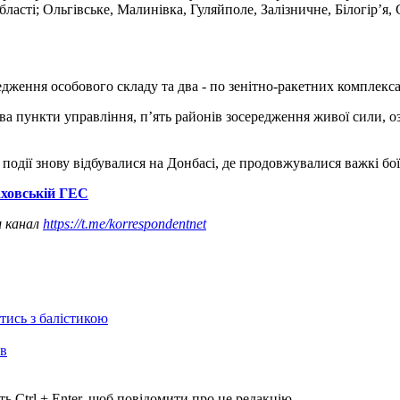
ласті; Ольгівське, Малинівка, Гуляйполе, Залізничне, Білогір’я, 
редження особового складу та два - по зенітно-ракетних комплекс
два пункти управління, пʼять районів зосередження живої сили, оз
і події знову відбувалися на Донбасі, де продовжувалися важкі бо
аховській ГЕС
ш канал
https://t.me/korrespondentnet
отись з балістикою
ів
ь Ctrl + Enter, щоб повідомити про це редакцію.