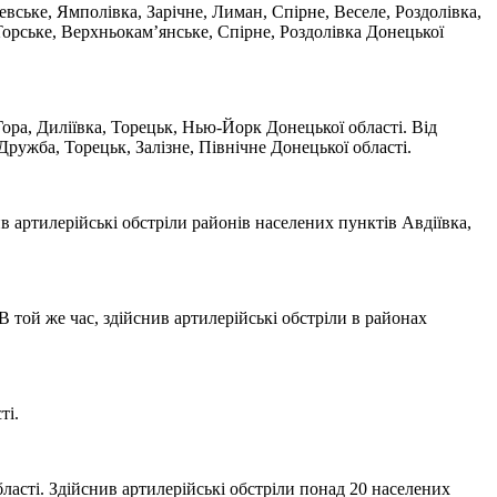
евське, Ямполівка, Зарічне, Лиман, Спірне, Веселе, Роздолівка,
Торське, Верхньокам’янське, Спірне, Роздолівка Донецької
Гора, Диліївка, Торецьк, Нью-Йорк Донецької області. Від
ружба, Торецьк, Залізне, Північне Донецької області.
в артилерійські обстріли районів населених пунктів Авдіївка,
В той же час, здійснив артилерійські обстріли в районах
ті.
ласті. Здійснив артилерійські обстріли понад 20 населених