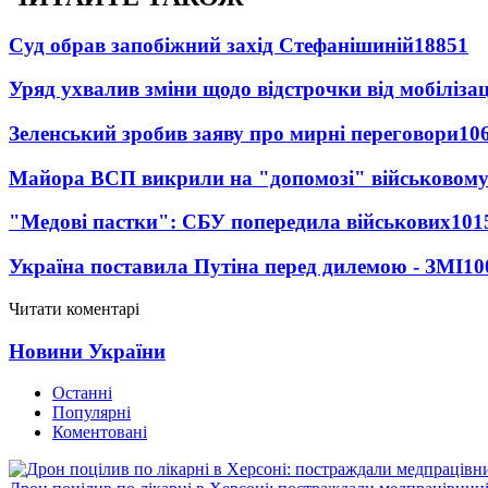
Суд обрав запобіжний захід Стефанішиній
18851
Уряд ухвалив зміни щодо відстрочки від мобілізац
Зеленський зробив заяву про мирні переговори
10
Майора ВСП викрили на "допомозі" військовому
"Медові пастки": СБУ попередила військових
101
Україна поставила Путіна перед дилемою - ЗМІ
10
Читати коментарі
Новини України
Останні
Популярні
Коментовані