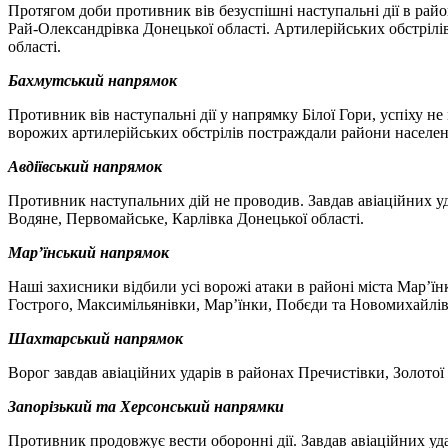
Протягом доби противник вів безуспішні наступальні дії в райо
Рай-Олександрівка Донецької області. Артилерійських обстрілів
області.
Бахмутський напрямок
Противник вів наступальні дії у напрямку Білої Гори, успіху не
ворожих артилерійських обстрілів постраждали райони населених
Авдіївський напрямок
Противник наступальних дій не проводив. Завдав авіаційних уда
Водяне, Первомайське, Карлівка Донецької області.
Мар’їнський напрямок
Наші захисники відбили усі ворожі атаки в районі міста Мар’їн
Гострого, Максимільянівки, Мар’їнки, Побєди та Новомихайлів
Шахтарський напрямок
Ворог завдав авіаційних ударів в районах Пречистівки, Золотої
Запорізький та Херсонський напрямки
Противник продовжує вести оборонні дії. Завдав авіаційних уда