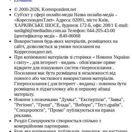
© 2000-2026, Korrespondent.net
Суб'єкт у сфері онлайн-медіа Назва онлайн-медіа –
«КореспонденТ.net» Адреса: 02091, місто Київ,
ХАРКІВСЬКЕ ШОСЕ, будинок 172-Б, офіс 208/1 E-mail:
sunlight@mediadim.com.ua
Телефон: 044-205-43-00
Ідентифікатор медіа – R40-06068
Використання будь-яких матеріалів, розміщених на
сайті, дозволяється за умови посилання на
Корреспондент.net.
При копіюванні матеріалів зі сторінки « Новини України
і світу» , для інтернет - видань - обов'язкове пряме
відкрите для пошукових систем гіперпосилання .
Посилання має бути розміщена в незалежності від
повного або часткового використання матеріалів.
Гіперпосилання ( для інтернет - видань) - повинна бути
розміщена в підзаголовку або в першому абзаці
матеріалу.
Новини з позначками "Думка", "Експертиза", "Заява",
"Регіони", "Гроші", "Влада", "Вибори", "Тест-драйв",
"Спецпроекти", "Промо" публікуються на правах
реклами.
Розділ Спецпроекти створюється спільно з
комерційними партнерами.
Будь яке копіювання, публікація, передрук, чи наступне