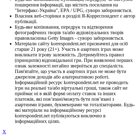
поширення інформації, що містить посилання на
"Інтерфакс-Україна", EPA / UPG, суворо забороняється.
Власник веб-сторінки в розділі Я-Корреспондент є автор
публікації.
Будь-яке копіювання, передрук та відтворення
фотографічних творів та/або аудіовізуальних творів
правовласника Getty Images - суворо забороняється.
Матеріали сайту korrespondent.net призначені для осіб
старше 21 року (21+). Участь в азартних іграх може
викликати ігрову залежність. Дотримуйтесь правил
(принципів) відповідальної гри. При виявленні перших
ознак залежності негайно зверніться до спеціаліста.
Пам'ятайте, що участь в азартних іграх не може бути
джерелом доходів або альтернативою роботі.
Інформаційний ресурс korrespondent.net не проводить
ігри на реальні та/або віртуальні гроші, також сайт не
приймає ні в якій формі оплату ставок та інших
платежів, які пов’язані/можуть бути пов’язані з
азартними іграми, букмекерами чи тоталізаторами. Будь-
які матеріали на інформаційному ресурсі
korrespondent.net публікуються виключно в
інформаційних цілях.
X