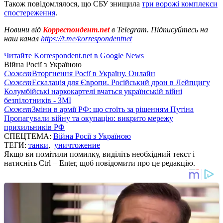
Також повідомлялося, що СБУ знищила
три ворожі комплекси
спостереження
.
Новини від
Корреспондент.net
в Telegram. Підписуйтесь на
наш канал
https://t.me/korrespondentnet
Читайте Korrespondent.net в Google News
Війна Росії з Україною
Сюжет
Вторгнення Росії в Україну. Онлайн
Сюжет
Ескалація для Європи. Російський дрон в Лейпцигу
Колумбійські наркокартелі вчаться українській війні
безпілотників - ЗМІ
Сюжет
Зміни в армії РФ: що стоїть за рішенням Путіна
Пропагували війну та окупацію: викрито мережу
прихильників РФ
СПЕЦТЕМА:
Війна Росії з Україною
ТЕГИ:
танки
,
уничтожение
Якщо ви помітили помилку, виділіть необхідний текст і
натисніть Ctrl + Enter, щоб повідомити про це редакцію.