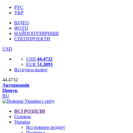
РУС
УКР
ВІДЕО
ФОТО
НАЙПОПУЛЯРНІШІ
СПЕЦПРОЕКТИ
USD
USD
44.4732
EUR
51.3093
Всі курси валют
44.4732
Авторизація
Пошук
RU
ВСІ РОЗДІЛИ
Головна
Україна
Всі новини розділу
Політика