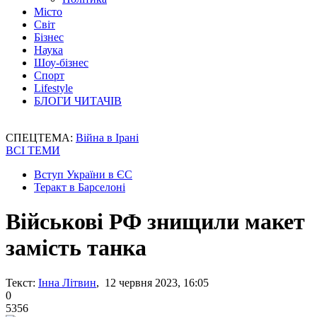
Місто
Світ
Бізнес
Наука
Шоу-бізнес
Спорт
Lifestyle
БЛОГИ ЧИТАЧІВ
СПЕЦТЕМА:
Війна в Ірані
ВСІ ТЕМИ
Вступ України в ЄС
Теракт в Барселоні
Військові РФ знищили макет
замість танка
Текст:
Інна Літвин
, 12 червня 2023, 16:05
0
5356