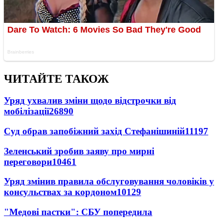
ЧИТАЙТЕ ТАКОЖ
Уряд ухвалив зміни щодо відстрочки від
мобілізації
26890
Суд обрав запобіжний захід Стефанішиній
11197
Зеленський зробив заяву про мирні
переговори
10461
Уряд змінив правила обслуговування чоловіків у
консульствах за кордоном
10129
"Медові пастки": СБУ попередила