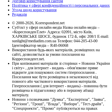
Договір користування сайтом
Політика у сфері конфіденційності і персональних даних
Угода щодо користування
Редакція
© 2000-2026, Korrespondent.net
Суб'єкт у сфері онлайн-медіа Назва онлайн-медіа –
«КореспонденТ.net» Адреса: 02091, місто Київ,
ХАРКІВСЬКЕ ШОСЕ, будинок 172-Б, офіс 208/1 E-mail:
sunlight@mediadim.com.ua
Телефон: 044-205-43-00
Ідентифікатор медіа – R40-06068
Використання будь-яких матеріалів, розміщених на
сайті, дозволяється за умови посилання на
Корреспондент.net.
При копіюванні матеріалів зі сторінки « Новини України
і світу» , для інтернет - видань - обов'язкове пряме
відкрите для пошукових систем гіперпосилання .
Посилання має бути розміщена в незалежності від
повного або часткового використання матеріалів.
Гіперпосилання ( для інтернет - видань) - повинна бути
розміщена в підзаголовку або в першому абзаці
матеріалу.
Новини з позначками "Думка", "Експертиза", "Заява",
"Регіони", "Гроші", "Влада", "Вибори", "Тест-драйв",
"Спецпроекти", "Промо" публікуються на правах