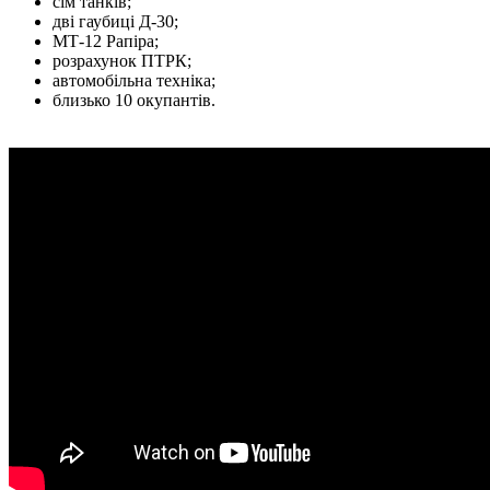
сім танків;
дві гаубиці Д-30;
МТ-12 Рапіра;
розрахунок ПТРК;
автомобільна техніка;
близько 10 окупантів.