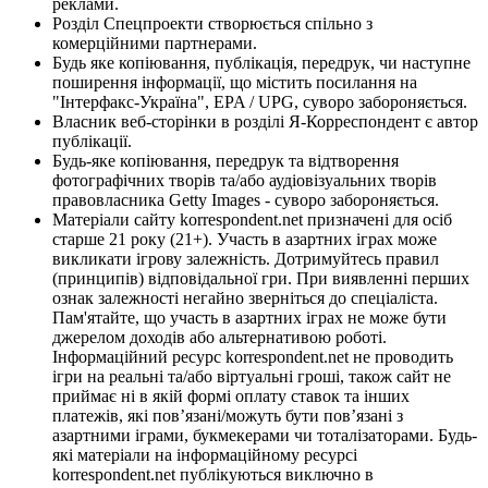
реклами.
Розділ Спецпроекти створюється спільно з
комерційними партнерами.
Будь яке копіювання, публікація, передрук, чи наступне
поширення інформації, що містить посилання на
"Інтерфакс-Україна", EPA / UPG, суворо забороняється.
Власник веб-сторінки в розділі Я-Корреспондент є автор
публікації.
Будь-яке копіювання, передрук та відтворення
фотографічних творів та/або аудіовізуальних творів
правовласника Getty Images - суворо забороняється.
Матеріали сайту korrespondent.net призначені для осіб
старше 21 року (21+). Участь в азартних іграх може
викликати ігрову залежність. Дотримуйтесь правил
(принципів) відповідальної гри. При виявленні перших
ознак залежності негайно зверніться до спеціаліста.
Пам'ятайте, що участь в азартних іграх не може бути
джерелом доходів або альтернативою роботі.
Інформаційний ресурс korrespondent.net не проводить
ігри на реальні та/або віртуальні гроші, також сайт не
приймає ні в якій формі оплату ставок та інших
платежів, які пов’язані/можуть бути пов’язані з
азартними іграми, букмекерами чи тоталізаторами. Будь-
які матеріали на інформаційному ресурсі
korrespondent.net публікуються виключно в