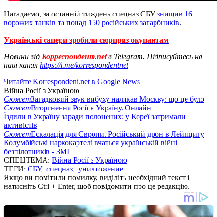
Нагадаємо, за останній тиждень спецназ СБУ
знищив 16
ворожих танків та понад 150 російських загарбників
.
Українські сапери зробили сюрприз окупантам
Новини від
Корреспондент.net
в Telegram. Підписуйтесь на
наш канал
https://t.me/korrespondentnet
Читайте Korrespondent.net в Google News
Війна Росії з Україною
Сюжет
Загадковий звук вибуху налякав Москву: що це було
Сюжет
Вторгнення Росії в Україну. Онлайн
Їздили в Україну заради полонених: у Кореї затримали
активістів
Сюжет
Ескалація для Європи. Російський дрон в Лейпцигу
Колумбійські наркокартелі вчаться українській війні
безпілотників - ЗМІ
СПЕЦТЕМА:
Війна Росії з Україною
ТЕГИ:
СБУ
,
спецназ
,
уничтожение
Якщо ви помітили помилку, виділіть необхідний текст і
натисніть Ctrl + Enter, щоб повідомити про це редакцію.