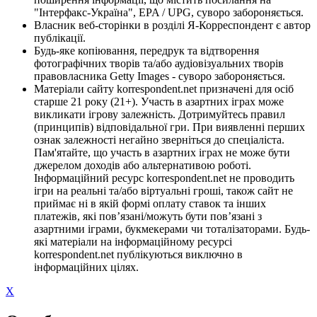
"Інтерфакс-Україна", EPA / UPG, суворо забороняється.
Власник веб-сторінки в розділі Я-Корреспондент є автор
публікації.
Будь-яке копіювання, передрук та відтворення
фотографічних творів та/або аудіовізуальних творів
правовласника Getty Images - суворо забороняється.
Матеріали сайту korrespondent.net призначені для осіб
старше 21 року (21+). Участь в азартних іграх може
викликати ігрову залежність. Дотримуйтесь правил
(принципів) відповідальної гри. При виявленні перших
ознак залежності негайно зверніться до спеціаліста.
Пам'ятайте, що участь в азартних іграх не може бути
джерелом доходів або альтернативою роботі.
Інформаційний ресурс korrespondent.net не проводить
ігри на реальні та/або віртуальні гроші, також сайт не
приймає ні в якій формі оплату ставок та інших
платежів, які пов’язані/можуть бути пов’язані з
азартними іграми, букмекерами чи тоталізаторами. Будь-
які матеріали на інформаційному ресурсі
korrespondent.net публікуються виключно в
інформаційних цілях.
X