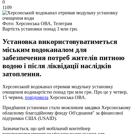
0
1109
Фото: Херсонська ОВА, Телеграм
Вартість установки понад 3 млн грн.
Установка використовуватиметься
міським водоканалом для
забезпечення потреб жителів питною
водою і після ліквідації наслідків
затоплення.
Херсонський водоканал отримав модульну установку
очищення водивартістю понад три млн грн. Про це у четвер,
15 червня,
повідомила
Херсонська ОВА.
Придбання установки стало можливим завдяки Херсонському
обласному благодійному фонду Об'єднання" за фінансової
підтримки США (USAID).
Зазначається, що цей мобільний контейнер
використовуватиметься міським водоканалом для