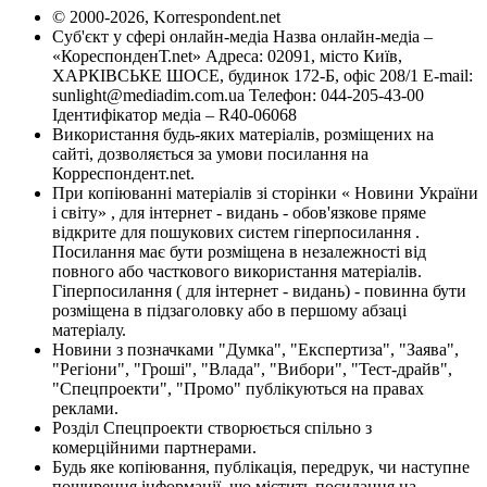
© 2000-2026, Korrespondent.net
Суб'єкт у сфері онлайн-медіа Назва онлайн-медіа –
«КореспонденТ.net» Адреса: 02091, місто Київ,
ХАРКІВСЬКЕ ШОСЕ, будинок 172-Б, офіс 208/1 E-mail:
sunlight@mediadim.com.ua
Телефон: 044-205-43-00
Ідентифікатор медіа – R40-06068
Використання будь-яких матеріалів, розміщених на
сайті, дозволяється за умови посилання на
Корреспондент.net.
При копіюванні матеріалів зі сторінки « Новини України
і світу» , для інтернет - видань - обов'язкове пряме
відкрите для пошукових систем гіперпосилання .
Посилання має бути розміщена в незалежності від
повного або часткового використання матеріалів.
Гіперпосилання ( для інтернет - видань) - повинна бути
розміщена в підзаголовку або в першому абзаці
матеріалу.
Новини з позначками "Думка", "Експертиза", "Заява",
"Регіони", "Гроші", "Влада", "Вибори", "Тест-драйв",
"Спецпроекти", "Промо" публікуються на правах
реклами.
Розділ Спецпроекти створюється спільно з
комерційними партнерами.
Будь яке копіювання, публікація, передрук, чи наступне
поширення інформації, що містить посилання на