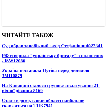
ЧИТАЙТЕ ТАКОЖ
Суд обрав запобіжний захід Стефанішиній
22341
РФ створила "українську бригаду" з полонених
- ISW
12086
Україна поставила Путіна перед дилемою -
ЗМІ
10879
На Київщині сталося групове зґвалтування 21-
річної дівчини
8169
Стало відомо, в якій області найбільше
скаржаться на ТЦК
7941