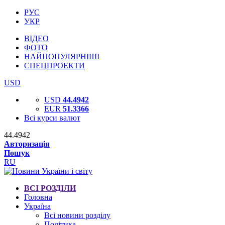
РУС
УКР
ВІДЕО
ФОТО
НАЙПОПУЛЯРНІШІ
СПЕЦПРОЕКТИ
USD
USD
44.4942
EUR
51.3366
Всі курси валют
44.4942
Авторизація
Пошук
RU
ВСІ РОЗДІЛИ
Головна
Україна
Всі новини розділу
Політика