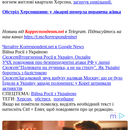
вогнем житлові квартали Херсона,
загинув цивільний.
Обстріл Херсонщини: у лікарні померла поранена жінка
Новини від
Корреспондент.net
в Telegram. Підписуйтесь на
наш канал
https://t.me/korrespondentnet
Читайте Korrespondent.net в Google News
Війна Росії з Україною
Сюжет
Вторгнення Росії в Україну. Онлайн
УЧХ повідомив про безпрецедентні атаки РФ у липні
Сюжет
"Полювати на лучника, а не на стрілу". Як Україні
боротись з балістикою
Сюжет
Загадковий звук вибуху налякав Москву: що це було
Їздили в Україну заради полонених: у Кореї затримали
активістів
СПЕЦТЕМА:
Війна Росії з Україною
ТЕГИ:
Херсон
,
обстрел
,
погибшие
Якщо ви помітили помилку, виділіть необхідний текст і
натисніть Ctrl + Enter, щоб повідомити про це редакцію.