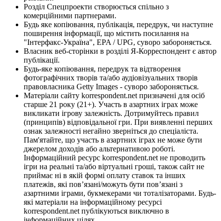
Розділ Спецпроекти створюється спільно з
комерційними партнерами.
Будь яке копіювання, публікація, передрук, чи наступне
поширення інформації, що містить посилання на
"Інтерфакс-Україна", EPA / UPG, суворо забороняється.
Власник веб-сторінки в розділі Я-Корреспондент є автор
публікації.
Будь-яке копіювання, передрук та відтворення
фотографічних творів та/або аудіовізуальних творів
правовласника Getty Images - суворо забороняється.
Матеріали сайту korrespondent.net призначені для осіб
старше 21 року (21+). Участь в азартних іграх може
викликати ігрову залежність. Дотримуйтесь правил
(принципів) відповідальної гри. При виявленні перших
ознак залежності негайно зверніться до спеціаліста.
Пам'ятайте, що участь в азартних іграх не може бути
джерелом доходів або альтернативою роботі.
Інформаційний ресурс korrespondent.net не проводить
ігри на реальні та/або віртуальні гроші, також сайт не
приймає ні в якій формі оплату ставок та інших
платежів, які пов’язані/можуть бути пов’язані з
азартними іграми, букмекерами чи тоталізаторами. Будь-
які матеріали на інформаційному ресурсі
korrespondent.net публікуються виключно в
інформаційних цілях.