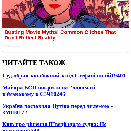
ЧИТАЙТЕ ТАКОЖ
Суд обрав запобіжний захід Стефанішиній
19401
Майора ВСП викрили на "допомозі"
військовому в СЗЧ
10246
Україна поставила Путіна перед дилемою -
ЗМІ
10172
Київ про рішення Швеції щодо судна: Це
прецедент
7549