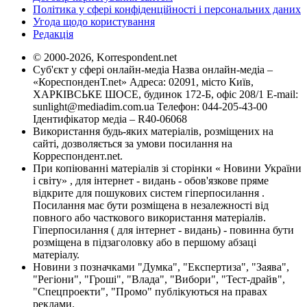
Політика у сфері конфіденційності і персональних даних
Угода щодо користування
Редакція
© 2000-2026, Korrespondent.net
Суб'єкт у сфері онлайн-медіа Назва онлайн-медіа –
«КореспонденТ.net» Адреса: 02091, місто Київ,
ХАРКІВСЬКЕ ШОСЕ, будинок 172-Б, офіс 208/1 E-mail:
sunlight@mediadim.com.ua
Телефон: 044-205-43-00
Ідентифікатор медіа – R40-06068
Використання будь-яких матеріалів, розміщених на
сайті, дозволяється за умови посилання на
Корреспондент.net.
При копіюванні матеріалів зі сторінки « Новини України
і світу» , для інтернет - видань - обов'язкове пряме
відкрите для пошукових систем гіперпосилання .
Посилання має бути розміщена в незалежності від
повного або часткового використання матеріалів.
Гіперпосилання ( для інтернет - видань) - повинна бути
розміщена в підзаголовку або в першому абзаці
матеріалу.
Новини з позначками "Думка", "Експертиза", "Заява",
"Регіони", "Гроші", "Влада", "Вибори", "Тест-драйв",
"Спецпроекти", "Промо" публікуються на правах
реклами.