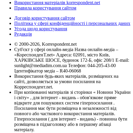
Використання матеріалів korrespondent.net
Правила користування сайтом
Договір користування сайтом
Політика у сфері конфіденційності і персональних даних
Угода щодо користування
Редакція
© 2000-2026, Korrespondent.net
Суб'єкт у сфері онлайн-медіа Назва онлайн-медіа –
«КореспонденТ.net» Адреса: 02091, місто Київ,
ХАРКІВСЬКЕ ШОСЕ, будинок 172-Б, офіс 208/1 E-mail:
sunlight@mediadim.com.ua
Телефон: 044-205-43-00
Ідентифікатор медіа – R40-06068
Використання будь-яких матеріалів, розміщених на
сайті, дозволяється за умови посилання на
Корреспондент.net.
При копіюванні матеріалів зі сторінки « Новини України
і світу» , для інтернет - видань - обов'язкове пряме
відкрите для пошукових систем гіперпосилання .
Посилання має бути розміщена в незалежності від
повного або часткового використання матеріалів.
Гіперпосилання ( для інтернет - видань) - повинна бути
розміщена в підзаголовку або в першому абзаці
матеріалу.