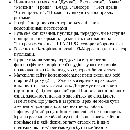
Новини з позначками "Думка", "Експертиза", "Заява",
"Регіони", "Гроші", "Влада", "Вибори", "Тест-драйв",
"Спецпроекти", "Промо" публікуються на правах
реклами.
Розділ Спецпроекти створюється спільно з
комерційними партнерами.
Будь яке копіювання, публікація, передрук, чи наступне
поширення інформації, що містить посилання на
"Інтерфакс-Україна", EPA / UPG, суворо забороняється.
Власник веб-сторінки в розділі Я-Корреспондент є автор
публікації.
Будь-яке копіювання, передрук та відтворення
фотографічних творів та/або аудіовізуальних творів
правовласника Getty Images - суворо забороняється.
Матеріали сайту korrespondent.net призначені для осіб
старше 21 року (21+). Участь в азартних іграх може
викликати ігрову залежність. Дотримуйтесь правил
(принципів) відповідальної гри. При виявленні перших
ознак залежності негайно зверніться до спеціаліста.
Пам'ятайте, що участь в азартних іграх не може бути
джерелом доходів або альтернативою роботі.
Інформаційний ресурс korrespondent.net не проводить
ігри на реальні та/або віртуальні гроші, також сайт не
приймає ні в якій формі оплату ставок та інших
платежів, які пов’язані/можуть бути пов’язані з