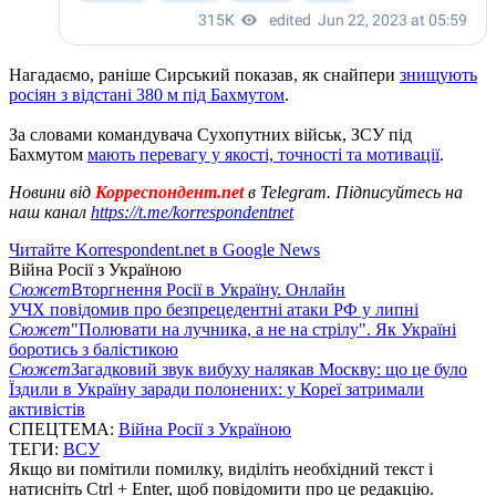
Нагадаємо, раніше Сирський показав, як снайпери
знищують
росіян з відстані 380 м під Бахмутом
.
За словами командувача Сухопутних військ, ЗСУ під
Бахмутом
мають перевагу у якості, точності та мотивації
.
Новини від
Корреспондент.net
в Telegram. Підписуйтесь на
наш канал
https://t.me/korrespondentnet
Читайте Korrespondent.net в Google News
Війна Росії з Україною
Сюжет
Вторгнення Росії в Україну. Онлайн
УЧХ повідомив про безпрецедентні атаки РФ у липні
Сюжет
"Полювати на лучника, а не на стрілу". Як Україні
боротись з балістикою
Сюжет
Загадковий звук вибуху налякав Москву: що це було
Їздили в Україну заради полонених: у Кореї затримали
активістів
СПЕЦТЕМА:
Війна Росії з Україною
ТЕГИ:
ВСУ
Якщо ви помітили помилку, виділіть необхідний текст і
натисніть Ctrl + Enter, щоб повідомити про це редакцію.