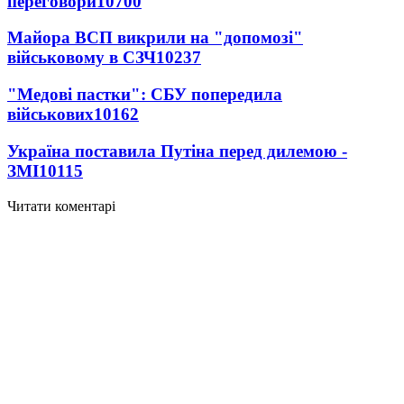
переговори
10700
Майора ВСП викрили на "допомозі"
військовому в СЗЧ
10237
"Медові пастки": СБУ попередила
військових
10162
Україна поставила Путіна перед дилемою -
ЗМІ
10115
Читати коментарі