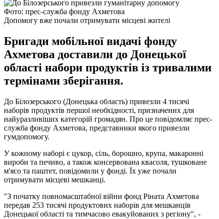
Фото: прес-служба фонду Ахметова
Допомогу вже почали отримувати місцеві жителі
Бригади мобільної видачі фонду
Ахметова доставили до Донецької
області набори продуктів із тривалими
термінами зберігання.
До Білозерського (Донецька область) привезли 4 тисячі
наборів продуктів першої необхідності, призначених для
найуразливіших категорій громадян. Про це повідомляє прес-
служба фонду Ахметова, представники якого привезли
гумдопомогу.
У кожному наборі є цукор, сіль, борошно, крупа, макаронні
вироби та печиво, а також консервована квасоля, тушковане
м'ясо та паштет, повідомили у фонді. Їх уже почали
отримувати місцеві мешканці.
"З початку повномасштабної війни фонд Ріната Ахметова
передав 253 тисячі продуктових наборів для мешканців
Донецької області та тимчасово евакуйованих з регіону", -