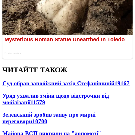
ЧИТАЙТЕ ТАКОЖ
Суд обрав запобіжний захід Стефанішиній
19167
Уряд ухвалив зміни щодо відстрочки від
мобілізації
11579
Зеленський зробив заяву про мирні
переговори
10700
Майора ВСП викрили на "допомозі"