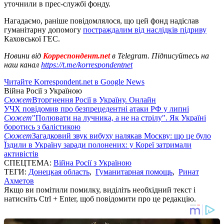
уточнили в прес-службі фонду.
Нагадаємо, раніше повідомлялося, що цей фонд надіслав
гуманітарну допомогу
постраждалим від наслідків підриву
Каховської ГЕС.
Новини від
Корреспондент.net
в Telegram. Підписуйтесь на
наш канал
https://t.me/korrespondentnet
Читайте Korrespondent.net в Google News
Війна Росії з Україною
Сюжет
Вторгнення Росії в Україну. Онлайн
УЧХ повідомив про безпрецедентні атаки РФ у липні
Сюжет
"Полювати на лучника, а не на стрілу". Як Україні
боротись з балістикою
Сюжет
Загадковий звук вибуху налякав Москву: що це було
Їздили в Україну заради полонених: у Кореї затримали
активістів
СПЕЦТЕМА:
Війна Росії з Україною
ТЕГИ:
Донецкая область
,
Гуманитарная помощь
,
Ринат
Ахметов
Якщо ви помітили помилку, виділіть необхідний текст і
натисніть Ctrl + Enter, щоб повідомити про це редакцію.