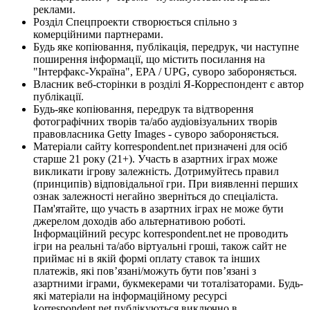
реклами.
Розділ Спецпроекти створюється спільно з
комерційними партнерами.
Будь яке копіювання, публікація, передрук, чи наступне
поширення інформації, що містить посилання на
"Інтерфакс-Україна", EPA / UPG, суворо забороняється.
Власник веб-сторінки в розділі Я-Корреспондент є автор
публікації.
Будь-яке копіювання, передрук та відтворення
фотографічних творів та/або аудіовізуальних творів
правовласника Getty Images - суворо забороняється.
Матеріали сайту korrespondent.net призначені для осіб
старше 21 року (21+). Участь в азартних іграх може
викликати ігрову залежність. Дотримуйтесь правил
(принципів) відповідальної гри. При виявленні перших
ознак залежності негайно зверніться до спеціаліста.
Пам'ятайте, що участь в азартних іграх не може бути
джерелом доходів або альтернативою роботі.
Інформаційний ресурс korrespondent.net не проводить
ігри на реальні та/або віртуальні гроші, також сайт не
приймає ні в якій формі оплату ставок та інших
платежів, які пов’язані/можуть бути пов’язані з
азартними іграми, букмекерами чи тоталізаторами. Будь-
які матеріали на інформаційному ресурсі
korrespondent.net публікуються виключно в