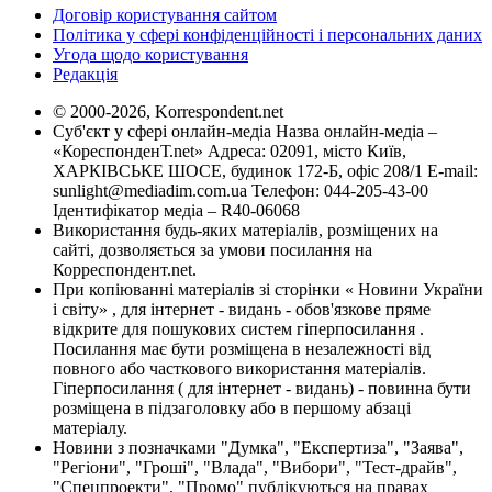
Договір користування сайтом
Політика у сфері конфіденційності і персональних даних
Угода щодо користування
Редакція
© 2000-2026, Korrespondent.net
Суб'єкт у сфері онлайн-медіа Назва онлайн-медіа –
«КореспонденТ.net» Адреса: 02091, місто Київ,
ХАРКІВСЬКЕ ШОСЕ, будинок 172-Б, офіс 208/1 E-mail:
sunlight@mediadim.com.ua
Телефон: 044-205-43-00
Ідентифікатор медіа – R40-06068
Використання будь-яких матеріалів, розміщених на
сайті, дозволяється за умови посилання на
Корреспондент.net.
При копіюванні матеріалів зі сторінки « Новини України
і світу» , для інтернет - видань - обов'язкове пряме
відкрите для пошукових систем гіперпосилання .
Посилання має бути розміщена в незалежності від
повного або часткового використання матеріалів.
Гіперпосилання ( для інтернет - видань) - повинна бути
розміщена в підзаголовку або в першому абзаці
матеріалу.
Новини з позначками "Думка", "Експертиза", "Заява",
"Регіони", "Гроші", "Влада", "Вибори", "Тест-драйв",
"Спецпроекти", "Промо" публікуються на правах