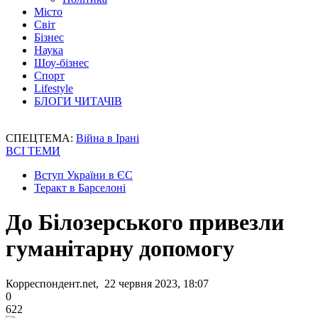
Місто
Світ
Бізнес
Наука
Шоу-бізнес
Спорт
Lifestyle
БЛОГИ ЧИТАЧІВ
СПЕЦТЕМА:
Війна в Ірані
ВСІ ТЕМИ
Вступ України в ЄС
Теракт в Барселоні
До Білозерського привезли
гуманітарну допомогу
Корреспондент.net, 22 червня 2023, 18:07
0
622