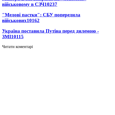
військовому в СЗЧ
10237
"Медові пастки": СБУ попередила
військових
10162
Україна поставила Путіна перед дилемою -
ЗМІ
10115
Читати коментарі