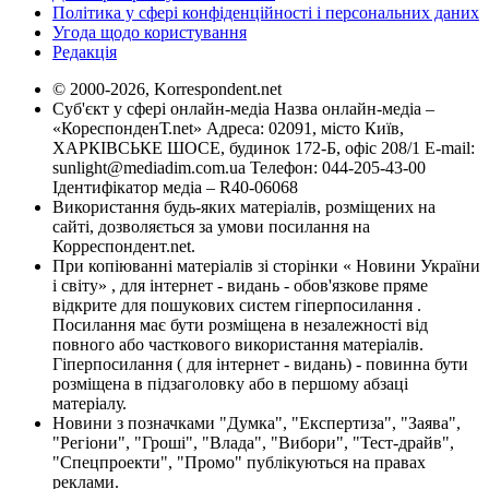
Політика у сфері конфіденційності і персональних даних
Угода щодо користування
Редакція
© 2000-2026, Korrespondent.net
Суб'єкт у сфері онлайн-медіа Назва онлайн-медіа –
«КореспонденТ.net» Адреса: 02091, місто Київ,
ХАРКІВСЬКЕ ШОСЕ, будинок 172-Б, офіс 208/1 E-mail:
sunlight@mediadim.com.ua
Телефон: 044-205-43-00
Ідентифікатор медіа – R40-06068
Використання будь-яких матеріалів, розміщених на
сайті, дозволяється за умови посилання на
Корреспондент.net.
При копіюванні матеріалів зі сторінки « Новини України
і світу» , для інтернет - видань - обов'язкове пряме
відкрите для пошукових систем гіперпосилання .
Посилання має бути розміщена в незалежності від
повного або часткового використання матеріалів.
Гіперпосилання ( для інтернет - видань) - повинна бути
розміщена в підзаголовку або в першому абзаці
матеріалу.
Новини з позначками "Думка", "Експертиза", "Заява",
"Регіони", "Гроші", "Влада", "Вибори", "Тест-драйв",
"Спецпроекти", "Промо" публікуються на правах
реклами.