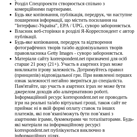
Розділ Спецпроекти створюється спільно з
комерційними партнерами.
Будь яке копіювання, публікація, передрук, чи наступне
поширення інформації, що містить посилання на
"Інтерфакс-Україна", EPA / UPG, суворо забороняється.
Власник веб-сторінки в розділі Я-Корреспондент є автор
публікації.
Будь-яке копіювання, передрук та відтворення
фотографічних творів та/або аудіовізуальних творів
правовласника Getty Images - суворо забороняється.
Матеріали сайту korrespondent.net призначені для осіб
старше 21 року (21+). Участь в азартних іграх може
викликати ігрову залежність. Дотримуйтесь правил
(принципів) відповідальної гри. При виявленні перших
ознак залежності негайно зверніться до спеціаліста.
Пам'ятайте, що участь в азартних іграх не може бути
джерелом доходів або альтернативою роботі.
Інформаційний ресурс korrespondent.net не проводить
ігри на реальні та/або віртуальні гроші, також сайт не
приймає ні в якій формі оплату ставок та інших
платежів, які пов’язані/можуть бути пов’язані з
азартними іграми, букмекерами чи тоталізаторами. Будь-
які матеріали на інформаційному ресурсі
korrespondent.net публікуються виключно в
інформаційних цілях.