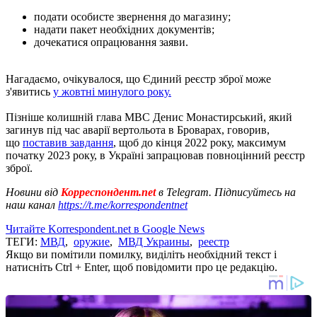
подати особисте звернення до магазину;
надати пакет необхідних документів;
дочекатися опрацювання заяви.
Нагадаємо, очікувалося, що Єдиний реєстр зброї може
з'явитись
у жовтні минулого року.
Пізніше колишній глава МВС Денис Монастирський, який
загинув під час аварії вертольота в Броварах, говорив,
що
поставив завдання
, щоб до кінця 2022 року, максимум
початку 2023 року, в Україні запрацював повноцінний реєстр
зброї.
Новини від
Корреспондент.net
в Telegram. Підписуйтесь на
наш канал
https://t.me/korrespondentnet
Читайте Korrespondent.net в Google News
ТЕГИ:
МВД
,
оружие
,
МВД Украины
,
реестр
Якщо ви помітили помилку, виділіть необхідний текст і
натисніть Ctrl + Enter, щоб повідомити про це редакцію.