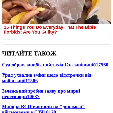
ЧИТАЙТЕ ТАКОЖ
Суд обрав запобіжний захід Стефанішиній
17560
Уряд ухвалив зміни щодо відстрочки від
мобілізації
11506
Зеленський зробив заяву про мирні
переговори
10637
Майора ВСП викрили на "допомозі"
військовому в СЗЧ
10129