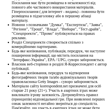
Посилання має бути розміщена в незалежності від
повного або часткового використання матеріалів.
Гіперпосилання ( для інтернет - видань) - повинна бути
розміщена в підзаголовку або в першому абзаці
матеріалу.
Новини з позначками "Думка", "Експертиза", "Заява",
"Регіони", "Гроші", "Влада", "Вибори", "Тест-драйв",
"Спецпроекти", "Промо" публікуються на правах
реклами.
Розділ Спецпроекти створюється спільно з
комерційними партнерами.
Будь яке копіювання, публікація, передрук, чи наступне
поширення інформації, що містить посилання на
"Інтерфакс-Україна", EPA / UPG, суворо забороняється.
Власник веб-сторінки в розділі Я-Корреспондент є автор
публікації.
Будь-яке копіювання, передрук та відтворення
фотографічних творів та/або аудіовізуальних творів
правовласника Getty Images - суворо забороняється.
Матеріали сайту korrespondent.net призначені для осіб
старше 21 року (21+). Участь в азартних іграх може
викликати ігрову залежність. Дотримуйтесь правил
(принципів) відповідальної гри. При виявленні перших
ознак залежності негайно зверніться до спеціаліста.
Пам'ятайте, що участь в азартних іграх не може бути