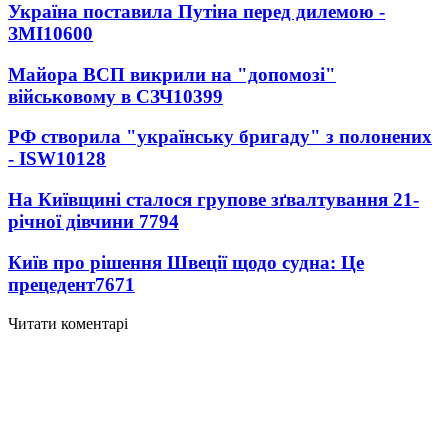
Україна поставила Путіна перед дилемою -
ЗМІ
10600
Майора ВСП викрили на "допомозі"
військовому в СЗЧ
10399
РФ створила "українську бригаду" з полонених
- ISW
10128
На Київщині сталося групове зґвалтування 21-
річної дівчини
7794
Київ про рішення Швеції щодо судна: Це
прецедент
7671
Читати коментарі