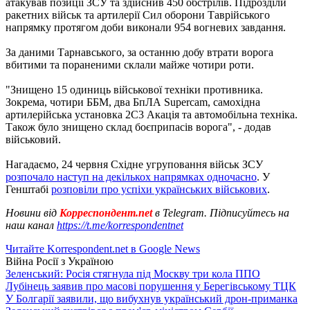
атакував позиції ЗСУ та здійснив 450 обстрілів. Підрозділи
ракетних військ та артилерії Сил оборони Таврійського
напрямку протягом доби виконали 954 вогневих завдання.
За даними Тарнавського, за останню добу втрати ворога
вбитими та пораненими склали майже чотири роти.
"Знищено 15 одиниць військової техніки противника.
Зокрема, чотири ББМ, два БпЛА Supercam, самохідна
артилерійська установка 2С3 Акація та автомобільна техніка.
Також було знищено склад боєприпасів ворога", - додав
військовий.
Нагадаємо, 24 червня Східне угруповання військ ЗСУ
розпочало наступ на декількох напрямках одночасно
. У
Генштабі
розповіли про успіхи українських військових
.
Новини від
Корреспондент.net
в Telegram. Підписуйтесь на
наш канал
https://t.me/korrespondentnet
Читайте Korrespondent.net в Google News
Війна Росії з Україною
Зеленський: Росія стягнула під Москву три кола ППО
Лубінець заявив про масові порушення у Берегівському ТЦК
У Болгарії заявили, що вибухнув український дрон-приманка