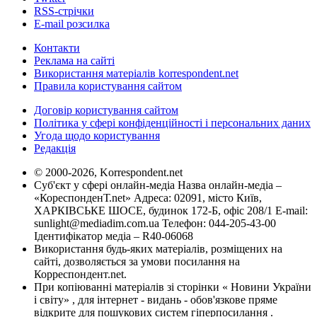
RSS-стрічки
E-mail розсилка
Контакти
Реклама на сайті
Використання матеріалів korrespondent.net
Правила користування сайтом
Договір користування сайтом
Політика у сфері конфіденційності і персональних даних
Угода щодо користування
Редакція
© 2000-2026, Korrespondent.net
Суб'єкт у сфері онлайн-медіа Назва онлайн-медіа –
«КореспонденТ.net» Адреса: 02091, місто Київ,
ХАРКІВСЬКЕ ШОСЕ, будинок 172-Б, офіс 208/1 E-mail:
sunlight@mediadim.com.ua
Телефон: 044-205-43-00
Ідентифікатор медіа – R40-06068
Використання будь-яких матеріалів, розміщених на
сайті, дозволяється за умови посилання на
Корреспондент.net.
При копіюванні матеріалів зі сторінки « Новини України
і світу» , для інтернет - видань - обов'язкове пряме
відкрите для пошукових систем гіперпосилання .