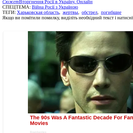
Сюжет
Вторгнення Росії в Україну. Онлайн
СПЕЦТЕМА:
Війна Росії з Україною
ТЕГИ:
Харьковская область
,
жертвы
,
обстрел
,
погибшие
Якщо ви помітили помилку, виділіть необхідний текст і натисніт