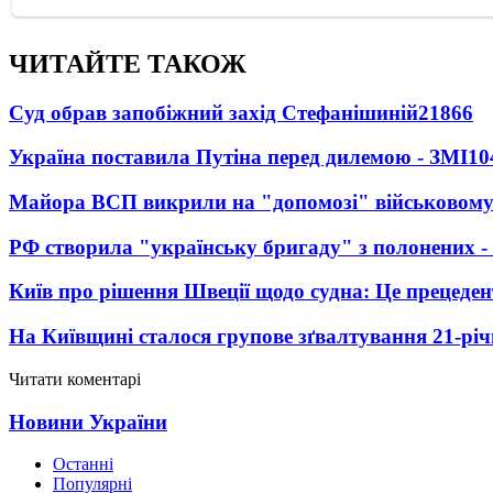
ЧИТАЙТЕ ТАКОЖ
Суд обрав запобіжний захід Стефанішиній
21866
Україна поставила Путіна перед дилемою - ЗМІ
10
Майора ВСП викрили на "допомозі" військовому
РФ створила "українську бригаду" з полонених -
Київ про рішення Швеції щодо судна: Це прецеден
На Київщині сталося групове зґвалтування 21-річ
Читати коментарі
Новини України
Останні
Популярні