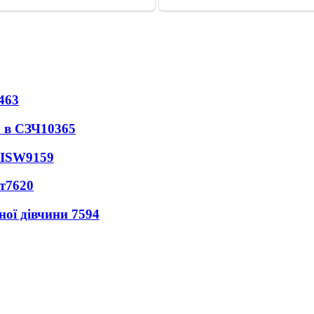
463
 в СЗЧ
10365
 ISW
9159
т
7620
ної дівчини
7594