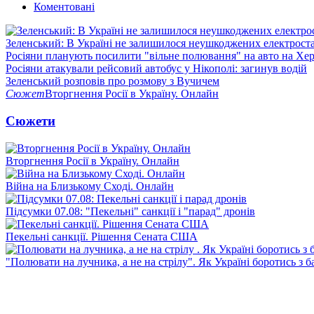
Коментовані
Зеленський: В Україні не залишилося неушкоджених електрост
Росіяни планують посилити "вільне полювання" на авто на Хе
Росіяни атакували рейсовий автобус у Нікополі: загинув водій
Зеленський розповів про розмову з Вучичем
Сюжет
Вторгнення Росії в Україну. Онлайн
Сюжети
Вторгнення Росії в Україну. Онлайн
Війна на Близькому Сході. Онлайн
Підсумки 07.08: "Пекельні" санкції і "парад" дронів
Пекельні санкції. Рішення Сената США
"Полювати на лучника, а не на стрілу". Як Україні боротись з 