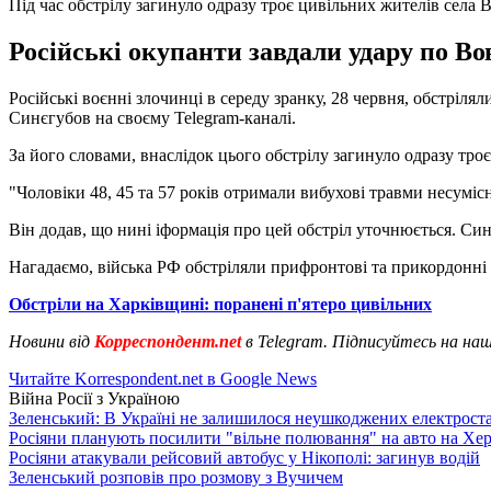
Під час обстрілу загинуло одразу троє цивільних жителів села 
Російські окупанти завдали удару по Во
Російські воєнні злочинці в середу зранку, 28 червня, обстріл
Синєгубов на своєму Telegram-каналі.
За його словами, внаслідок цього обстрілу загинуло одразу тро
"Чоловіки 48, 45 та 57 років отримали вибухові травми несумісн
Він додав, що нині іформація про цей обстріл уточнюється. Си
Нагадаємо, війська РФ обстріляли прифронтові та прикордонн
Обстріли на Харківщині: поранені п'ятеро цивільних
Новини від
Корреспондент.net
в Telegram. Підписуйтесь на на
Читайте Korrespondent.net в Google News
Війна Росії з Україною
Зеленський: В Україні не залишилося неушкоджених електрост
Росіяни планують посилити "вільне полювання" на авто на Хе
Росіяни атакували рейсовий автобус у Нікополі: загинув водій
Зеленський розповів про розмову з Вучичем