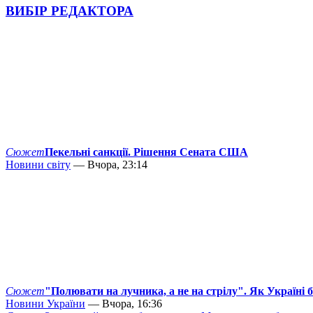
ВИБІР РЕДАКТОРА
Сюжет
Пекельні санкції. Рішення Сената США
Новини світу
— Вчора, 23:14
Сюжет
"Полювати на лучника, а не на стрілу". Як Україні 
Новини України
— Вчора, 16:36