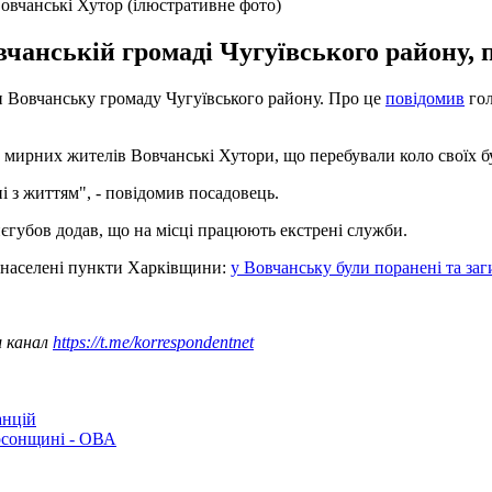
Вовчанські Хутор (ілюстративне фото)
вчанській громаді Чугуївського району, 
яли Вовчанську громаду Чугуївського району. Про це
повідомив
гол
є мирних жителів Вовчанські Хутори, що перебували коло своїх б
і з життям", - повідомив посадовець.
нєгубов додав, що на місці працюють екстрені служби.
і населені пункти Харківщини:
у Вовчанську були поранені та заг
ш канал
https://t.me/korrespondentnet
анцій
рсонщині - ОВА