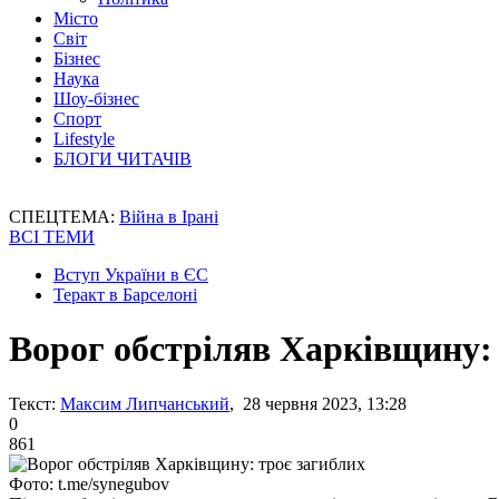
Місто
Світ
Бізнес
Наука
Шоу-бізнес
Спорт
Lifestyle
БЛОГИ ЧИТАЧІВ
СПЕЦТЕМА:
Війна в Ірані
ВСІ ТЕМИ
Вступ України в ЄС
Теракт в Барселоні
Ворог обстріляв Харківщину: 
Текст:
Максим Липчанський
, 28 червня 2023, 13:28
0
861
Фото: t.me/synegubov