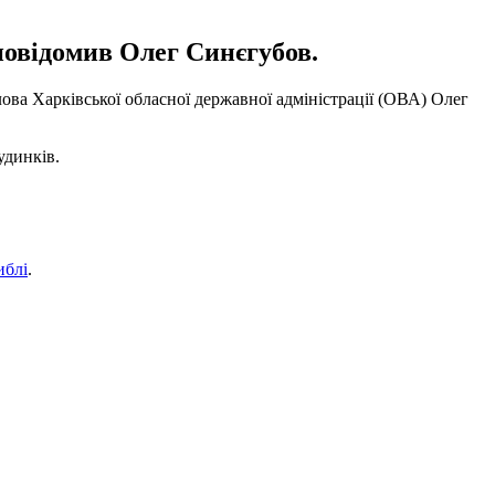
повідомив Олег Синєгубов.
ова Харківської обласної державної адміністрації (ОВА) Олег
удинків.
иблі
.