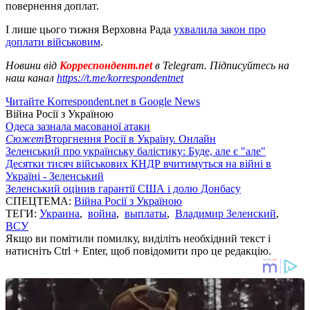
повернення доплат.
І лише цього тижня Верховна Рада
ухвалила закон про
доплати військовим
.
Новини від
Корреспондент.net
в Telegram. Підписуйтесь на
наш канал
https://t.me/korrespondentnet
Читайте Korrespondent.net в Google News
Війна Росії з Україною
Одеса зазнала масованої атаки
Сюжет
Вторгнення Росії в Україну. Онлайн
Зеленський про українську балістику: Буде, але є "але"
Десятки тисяч військових КНДР вчитимуться на війні в
Україні - Зеленський
Зеленський оцінив гарантії США і долю Донбасу
СПЕЦТЕМА:
Війна Росії з Україною
ТЕГИ:
Украина
,
война
,
выплаты
,
Владимир Зеленский
,
ВСУ
Якщо ви помітили помилку, виділіть необхідний текст і
натисніть Ctrl + Enter, щоб повідомити про це редакцію.