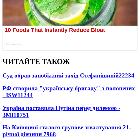
ЧИТАЙТЕ ТАКОЖ
Суд обрав запобіжний захід Стефанішиній
22234
РФ створила "українську бригаду" з полонених
- ISW
11244
Україна поставила Путіна перед дилемою -
ЗМІ
10751
На Київщині сталося групове зґвалтування 21-
річної дівчини
7968