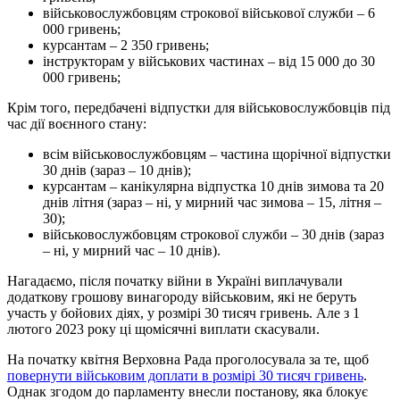
військовослужбовцям строкової військової служби – 6
000 гривень;
курсантам – 2 350 гривень;
інструкторам у військових частинах – від 15 000 до 30
000 гривень;
Крім того, передбачені відпустки для військовослужбовців під
час дії воєнного стану:
всім військовослужбовцям – частина щорічної відпустки
30 днів (зараз – 10 днів);
курсантам – канікулярна відпустка 10 днів зимова та 20
днів літня (зараз – ні, у мирний час зимова – 15, літня –
30);
військовослужбовцям строкової служби – 30 днів (зараз
– ні, у мирний час – 10 днів).
Нагадаємо, після початку війни в Україні виплачували
додаткову грошову винагороду військовим, які не беруть
участь у бойових діях, у розмірі 30 тисяч гривень. Але з 1
лютого 2023 року ці щомісячні виплати скасували.
На початку квітня Верховна Рада проголосувала за те, щоб
повернути військовим доплати в розмірі 30 тисяч гривень
.
Однак згодом до парламенту внесли постанову, яка блокує