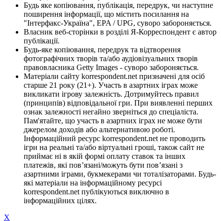
Будь яке копіювання, публікація, передрук, чи наступне
поширення інформації, що містить посилання на
"Інтерфакс-Україна", EPA / UPG, суворо забороняється.
Власник веб-сторінки в розділі Я-Корреспондент є автор
публікації.
Будь-яке копіювання, передрук та відтворення
фотографічних творів та/або аудіовізуальних творів
правовласника Getty Images - суворо забороняється.
Матеріали сайту korrespondent.net призначені для осіб
старше 21 року (21+). Участь в азартних іграх може
викликати ігрову залежність. Дотримуйтесь правил
(принципів) відповідальної гри. При виявленні перших
ознак залежності негайно зверніться до спеціаліста.
Пам'ятайте, що участь в азартних іграх не може бути
джерелом доходів або альтернативою роботі.
Інформаційний ресурс korrespondent.net не проводить
ігри на реальні та/або віртуальні гроші, також сайт не
приймає ні в якій формі оплату ставок та інших
платежів, які пов’язані/можуть бути пов’язані з
азартними іграми, букмекерами чи тоталізаторами. Будь-
які матеріали на інформаційному ресурсі
korrespondent.net публікуються виключно в
інформаційних цілях.
X