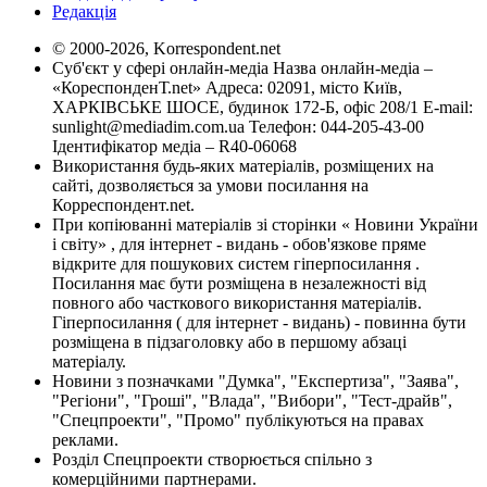
Редакція
© 2000-2026, Korrespondent.net
Суб'єкт у сфері онлайн-медіа Назва онлайн-медіа –
«КореспонденТ.net» Адреса: 02091, місто Київ,
ХАРКІВСЬКЕ ШОСЕ, будинок 172-Б, офіс 208/1 E-mail:
sunlight@mediadim.com.ua
Телефон: 044-205-43-00
Ідентифікатор медіа – R40-06068
Використання будь-яких матеріалів, розміщених на
сайті, дозволяється за умови посилання на
Корреспондент.net.
При копіюванні матеріалів зі сторінки « Новини України
і світу» , для інтернет - видань - обов'язкове пряме
відкрите для пошукових систем гіперпосилання .
Посилання має бути розміщена в незалежності від
повного або часткового використання матеріалів.
Гіперпосилання ( для інтернет - видань) - повинна бути
розміщена в підзаголовку або в першому абзаці
матеріалу.
Новини з позначками "Думка", "Експертиза", "Заява",
"Регіони", "Гроші", "Влада", "Вибори", "Тест-драйв",
"Спецпроекти", "Промо" публікуються на правах
реклами.
Розділ Спецпроекти створюється спільно з
комерційними партнерами.