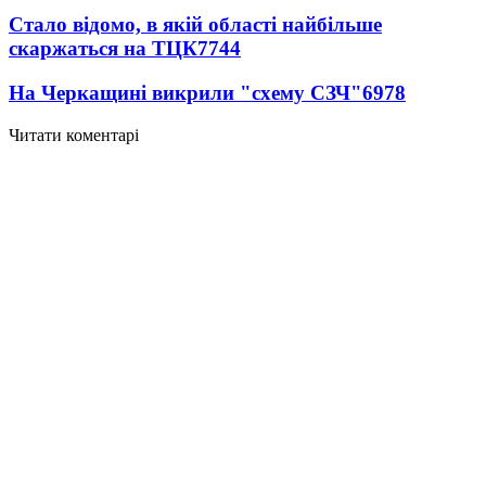
Стало відомо, в якій області найбільше
скаржаться на ТЦК
7744
На Черкащині викрили "схему СЗЧ"
6978
Читати коментарі