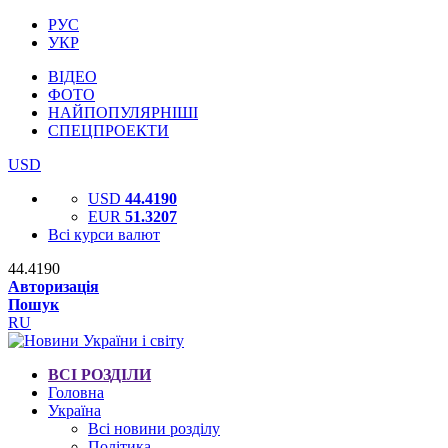
РУС
УКР
ВІДЕО
ФОТО
НАЙПОПУЛЯРНІШІ
СПЕЦПРОЕКТИ
USD
USD
44.4190
EUR
51.3207
Всі курси валют
44.4190
Авторизація
Пошук
RU
ВСІ РОЗДІЛИ
Головна
Україна
Всі новини розділу
Політика