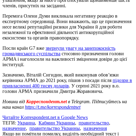
ухваленим, якщо за нього проголосували щонайменше шість
членів, присутніх на засіданні.
Перемога Олени Думи викликала негативну реакцію в
експертному середовищі. Вони вважають, що це призначення
несе великі репутаційні ризики для України й для роботи
незалежної та ефективної діяльності антикорупційної
екосистеми та органів правопорядку.
Посли країн G7 вже
звернули увагу на занепокоєність
громадянського суспільства
стосовно призначення голови
AРMA і наголосили на важливості зміцнення довіри до цієї
інституції.
Зазначимо, Віталій Сигидин, який виконував обовʼязки
керівника АРМА до 2021 року, пішов з посади після
підозри в
привласненні 400 тисяч доларів
. У серпні 2021 року в.о.
голови АРМА призначили Дмитра Жоравовича.
Новини від
Корреспондент.net
в Telegram. Підписуйтесь на
наш канал
https://t.me/korrespondentnet
Читайте Korrespondent.net в Google News
ТЕГИ:
Украина
,
Кабмин Украины
,
правительство
,
назначение
,
правительство Украины
,
назначения
Якщо ви помітили помилку, виділіть необхідний текст і