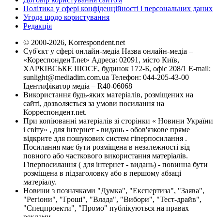
Політика у сфері конфіденційності і персональних даних
Угода щодо користування
Редакція
© 2000-2026, Korrespondent.net
Суб'єкт у сфері онлайн-медіа Назва онлайн-медіа –
«КореспонденТ.net» Адреса: 02091, місто Київ,
ХАРКІВСЬКЕ ШОСЕ, будинок 172-Б, офіс 208/1 E-mail:
sunlight@mediadim.com.ua
Телефон: 044-205-43-00
Ідентифікатор медіа – R40-06068
Використання будь-яких матеріалів, розміщених на
сайті, дозволяється за умови посилання на
Корреспондент.net.
При копіюванні матеріалів зі сторінки « Новини України
і світу» , для інтернет - видань - обов'язкове пряме
відкрите для пошукових систем гіперпосилання .
Посилання має бути розміщена в незалежності від
повного або часткового використання матеріалів.
Гіперпосилання ( для інтернет - видань) - повинна бути
розміщена в підзаголовку або в першому абзаці
матеріалу.
Новини з позначками "Думка", "Експертиза", "Заява",
"Регіони", "Гроші", "Влада", "Вибори", "Тест-драйв",
"Спецпроекти", "Промо" публікуються на правах
реклами.