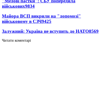
"Медові пастки": СБУ попередила
військових
9834
Майора ВСП викрили на "допомозі"
військовому в СЗЧ
9425
Залужний: Україна не вступить до НАТО
8569
Читати коментарі