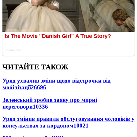
ЧИТАЙТЕ ТАКОЖ
Уряд ухвалив зміни щодо відстрочки від
мобілізації
26696
Зеленський зробив заяву про мирні
переговори
10336
Уряд змінив правила обслуговування чоловіків у
консульствах за кордоном
10021