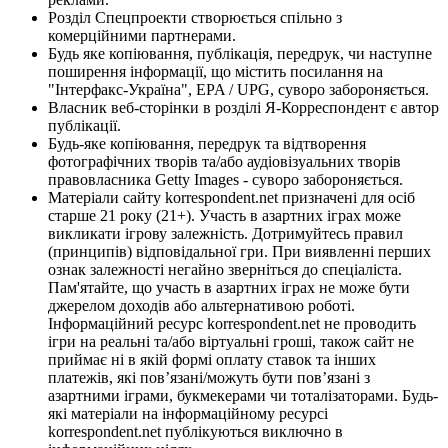
Розділ Спецпроекти створюється спільно з
комерційними партнерами.
Будь яке копіювання, публікація, передрук, чи наступне
поширення інформації, що містить посилання на
"Інтерфакс-Україна", EPA / UPG, суворо забороняється.
Власник веб-сторінки в розділі Я-Корреспондент є автор
публікації.
Будь-яке копіювання, передрук та відтворення
фотографічних творів та/або аудіовізуальних творів
правовласника Getty Images - суворо забороняється.
Матеріали сайту korrespondent.net призначені для осіб
старше 21 року (21+). Участь в азартних іграх може
викликати ігрову залежність. Дотримуйтесь правил
(принципів) відповідальної гри. При виявленні перших
ознак залежності негайно зверніться до спеціаліста.
Пам'ятайте, що участь в азартних іграх не може бути
джерелом доходів або альтернативою роботі.
Інформаційний ресурс korrespondent.net не проводить
ігри на реальні та/або віртуальні гроші, також сайт не
приймає ні в якій формі оплату ставок та інших
платежів, які пов’язані/можуть бути пов’язані з
азартними іграми, букмекерами чи тоталізаторами. Будь-
які матеріали на інформаційному ресурсі
korrespondent.net публікуються виключно в